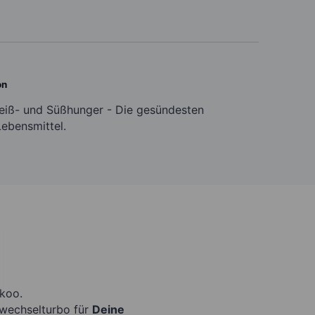
on
eiß- und Süßhunger - Die gesündesten
ebensmittel.
koo.
fwechselturbo für
Deine