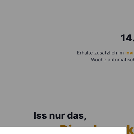
14
Erhalte zusätzlich im
invi
Woche automatisc
Iss nur das,
was Dir schmeck