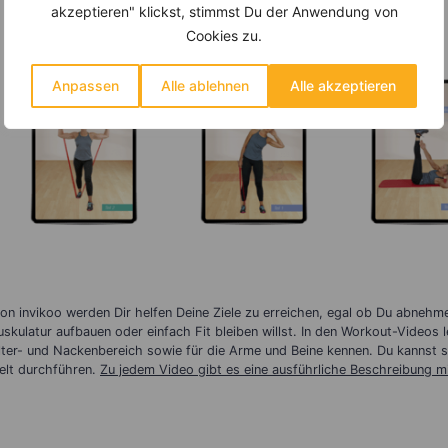
akzeptieren" klickst, stimmst Du der Anwendung von
erfolgreiche Gewichtsabnahme
.
Cookies zu.
Anpassen
Alle ablehnen
Alle akzeptieren
on invikoo werden Dir helfen Deine Ziele zu erreichen, egal ob Du abnehme
kulatur aufbauen oder einfach Fit bleiben willst. In den Workout-Videos l
lter- und Nackenbereich sowie für die Arme und Beine kennen. Du kannst so
elt durchführen.
Zu jedem Video gibt es eine ausführliche Beschreibung m