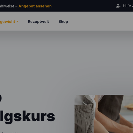
Hilfe
Zahlweise –
Angebot ansehen
gewicht
Rezeptwelt
Shop
o
lgskurs