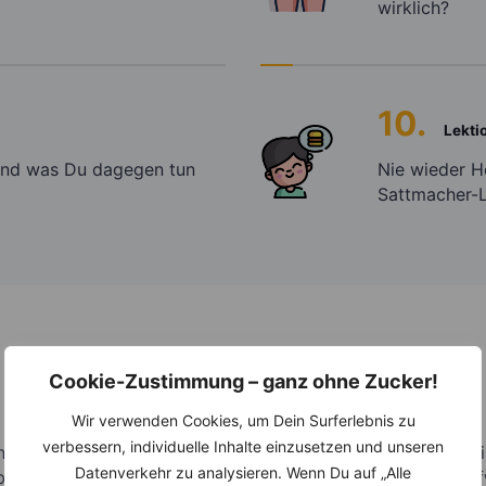
wirklich?
10.
Lekti
und was Du dagegen tun
Nie wieder H
Sattmacher-L
Cookie-Zustimmung – ganz ohne Zucker!
10 Minuten
Work
outs
Wir verwenden Cookies, um Dein Surferlebnis zu
verbessern, individuelle Inhalte einzusetzen und unseren
nell Abnehmen mit den 10 Minuten Workout-Videos von invi
Datenverkehr zu analysieren. Wenn Du auf „Alle
 bequem von zu Hause aus Deine Figur und zünde den Stof