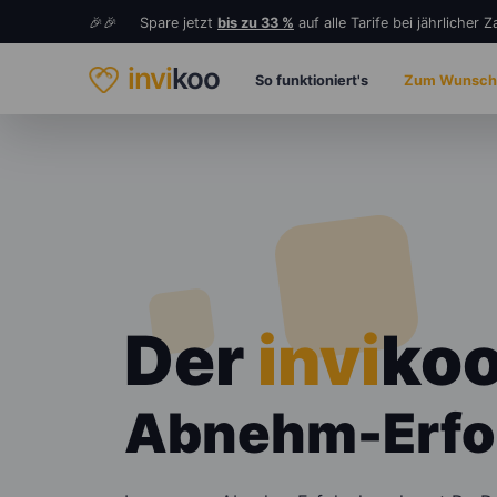
🎉🎉 Spare jetzt
bis zu 33 %
auf alle Tarife bei jährlicher 
invi
koo
So funktioniert's
Zum Wunsch
Der
invi
ko
Abnehm-Erfo