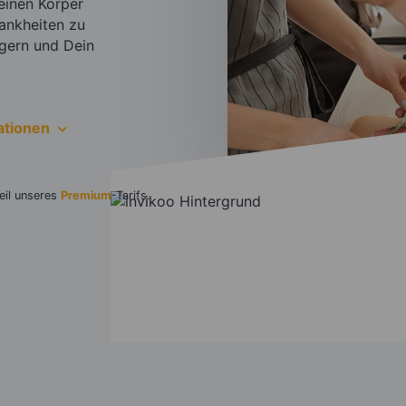
einen Körper
rankheiten zu
igern und Dein
ationen
eil unseres
Premium
-Tarifs.