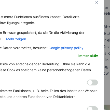
und entdecke die große Vielfalt der invikoo
Über 14.000 gesunde Rezepte zum Abne
stimmte Funktionen ausführen kannst. Detaillierte
inwilligungskategorie.
Alle Rezepte sind von Ernährungsfachkräfte
 Browser gespeichert, da sie für die Aktivierung der
Alle Zutaten sind im Supermarkt um die Eck
....
Mehr zeigen
Alle Rezepte mit reichlich Vitalstoffen für 
Für Berufstätige eine Riesenauswahl an R
 Daten verarbeitet, besuche:
Google privacy policy
Mit Portionsrechner damit kein separates 
Immer aktiv
Viele schnelle und einfache Rezepte, die in
bsite von entscheidender Bedeutung. Ohne sie kann die
Genieße die unendliche Rezeptvielfalt, sog
 Diese Cookies speichern keine personenbezogenen Daten.
Clean Eating, High Protein, Low Carb, Low
immter Funktionen, z. B. beim Teilen des Inhalts der Website
ks und anderen Funktionen von Drittanbietern.