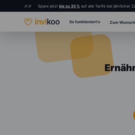
🎉🎉 Spare jetzt
bis zu 33 %
auf alle Tarife bei jährlicher 
invi
koo
So funktioniert's
Zum Wunsch
Ernähr