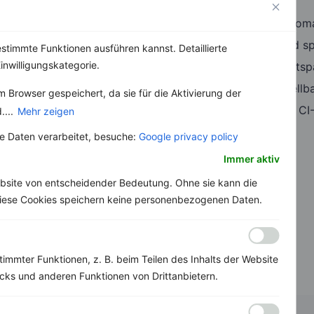
Durch KI unterstützte Autom
Vereinfacht die Arbeit und sp
stimmte Funktionen ausführen kannst. Detaillierte
inwilligungskategorie.
Einmal konfigurieren & ents
Individuell je Kunde einstellb
 Browser gespeichert, da sie für die Aktivierung der
White Label durch eigene CI-
....
Mehr zeigen
 Daten verarbeitet, besuche:
Google privacy policy
Immer aktiv
bsite von entscheidender Bedeutung. Ohne sie kann die
 Diese Cookies speichern keine personenbezogenen Daten.
immter Funktionen, z. B. beim Teilen des Inhalts der Website
ks und anderen Funktionen von Drittanbietern.