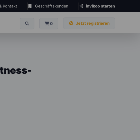
 & Kontakt
Geschäftskunden
invikoo starten
Jetzt registrieren
0
itness-