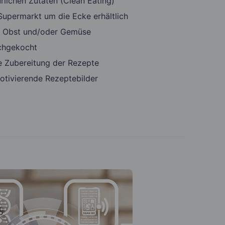
rlichen Zutaten (Clean Eating)
 Supermarkt um die Ecke erhältlich
t Obst und/oder Gemüse
achgekocht
e Zubereitung der Rezepte
tivierende Rezeptebilder