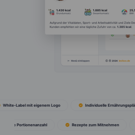
hite-Label mit eigenem Logo
Individuelle Ernährungspläne
rei wählbare Portionenanzahl
Rezepte zum Mitnehmen