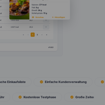
 Einkaufsliste
Einfache Kundenverwaltung
In
Gebühr
Kostenlose Testphase
Große Zeiterspar