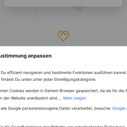
invi
koo
 Zustimmung anpassen
Individuelle Ernährungskonzepte
nach Deinen Bedürfnissen und Zielen.
Du effizient navigieren und bestimmte Funktionen ausführen kannst. 
 findest Du unten unter jeder Einwilligungskategorie.
erten Cookies werden in Deinem Browser gespeichert, da sie für die 
 der Website unerlässlich sind....
Mehr zeigen
 wie Google personenbezogene Daten verarbeitet, besuche:
Google 
Angebote
Informationen
So funktioniert's
Zum Kontobereich
ür die Grundfunktionen der Website von entscheidender Bedeutung. 