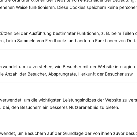
Kostenlos testen
Ratgeber
esehenen Weise funktionieren. Diese Cookies speichern keine perso
Rezeptwelt
Tipps & Tricks
Wochenplaner
Widerruf
Einkaufsliste
Versand
tützen bei der Ausführung bestimmter Funktionen, z. B. beim Teilen 
Ernährungsplan
AGBs
men, beim Sammeln von Feedbacks und anderen Funktionen von Dritta
Erfolgskurs
Datenschutz
Preise
Impressum
rwendet um zu verstehen, wie Besucher mit der Website interagiere
Geschäftskunden
ie Anzahl der Besucher, Absprungrate, Herkunft der Besucher usw.
Software & Infos
Partnerprogramm
Geld verdienen
verwendet, um die wichtigsten Leistungsindizes der Website zu ver
zu bei, den Besuchern ein besseres Nutzererlebnis zu bieten.
Kontakt
Kontaktformular
02642 – 988 0813
endet, um Besuchern auf der Grundlage der von ihnen zuvor besuc