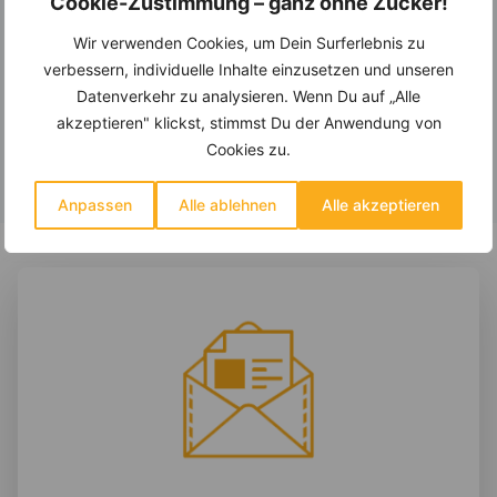
des Vertrags vor Ablauf der Widerrufsfrist
Cookie-Zustimmung – ganz ohne Zucker!
begonnen wird. Dadurch erlischt mit Beginn
Wir verwenden Cookies, um Dein Surferlebnis zu
der Vertragsausführung das Widerrufsrecht
verbessern, individuelle Inhalte einzusetzen und unseren
Datenverkehr zu analysieren. Wenn Du auf „Alle
des Kunden.
akzeptieren" klickst, stimmst Du der Anwendung von
Cookies zu.
Anpassen
Alle ablehnen
Alle akzeptieren