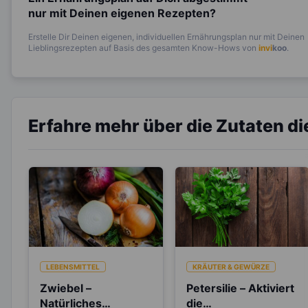
nur mit Deinen eigenen Rezepten?
Erstelle Dir Deinen eigenen, individuellen Ernährungsplan nur mit Deinen
Lieblingsrezepten auf Basis des gesamten Know-Hows von
invi
koo
.
Erfahre mehr über die Zutaten d
LEBENSMITTEL
KRÄUTER & GEWÜRZE
Zwiebel –
Petersilie – Aktiviert
Natürliches
die