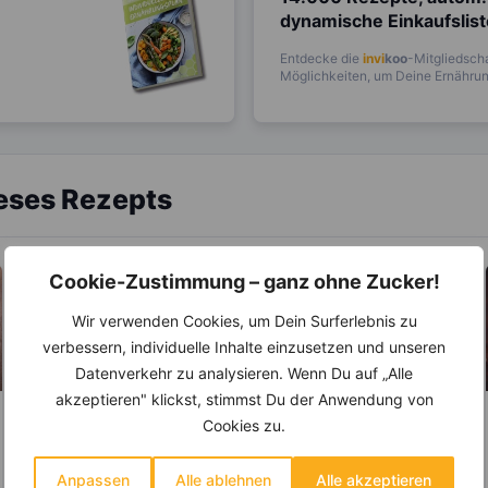
dynamische Einkaufslis
Entdecke die
invi
koo
-Mitgliedscha
Möglichkeiten, um Deine Ernährung
ieses Rezepts
Cookie-Zustimmung – ganz ohne Zucker!
Wir verwenden Cookies, um Dein Surferlebnis zu
verbessern, individuelle Inhalte einzusetzen und unseren
Datenverkehr zu analysieren. Wenn Du auf „Alle
akzeptieren" klickst, stimmst Du der Anwendung von
Cookies zu.
LEBENSMITTEL
ABNEHMEN
KRÄUTER & GEWÜRZE
Sind Zitronen sauer
oder basisch?
Anpassen
Alle ablehnen
Alle akzeptieren
Salz – Die