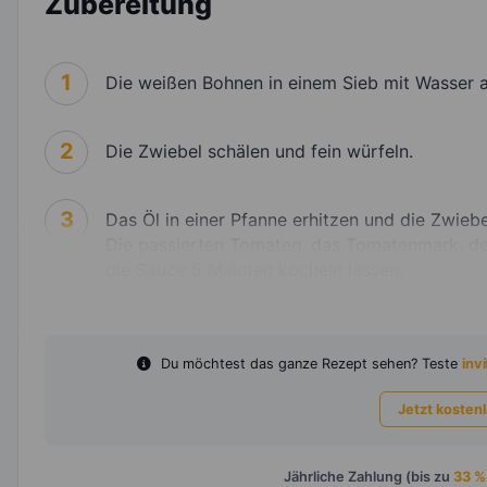
Zubereitung
1
Die weißen Bohnen in einem Sieb mit Wasser a
2
Die Zwiebel schälen und fein würfeln.
3
Das Öl in einer Pfanne erhitzen und die Zwie
Die passierten Tomaten, das Tomatenmark, den
die Sauce 5 Minuten köcheln lassen.
Du möchtest das ganze Rezept sehen? Teste
invi
Jetzt kosten
Jährliche Zahlung (bis zu
33 %