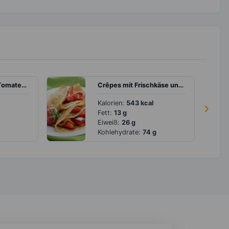
Rinderspieße mit Tomatensalat
Crêpes mit Frischkäse und Erdbeeren
Kalorien:
543 kcal
›
Fett:
13 g
Eiweiß:
26 g
Kohlehydrate:
74 g