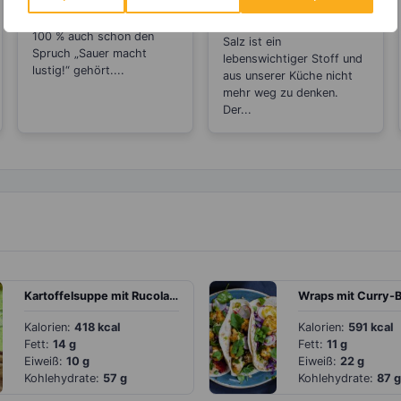
Abnehmbremse
Wer Zitronen mag, hat zu
100 % auch schon den
Salz ist ein
Spruch „Sauer macht
lebenswichtiger Stoff und
lustig!“ gehört....
aus unserer Küche nicht
mehr weg zu denken.
Der...
Kartoffelsuppe mit Rucola und Knoblauch
Kalorien:
418 kcal
Kalorien:
591 kcal
Fett:
14 g
Fett:
11 g
Eiweiß:
10 g
Eiweiß:
22 g
Kohlehydrate:
57 g
Kohlehydrate:
87 g