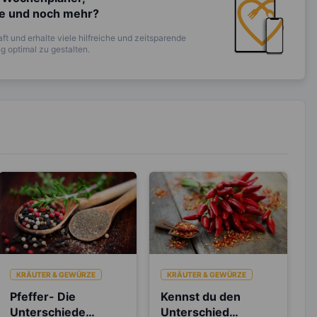
te und noch mehr?
ft und erhalte viele hilfreiche und zeitsparende
 optimal zu gestalten.
KRÄUTER & GEWÜRZE
KRÄUTER & GEWÜRZE
Pfeffer- Die
Kennst du den
Unterschiede
Unterschied