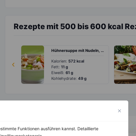
Rezepte mit 500 bis 600 kcal R
Hühnersuppe mit Nudeln, Möhren und Fenchel
‹
Kalorien:
572 kcal
Fett:
11 g
Eiweiß:
61 g
Kohlehydrate:
49 g
stimmte Funktionen ausführen kannst. Detaillierte
inwilligungskategorie.