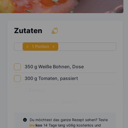
Zutaten
1 Portion
350
g
Weiße Bohnen, Dose
300
g
Tomaten, passiert
1
Zwiebel
1
TL
Knoblauch, gehackt
Du möchtest das ganze Rezept sehen? Teste
invi
koo
14 Tage lang völlig kostenlos und