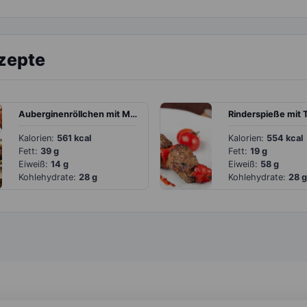
ezepte
Auberginenröllchen mit Mandelpesto und veganem Feta
Kalorien:
561 kcal
Kalorien:
554 kcal
Fett:
39 g
Fett:
19 g
Eiweiß:
14 g
Eiweiß:
58 g
Kohlehydrate:
28 g
Kohlehydrate:
28 g