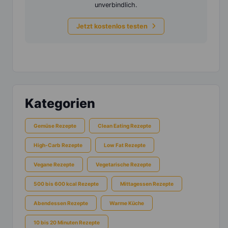
unverbindlich.
Jetzt kostenlos testen
Kategorien
Gemüse Rezepte
Clean Eating Rezepte
High-Carb Rezepte
Low Fat Rezepte
Vegane Rezepte
Vegetarische Rezepte
500 bis 600 kcal Rezepte
Mittagessen Rezepte
Abendessen Rezepte
Warme Küche
10 bis 20 Minuten Rezepte