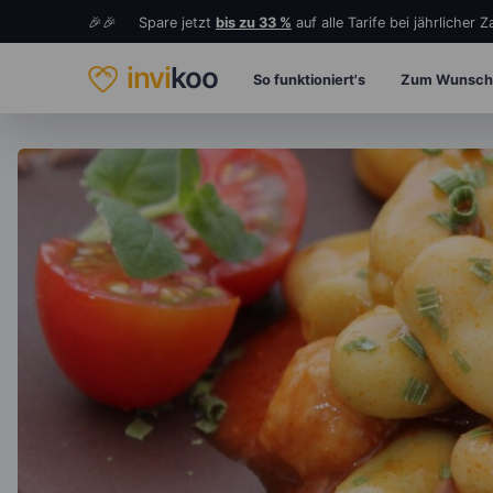
🎉🎉 Spare jetzt
bis zu 33 %
auf alle Tarife bei jährlicher 
invi
koo
So funktioniert's
Zum Wunsch