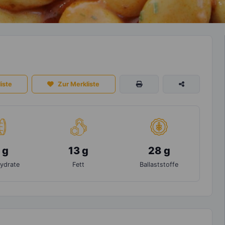
iste
Zur Merkliste
 g
13 g
28 g
ydrate
Fett
Ballaststoffe