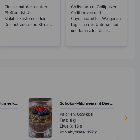
zwischen den
zwischen
Die Heimat des echten
Chilischoten, Chilipulver,
Sorten
Chilipulver,
Pfeffers ist die
Chiliflocken und
Chiliflocken und
Malabarküste in Indien.
Cayennepfeffer. Wo genau
Dort ist auch das Klima...
Cayennepfeffer?
liegt nun der Unterschied
und kann alles beim...
Wraps mit Curry-Blumenkohl und Koriander
Schoko-Milchreis mit Beeren
Kalorien:
659 kcal
›
Fett:
8 g
Eiweiß:
13 g
Kohlehydrate:
127 g