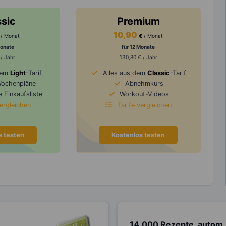
ssic
Premium
10,90
/ Monat
€
/ Monat
Monate
für 12 Monate
 / Jahr
130,80 € / Jahr
dem
Light
-Tarif
Alles aus dem
Classic
-Tarif
Wochenpläne
Abnehmkurs
 Einkaufsliste
Workout-Videos
vergleichen
Tarife vergleichen
s testen
Kostenlos testen
14.000 Rezepte, autom.