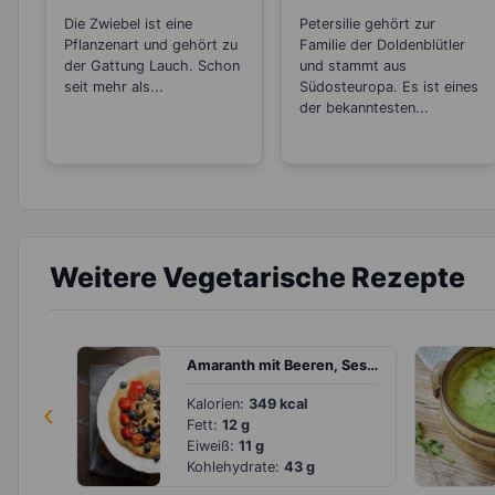
Antibiotikum und
Entgiftungsarbeit
Die Zwiebel ist eine
Petersilie gehört zur
„Wunder“-Heilmittel
von Niere und Blase
Pflanzenart und gehört zu
Familie der Doldenblütler
der Gattung Lauch. Schon
und stammt aus
seit mehr als...
Südosteuropa. Es ist eines
der bekanntesten...
Weitere Vegetarische Rezepte
Amaranth mit Beeren, Sesam und Kürbiskernen
‹
Kalorien:
349 kcal
Fett:
12 g
Eiweiß:
11 g
Kohlehydrate:
43 g