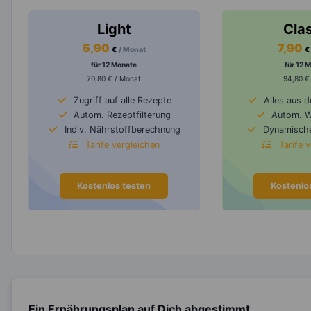
Light
Cla
5,90
7,90
€
/ Monat
€
für 12 Monate
für 12 
70,80 € / Monat
94,80 €
Zugriff auf alle Rezepte
Alles aus 
Autom. Rezeptfilterung
Autom. 
Indiv. Nährstoffberechnung
Dynamische
Tarife vergleichen
Tarife 
Kostenlos testen
Kostenlo
Ein Ernährungsplan auf Dich abgestimmt