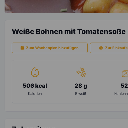
Weiße Bohnen mit Tomatensoße
Zum Wochenplan hinzufügen
Zur Einkaufsl
506 kcal
28 g
52
Kalorien
Eiweiß
Kohlenh