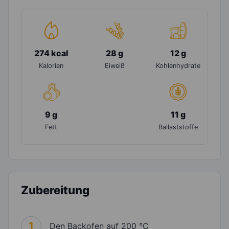
274 kcal
28 g
12 g
Kalorien
Eiweiß
Kohlenhydrate
9 g
11 g
Fett
Ballaststoffe
Zubereitung
1
Den Backofen auf 200 °C