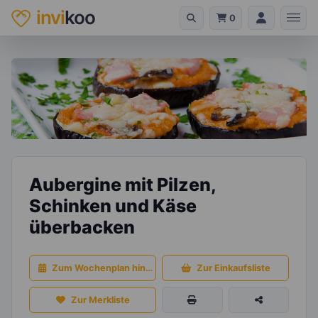
invi
koo
0
Aubergine mit Pilzen,
Schinken und Käse
überbacken
Zum Wochenplan hinzufügen
Zur Einkaufsliste
Zur Merkliste