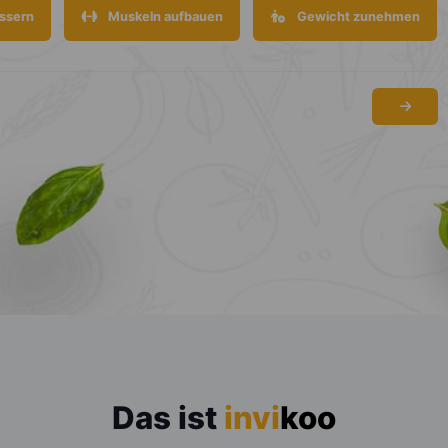
ssern
Muskeln aufbauen
Gewicht zunehmen
Das ist
invi
koo