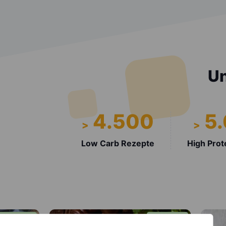
Un
4.500
5
>
>
Low Carb Rezepte
High Prot
KOSTENLOS
KOSTENL