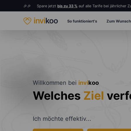
🎉🎉 Spare jetzt
bis zu 33 %
auf alle Tarife bei jährlicher 
invi
koo
So funktioniert's
Zum Wunsch
Willkommen bei
invi
koo
Welches
Ziel
verf
Ich möchte effektiv...