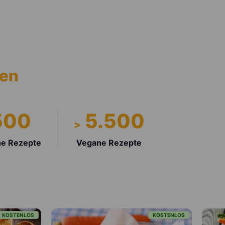
en
500
5.500
>
he Rezepte
Vegane Rezepte
KOSTENLOS
KOSTEN