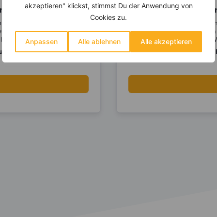
akzeptieren" klickst, stimmst Du der Anwendung von
ungsplan
Weitere E
Cookies zu.
chmacksangaben
In unserem S
er und persönlicher
Ernährungsplänen 
lge.
Zuhause sowie Wor
Anpassen
Alle ablehnen
Alle akzeptieren
Buch
Als