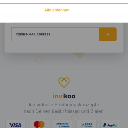
Alle ablehnen
DEIN TAGESBEDARF
DEINE E-MAIL ADRESSE
invi
koo
Individuelle Ernährungskonzepte
nach Deinen Bedürfnissen und Zielen.