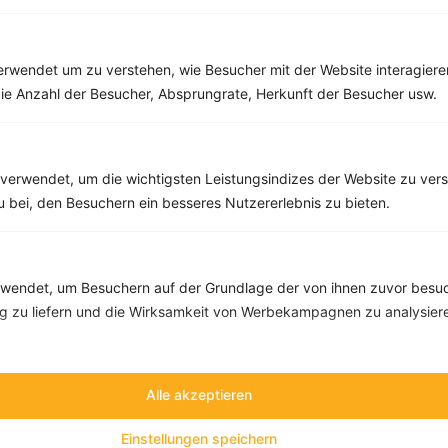
rwendet um zu verstehen, wie Besucher mit der Website interagiere
ie Anzahl der Besucher, Absprungrate, Herkunft der Besucher usw.
10 %
Gutschein für unseren Shop
verwendet, um die wichtigsten Leistungsindizes der Website zu ver
zu bei, den Besuchern ein besseres Nutzererlebnis zu bieten.
Tipps & Tricks
Aktionen & Rabatte
Rezept-Empfehlungen
Viele Insights
Werde Teil von
invi
koo
.
endet, um Besuchern auf der Grundlage der von ihnen zuvor besuc
 zu liefern und die Wirksamkeit von Werbekampagnen zu analysier
Alle Felder, bis auf Deine E-Mail Adresse, sind
optional
.
VORNAME
Alle akzeptieren
Einstellungen speichern
NACHNAME