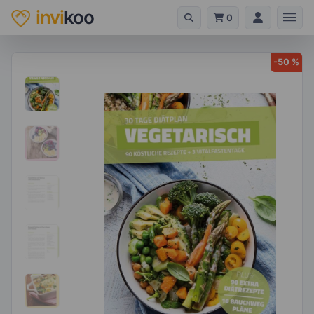
invi
koo
0
-50 %