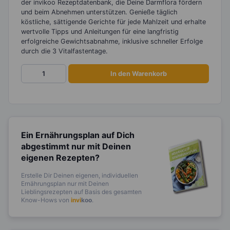
der invikoo Rezeptdatenbank, die Deine Darmflora fördern
und beim Abnehmen unterstützen. Genieße täglich
köstliche, sättigende Gerichte für jede Mahlzeit und erhalte
wertvolle Tipps und Anleitungen für eine langfristig
erfolgreiche Gewichtsabnahme, inklusive schneller Erfolge
durch die 3 Vitalfastentage.
Vegetarisches
In den Warenkorb
Diätbuch
-
Ernährungsplan
zum
Abnehmen
Ein Ernährungsplan auf Dich
für
abgestimmt
nur mit Deinen
30
eigenen Rezepten?
Tage
Menge
Erstelle Dir Deinen eigenen, individuellen
Ernährungsplan nur mit Deinen
Lieblingsrezepten auf Basis des gesamten
Know-Hows von
invi
koo
.