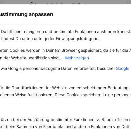
Über 25 Jahre Erfahrung
 Zustimmung anpassen
Diplomsportlehrer
Peter Kmiecik
ist am 09.03.1968 in
Hamburg geboren und hat vor 25 Jahren die actiwita
Vitalstudios gegründet. In seiner jahrelangen Praxistätigkeit
Du effizient navigieren und bestimmte Funktionen ausführen kannst. 
hat er
präventiv-medizinische Bewegungsprogramme
sowie
das
actiwita Ernährungskonzept
entwickelt. Mit diesen
 findest Du unten unter jeder Einwilligungskategorie.
ganzheitlichen Konzepten etablierte er überzeugende
Strategien zur Gesunderhaltung. Als Gesundheitscoach
erten Cookies werden in Deinem Browser gespeichert, da sie für die 
betreute er in seiner
jahrzehntelangen Praxis
viele tausend
 der Website unerlässlich sind....
Mehr zeigen
Teilnehmer persönlich und stellt seine Konzepte und
Erfahrungen mit seinen Büchern nun einem größeren Publikum
 wie Google personenbezogene Daten verarbeitet, besuche:
Google 
zur Verfügung.
Weiter lesen...
ür die Grundfunktionen der Website von entscheidender Bedeutung. 
esehenen Weise funktionieren. Diese Cookies speichern keine perso
tützen bei der Ausführung bestimmter Funktionen, z. B. beim Teilen 
men, beim Sammeln von Feedbacks und anderen Funktionen von Dritta