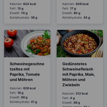
Kalorien:
624 kcal
Kalorien:
648 kcal
Fett:
15 g
Fett:
17 g
Eiweiß:
74 g
Eiweiß:
80 g
Kohlehydrate:
38 g
Kohlehydrate:
34 g
Schweinegeschne
Gedünstetes
tzeltes mit
Schweinefleisch
Paprika, Tomate
mit Paprika, Mais,
und Möhren
Möhren und
Zwiebeln
Kalorien:
626 kcal
Fett:
16 g
Kalorien:
512 kcal
Eiweiß:
69 g
Fett:
4 g
Kohlehydrate:
41 g
Eiweiß:
68 g