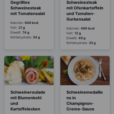
Gegrilltes
Schweinesteak
Schweinesteak
mit Ofenkartoffeln
mit Tomatensalat
und Tomaten-
Gurkensalat
Kalorien:
646 kcal
Fett:
21 g
Kalorien:
460 kcal
Eiweiß:
74 g
Fett:
12 g
Kohlehydrate:
34 g
Eiweiß:
49 g
Kohlehydrate:
33 g
Schweineroulade
Schweinemedaillo
mit Blumenkohl
ns in
und
Champignon-
Kartoffelecken
Creme-Sauce