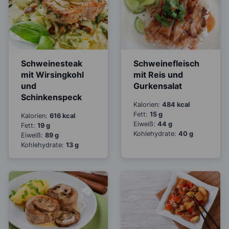
Schweinesteak
Schweinefleisch
mit Wirsingkohl
mit Reis und
und
Gurkensalat
Schinkenspeck
Kalorien:
484 kcal
Fett:
15 g
Kalorien:
616 kcal
Eiweiß:
44 g
Fett:
19 g
Kohlehydrate:
40 g
Eiweiß:
89 g
Kohlehydrate:
13 g