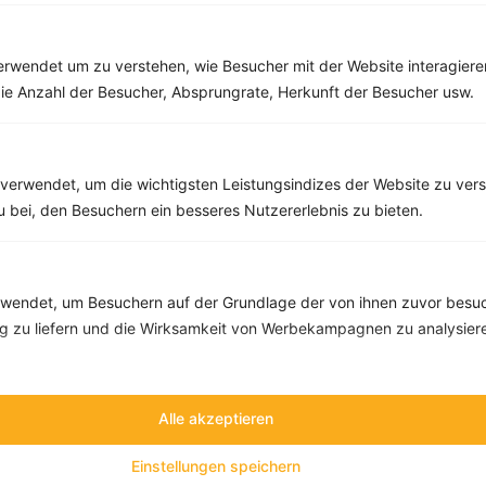
rwendet um zu verstehen, wie Besucher mit der Website interagiere
ie Anzahl der Besucher, Absprungrate, Herkunft der Besucher usw.
verwendet, um die wichtigsten Leistungsindizes der Website zu ver
zu bei, den Besuchern ein besseres Nutzererlebnis zu bieten.
10 %
Gutschein für unseren Shop
Tipps & Tricks
Aktionen & Rabatte
endet, um Besuchern auf der Grundlage der von ihnen zuvor besuc
 zu liefern und die Wirksamkeit von Werbekampagnen zu analysier
Rezept-Empfehlungen
Viele Insights
Werde Teil von
invi
koo
.
Alle akzeptieren
Alle Felder, bis auf Deine E-Mail Adresse, sind
optional
.
Einstellungen speichern
VORNAME