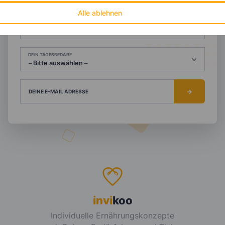
Alle ablehnen
NACHNAME
DEIN TAGESBEDARF
DEINE E-MAIL ADRESSE
invi
koo
Individuelle Ernährungskonzepte