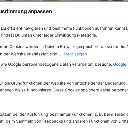
Schweinemedaillo
Schweinefleisch
 Zustimmung anpassen
ns mit
süß-sauer mit
Kartoffelbrei und
Ananas, Paprika
Pilz-Sahne-Sauce
und Tomate
Du effizient navigieren und bestimmte Funktionen ausführen kannst. 
 findest Du unten unter jeder Einwilligungskategorie.
Kalorien:
354 kcal
Kalorien:
299 kcal
Fett:
15 g
Fett:
6 g
erten Cookies werden in Deinem Browser gespeichert, da sie für die 
Eiweiß:
31 g
Eiweiß:
28 g
 der Website unerlässlich sind....
Mehr zeigen
Kohlehydrate:
19 g
Kohlehydrate:
28 g
 wie Google personenbezogene Daten verarbeitet, besuche:
Google 
ür die Grundfunktionen der Website von entscheidender Bedeutung. 
esehenen Weise funktionieren. Diese Cookies speichern keine perso
tützen bei der Ausführung bestimmter Funktionen, z. B. beim Teilen 
men, beim Sammeln von Feedbacks und anderen Funktionen von Dritta