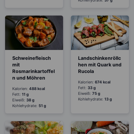
Kohlehydrate:
37 g
Schweinefleisch
Landschinkenröllc
mit
hen mit Quark und
Rosmarinkartoffel
Rucola
n und Möhren
Kalorien:
674 kcal
Fett:
33 g
Kalorien:
488 kcal
Eiweiß:
75 g
Fett:
11 g
Kohlehydrate:
13 g
Eiweiß:
38 g
Kohlehydrate:
51 g