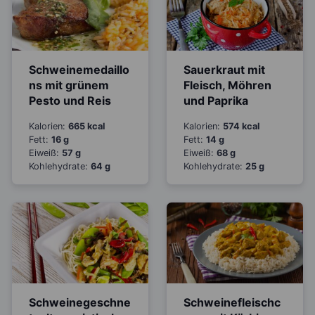
Schweinemedaillo
Sauerkraut mit
ns mit grünem
Fleisch, Möhren
Pesto und Reis
und Paprika
Kalorien:
665 kcal
Kalorien:
574 kcal
Fett:
16 g
Fett:
14 g
Eiweiß:
57 g
Eiweiß:
68 g
Kohlehydrate:
64 g
Kohlehydrate:
25 g
Schweinegeschne
Schweinefleischc