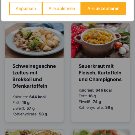
Eiweiß:
92 g
Eiweiß:
36 g
Kohlehydrate:
11 g
Kohlehydrate:
12 g
Anpassen
Alle ablehnen
Alle akzeptieren
Schweinegeschne
Sauerkraut mit
tzeltes mit
Fleisch, Kartoffeln
Brokkoli und
und Champignons
Ofenkartoffeln
Kalorien:
646 kcal
Fett:
16 g
Kalorien:
644 kcal
Eiweiß:
74 g
Fett:
15 g
Kohlehydrate:
36 g
Eiweiß:
57 g
Kohlehydrate:
58 g