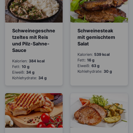
Schweinegeschne
Schweinesteak
tzeltes mit Reis
mit gemischtem
und Pilz-Sahne-
Salat
Sauce
Kalorien:
539 kcal
Fett:
16 g
Kalorien:
384 kcal
Eiweiß:
63 g
Fett:
10 g
Kohlehydrate:
30 g
Eiweiß:
34 g
Kohlehydrate:
34 g