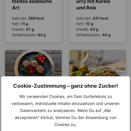
tzeltes asiatische
urry mit Kürbis
Art
und Reis
Kalorien:
566 kcal
Kalorien:
441 kcal
Fett:
11 g
Fett:
10 g
Eiweiß:
47 g
Eiweiß:
42 g
Kohlehydrate:
62 g
Kohlehydrate:
40 g
Cookie-Zustimmung – ganz ohne Zucker!
Schweinemedaillo
Schweinesteak
Wir verwenden Cookies, um Dein Surferlebnis zu
ns im
mit Röstzwiebeln,
verbessern, individuelle Inhalte einzusetzen und unseren
Speckmantel mit
Tomaten und
Datenverkehr zu analysieren. Wenn Du auf „Alle
Spargel
Oliven
akzeptieren" klickst, stimmst Du der Anwendung von
Kalorien:
619 kcal
Kalorien:
284 kcal
Cookies zu.
Fett:
20 g
Fett:
9 g