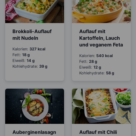
Brokkoli-Auflauf
Auflauf mit
mit Nudeln
Kartoffeln, Lauch
und veganem Feta
Kalorien:
327 kcal
Fett:
18 g
Kalorien:
540 kcal
Eiweiß:
14 g
Fett:
28 g
Kohlehydrate:
39 g
Eiweiß:
12 g
Kohlehydrate:
58 g
Auberginenlasagn
Auflauf mit Chili