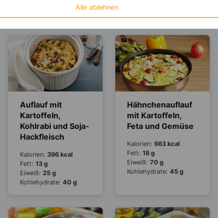
Eiweiß:
37 g
Alle ablehnen
Kohlehydrate:
63 g
Auflauf mit
Hähnchenauflauf
Kartoffeln,
mit Kartoffeln,
Kohlrabi und Soja-
Feta und Gemüse
Hackfleisch
Kalorien:
663 kcal
Fett:
18 g
Kalorien:
396 kcal
Eiweiß:
70 g
Fett:
13 g
Kohlehydrate:
45 g
Eiweiß:
25 g
Kohlehydrate:
40 g