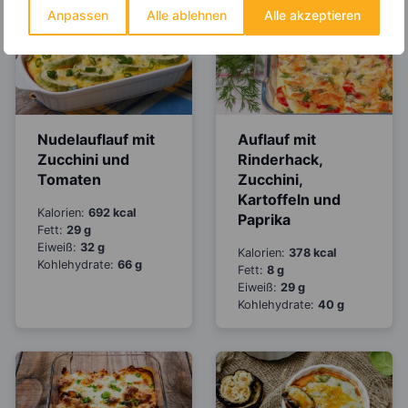
Anpassen
Alle ablehnen
Alle akzeptieren
Nudelauflauf mit
Auflauf mit
Zucchini und
Rinderhack,
Tomaten
Zucchini,
Kartoffeln und
Kalorien:
692 kcal
Paprika
Fett:
29 g
Eiweiß:
32 g
Kalorien:
378 kcal
Kohlehydrate:
66 g
Fett:
8 g
Eiweiß:
29 g
Kohlehydrate:
40 g