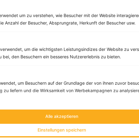
Mozzarella
Eiweiß:
18 g
überbacken
Kohlehydrate:
18 g
rwendet um zu verstehen, wie Besucher mit der Website interagiere
Kalorien:
451 kcal
ie Anzahl der Besucher, Absprungrate, Herkunft der Besucher usw.
Fett:
25 g
Eiweiß:
10 g
Kohlehydrate:
43 g
verwendet, um die wichtigsten Leistungsindizes der Website zu ver
zu bei, den Besuchern ein besseres Nutzererlebnis zu bieten.
endet, um Besuchern auf der Grundlage der von ihnen zuvor besuc
 zu liefern und die Wirksamkeit von Werbekampagnen zu analysier
Vegetarische
Zucchini-Lasagne
Lasagne mit
mit Spinat
Mangold, Zucchini
Kalorien:
559 kcal
und Feta
Alle akzeptieren
Fett:
20 g
Eiweiß:
35 g
Kalorien:
555 kcal
Einstellungen speichern
Kohlehydrate:
54 g
Fett:
14 g