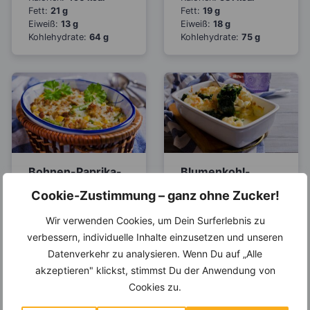
Fett:
21 g
Fett:
19 g
Eiweiß:
13 g
Eiweiß:
18 g
Kohlehydrate:
64 g
Kohlehydrate:
75 g
Bohnen-Paprika-
Blumenkohl-
Auflauf mit Soja-
Auflauf mit
Cookie-Zustimmung – ganz ohne Zucker!
Hackfleisch
Kartoffeln und
Spinat
Wir verwenden Cookies, um Dein Surferlebnis zu
Kalorien:
367 kcal
verbessern, individuelle Inhalte einzusetzen und unseren
Fett:
14 g
Kalorien:
517 kcal
Datenverkehr zu analysieren. Wenn Du auf „Alle
Eiweiß:
30 g
Fett:
18 g
Kohlehydrate:
22 g
Eiweiß:
16 g
akzeptieren" klickst, stimmst Du der Anwendung von
Kohlehydrate:
72 g
Cookies zu.