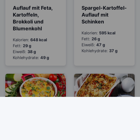
Auflauf mit Feta,
Spargel-Kartoffel-
Kartoffeln,
Auflauf mit
Brokkoli und
Schinken
Blumenkohl
Kalorien:
595 kcal
Fett:
26 g
Kalorien:
648 kcal
Eiweiß:
47 g
Fett:
29 g
Kohlehydrate:
37 g
Eiweiß:
38 g
Kohlehydrate:
49 g
Auflauf mit
Auflauf mit
Kartoffeln,
Kartoffeln, Feta
Tomaten, Zucchini
und Rosenkohl
und Gouda