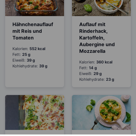
Hähnchenauflauf
Auflauf mit
mit Reis und
Rinderhack,
Tomaten
Kartoffeln,
Aubergine und
Kalorien:
552 kcal
Mozzarella
Fett:
25 g
Eiweiß:
39 g
Kalorien:
360 kcal
Kohlehydrate:
39 g
Fett:
14 g
Eiweiß:
29 g
Kohlehydrate:
23 g