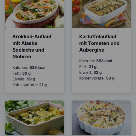
Brokkoli-Auflauf
Kartoffelauflauf
mit Alaska
mit Tomaten und
Seelachs und
Aubergine
Möhren
Kalorien:
553 kcal
Fett:
21 g
Kalorien:
638 kcal
Eiweiß:
32 g
Fett:
30 g
Kohlehydrate:
50 g
Eiweiß:
59 g
Kohlehydrate:
21 g