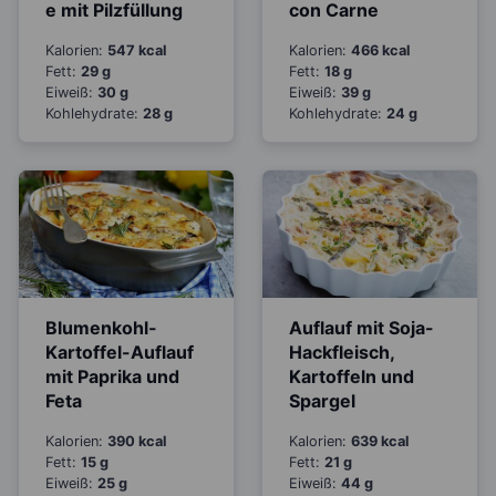
e mit Pilzfüllung
con Carne
Kalorien:
547 kcal
Kalorien:
466 kcal
Fett:
29 g
Fett:
18 g
Eiweiß:
30 g
Eiweiß:
39 g
Kohlehydrate:
28 g
Kohlehydrate:
24 g
Blumenkohl-
Auflauf mit Soja-
Kartoffel-Auflauf
Hackfleisch,
mit Paprika und
Kartoffeln und
Feta
Spargel
Kalorien:
390 kcal
Kalorien:
639 kcal
Fett:
15 g
Fett:
21 g
Eiweiß:
25 g
Eiweiß:
44 g