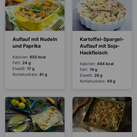
Auflauf mit Nudeln
Kartoffel-Spargel-
und Paprika
Auflauf mit Soja-
Hackfleisch
Kalorien:
655 kcal
Fett:
24 g
Kalorien:
494 kcal
Eiweiß:
17 g
Fett:
19 g
Kohlehydrate:
81 g
Eiweiß:
26 g
Kohlehydrate:
49 g