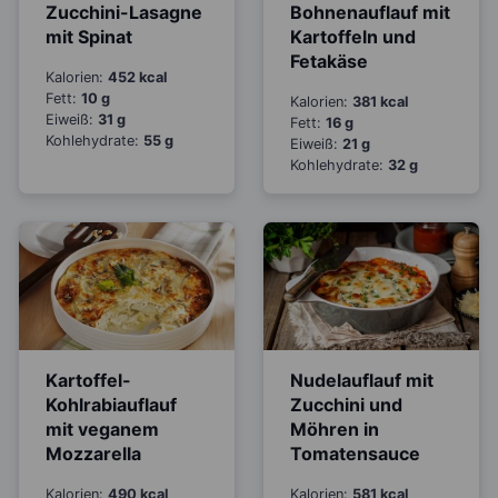
Zucchini-Lasagne
Bohnenauflauf mit
mit Spinat
Kartoffeln und
Fetakäse
Kalorien:
452 kcal
Fett:
10 g
Kalorien:
381 kcal
Eiweiß:
31 g
Fett:
16 g
Kohlehydrate:
55 g
Eiweiß:
21 g
Kohlehydrate:
32 g
Kartoffel-
Nudelauflauf mit
Kohlrabiauflauf
Zucchini und
mit veganem
Möhren in
Mozzarella
Tomatensauce
Kalorien:
490 kcal
Kalorien:
581 kcal