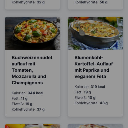
Kohlehydrate:
32 g
Kohlehydrate:
58 g
Buchweizennudel
Blumenkohl-
auflauf mit
Kartoffel-Auflauf
Tomaten,
mit Paprika und
Mozzarella und
veganem Feta
Champignons
Kalorien:
319 kcal
Fett:
19 g
Kalorien:
344 kcal
Eiweiß:
10 g
Fett:
11 g
Kohlehydrate:
43 g
Eiweiß:
19 g
Kohlehydrate:
37 g