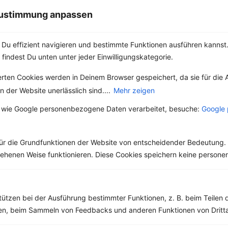
Brokkoli-Auflauf
Nudel-Auflauf mit
 Zustimmung anpassen
mit Kartoffeln und
Brokkoli,
Schinken
Schinkenwürfel
und Basilikum
Du effizient navigieren und bestimmte Funktionen ausführen kannst. 
Kalorien:
677 kcal
Fett:
24 g
Kalorien:
394 kcal
 findest Du unten unter jeder Einwilligungskategorie.
Eiweiß:
56 g
Fett:
15 g
Kohlehydrate:
49 g
Eiweiß:
27 g
erten Cookies werden in Deinem Browser gespeichert, da sie für die 
Kohlehydrate:
32 g
 der Website unerlässlich sind....
Mehr zeigen
 wie Google personenbezogene Daten verarbeitet, besuche:
Google 
ür die Grundfunktionen der Website von entscheidender Bedeutung. 
esehenen Weise funktionieren. Diese Cookies speichern keine perso
Auberginenauflau
Auflauf mit
f mit Tofu
Champignons,
tützen bei der Ausführung bestimmter Funktionen, z. B. beim Teilen 
Kartoffeln und
men, beim Sammeln von Feedbacks und anderen Funktionen von Dritta
Kalorien:
431 kcal
veganem
Fett:
28 g