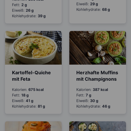
Eiweiß:
29 g
Fett:
2 g
Kohlehydrate:
68 g
Eiweiß:
26 g
Kohlehydrate:
39 g
Kartoffel-Quiche
Herzhafte Muffins
mit Feta
mit Champignons
Kalorien:
675 kcal
Kalorien:
387 kcal
Fett:
18 g
Fett:
7 g
Eiweiß:
41 g
Eiweiß:
30 g
Kohlehydrate:
81 g
Kohlehydrate:
46 g