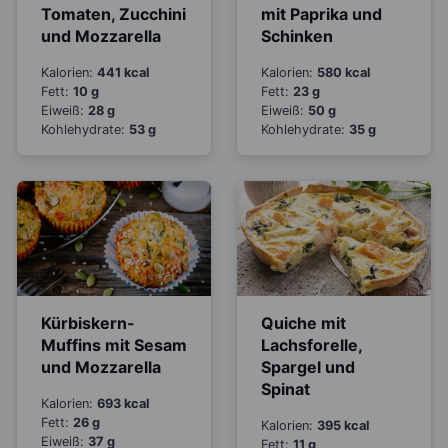
Tomaten, Zucchini
mit Paprika und
und Mozzarella
Schinken
Kalorien:
441 kcal
Kalorien:
580 kcal
Fett:
10 g
Fett:
23 g
Eiweiß:
28 g
Eiweiß:
50 g
Kohlehydrate:
53 g
Kohlehydrate:
35 g
Kürbiskern-
Quiche mit
Muffins mit Sesam
Lachsforelle,
und Mozzarella
Spargel und
Spinat
Kalorien:
693 kcal
Fett:
26 g
Kalorien:
395 kcal
Eiweiß:
37 g
Fett:
11 g