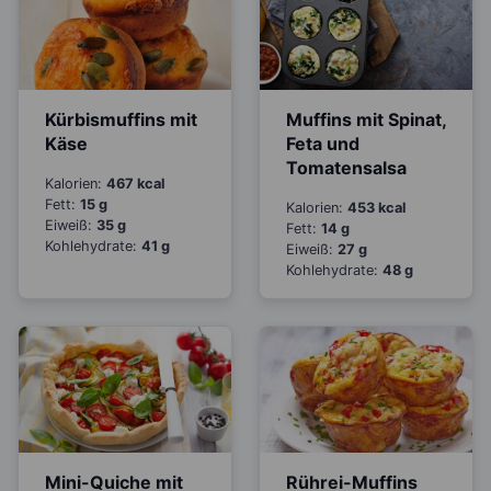
Kürbismuffins mit
Muffins mit Spinat,
Käse
Feta und
Tomatensalsa
Kalorien:
467 kcal
Fett:
15 g
Kalorien:
453 kcal
Eiweiß:
35 g
Fett:
14 g
Kohlehydrate:
41 g
Eiweiß:
27 g
Kohlehydrate:
48 g
Mini-Quiche mit
Rührei-Muffins