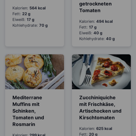
getrockneten
Kalorien:
564 kcal
Tomaten
Fett:
22 g
Eiweiß:
17 g
Kalorien:
494 kcal
Kohlehydrate:
70 g
Fett:
17 g
Eiweiß:
40 g
Kohlehydrate:
40 g
Mediterrane
Zucchiniquiche
Muffins mit
mit Frischkäse,
Schinken,
Artischocken und
Tomaten und
Kirschtomaten
Rosmarin
Kalorien:
625 kcal
Fett:
20 g
Kalorien:
299 kcal