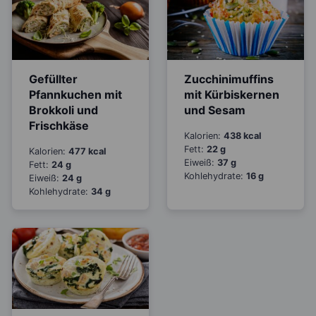
Gefüllter
Zucchinimuffins
Pfannkuchen mit
mit Kürbiskernen
Brokkoli und
und Sesam
Frischkäse
Kalorien:
438 kcal
Fett:
22 g
Kalorien:
477 kcal
Eiweiß:
37 g
Fett:
24 g
Kohlehydrate:
16 g
Eiweiß:
24 g
Kohlehydrate:
34 g