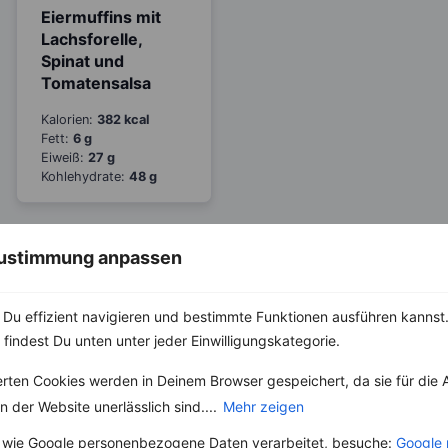
Eiermuffins mit
Lachsforelle,
Spinat und
Tomatensalsa
Kalorien:
382 kcal
Fett:
6 g
Eiweiß:
27 g
Kohlehydrate:
48 g
 Zustimmung anpassen
Du effizient navigieren und bestimmte Funktionen ausführen kannst. 
 findest Du unten unter jeder Einwilligungskategorie.
erten Cookies werden in Deinem Browser gespeichert, da sie für die 
 der Website unerlässlich sind....
Mehr zeigen
 wie Google personenbezogene Daten verarbeitet, besuche:
Google 