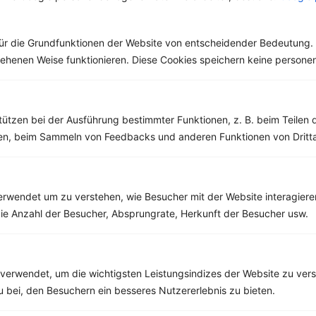
ür die Grundfunktionen der Website von entscheidender Bedeutung. 
esehenen Weise funktionieren. Diese Cookies speichern keine perso
10 %
Gutschein für unseren Shop
tützen bei der Ausführung bestimmter Funktionen, z. B. beim Teilen 
Tipps & Tricks
Aktionen & Rabatte
men, beim Sammeln von Feedbacks und anderen Funktionen von Dritta
Rezept-Empfehlungen
Viele Insights
Werde Teil von
invi
koo
.
rwendet um zu verstehen, wie Besucher mit der Website interagiere
Alle Felder, bis auf Deine E-Mail Adresse, sind
optional
.
ie Anzahl der Besucher, Absprungrate, Herkunft der Besucher usw.
VORNAME
verwendet, um die wichtigsten Leistungsindizes der Website zu ver
NACHNAME
zu bei, den Besuchern ein besseres Nutzererlebnis zu bieten.