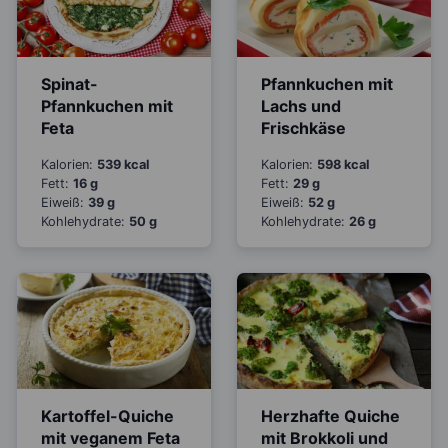
Spinat-
Pfannkuchen mit
Pfannkuchen mit
Lachs und
Feta
Frischkäse
Kalorien:
539 kcal
Kalorien:
598 kcal
Fett:
16 g
Fett:
29 g
Eiweiß:
39 g
Eiweiß:
52 g
Kohlehydrate:
50 g
Kohlehydrate:
26 g
Kartoffel-Quiche
Herzhafte Quiche
mit veganem Feta
mit Brokkoli und