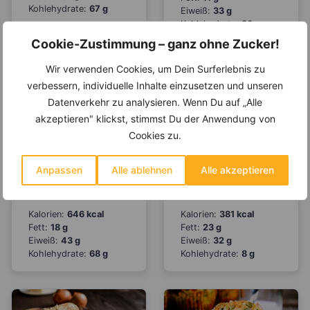
Kohlehydrate:
67 g
Eiweiß:
33 g
Kohlehydrate:
36 g
Cookie-Zustimmung – ganz ohne Zucker!
Wir verwenden Cookies, um Dein Surferlebnis zu
verbessern, individuelle Inhalte einzusetzen und unseren
Datenverkehr zu analysieren. Wenn Du auf „Alle
akzeptieren" klickst, stimmst Du der Anwendung von
Cookies zu.
Zucchini-Muffins
Gemüse-
Anpassen
Alle ablehnen
Alle akzeptieren
mit Oliven und
Eiermuffins mit
Parmesan
Käse überbacken
Kalorien:
646 kcal
Kalorien:
381 kcal
Fett:
18 g
Fett:
23 g
Eiweiß:
43 g
Eiweiß:
32 g
Kohlehydrate:
68 g
Kohlehydrate:
8 g