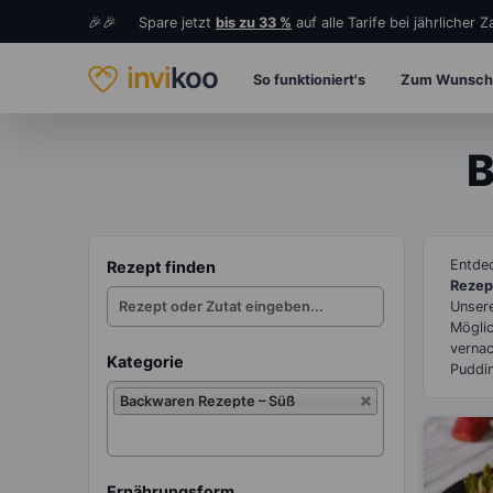
🎉🎉 Spare jetzt
bis zu 33 %
auf alle Tarife bei jährlicher 
invi
koo
So funktioniert's
Zum Wunsch
B
Entde
Rezept finden
Rezep
Unse
Mögli
verna
Kategorie
Puddi
Kategorie
Backwaren Rezepte – Süß
auswählen
Ernährungsform