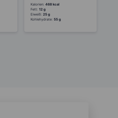
Kalorien:
468 kcal
Fett:
12 g
Eiweiß:
25 g
Kohlehydrate:
55 g