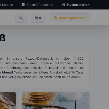
 & Kontakt
Geschäftskunden
invikoo starten
Jetzt registrieren
0
üß
ein in unsere Rezept-Datenbank mit über 14.000
en und gesunden Ideen. Erstelle blitzschnell deinen
chen Ernährungsplan inklusive Einkaufslisten – schon
ab
m Monat!
Teste unser vielfältiges Angebot jetzt
14 Tage
s
und völlig unverbindlich und starte noch heute durch!