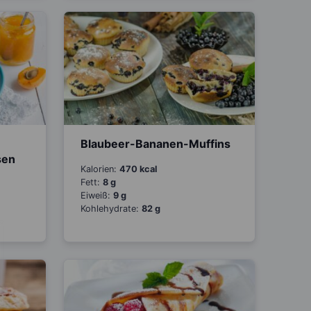
Blaubeer-Bananen-Muffins
sen
Kalorien:
470 kcal
Fett:
8 g
Eiweiß:
9 g
Kohlehydrate:
82 g