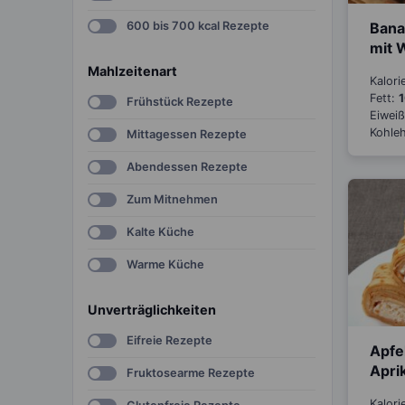
Bana
600 bis 700 kcal Rezepte
mit 
Mahlzeitenart
Kalori
Fett:
1
Frühstück Rezepte
Eiwei
Kohle
Mittagessen Rezepte
Abendessen Rezepte
Zum Mitnehmen
Kalte Küche
Warme Küche
Unverträglichkeiten
Eifreie Rezepte
Apfe
Apri
Fruktosearme Rezepte
Kalori