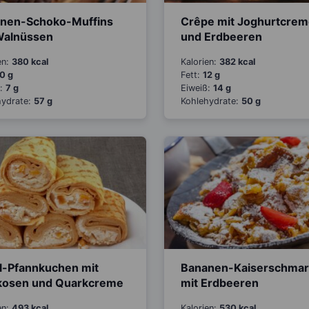
nen-Schoko-Muffins
Crêpe mit Joghurtcre
Walnüssen
und Erdbeeren
en:
380 kcal
Kalorien:
382 kcal
0 g
Fett:
12 g
ß:
7 g
Eiweiß:
14 g
hydrate:
57 g
Kohlehydrate:
50 g
l-Pfannkuchen mit
Bananen-Kaiserschmar
kosen und Quarkcreme
mit Erdbeeren
en:
493 kcal
Kalorien:
530 kcal