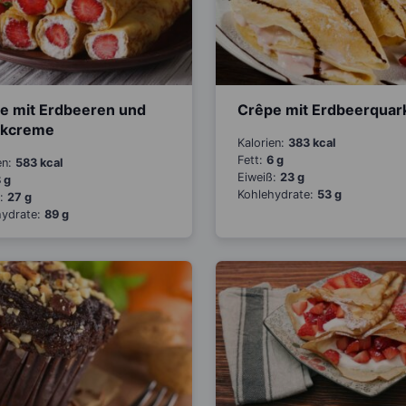
e mit Erdbeeren und
Crêpe mit Erdbeerquar
rkcreme
Kalorien:
383 kcal
Fett:
6 g
en:
583 kcal
Eiweiß:
23 g
 g
Kohlehydrate:
53 g
ß:
27 g
hydrate:
89 g