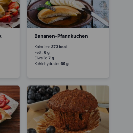
k
Bananen-Pfannkuchen
Kalorien:
373 kcal
Fett:
6 g
Eiweiß:
7 g
Kohlehydrate:
69 g