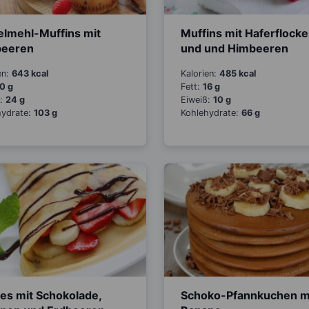
elmehl-Muffins mit
Muffins mit Haferflock
beeren
und und Himbeeren
en:
643 kcal
Kalorien:
485 kcal
0 g
Fett:
16 g
ß:
24 g
Eiweiß:
10 g
hydrate:
103 g
Kohlehydrate:
66 g
es mit Schokolade,
Schoko-Pfannkuchen m