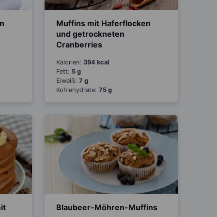
en
Muffins mit Haferflocken
und getrockneten
Cranberries
Kalorien:
394 kcal
Fett:
5 g
Eiweiß:
7 g
Kohlehydrate:
75 g
it
Blaubeer-Möhren-Muffins