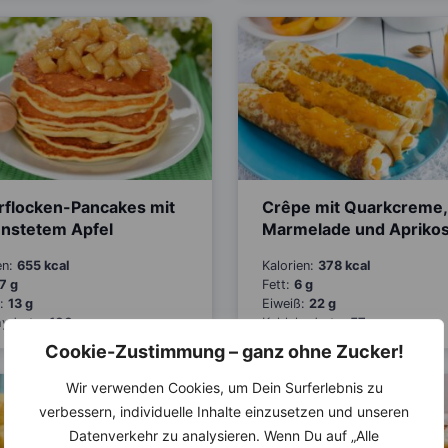
rflocken-Pancakes mit
Crêpe mit Quarkcreme,
nstetem Apfel
Marmelade und Apriko
en:
655 kcal
Kalorien:
378 kcal
7 g
Fett:
6 g
ß:
13 g
Eiweiß:
22 g
hydrate:
100 g
Kohlehydrate:
57 g
Cookie-Zustimmung – ganz ohne Zucker!
Wir verwenden Cookies, um Dein Surferlebnis zu
verbessern, individuelle Inhalte einzusetzen und unseren
Datenverkehr zu analysieren. Wenn Du auf „Alle