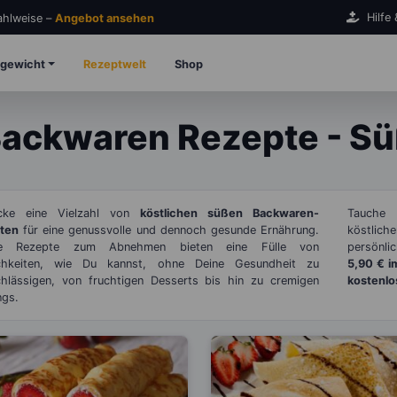
Hilfe
Zahlweise –
Angebot ansehen
gewicht
Rezeptwelt
Shop
ackwaren Rezepte - S
cke eine Vielzahl von
köstlichen süßen Backwaren-
Tauche 
ten
für eine genussvolle und dennoch gesunde Ernährung.
köstlich
re Rezepte zum Abnehmen bieten eine Fülle von
persönli
chkeiten, wie Du
kannst, ohne Deine Gesundheit zu
5,90 € i
chlässigen, von fruchtigen Desserts bis hin zu cremigen
kostenlo
ngs.