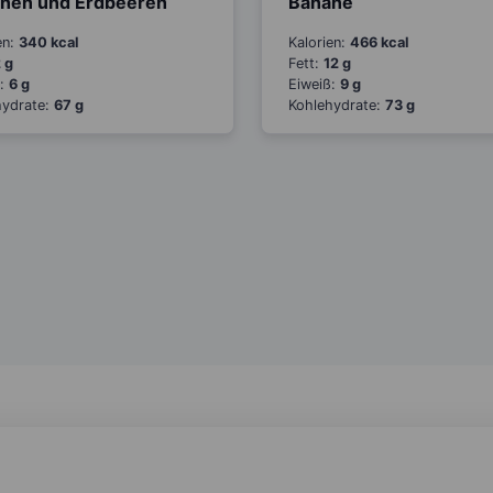
nen und Erdbeeren
Banane
en:
340 kcal
Kalorien:
466 kcal
 g
Fett:
12 g
ß:
6 g
Eiweiß:
9 g
hydrate:
67 g
Kohlehydrate:
73 g