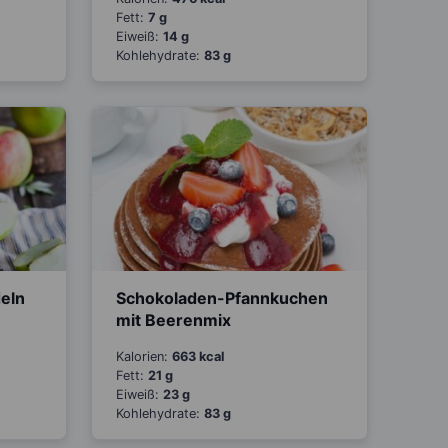
Fett:
7 g
Eiweiß:
14 g
Kohlehydrate:
83 g
deln
Schokoladen-Pfannkuchen
mit Beerenmix
Kalorien:
663 kcal
Fett:
21 g
Eiweiß:
23 g
Kohlehydrate:
83 g