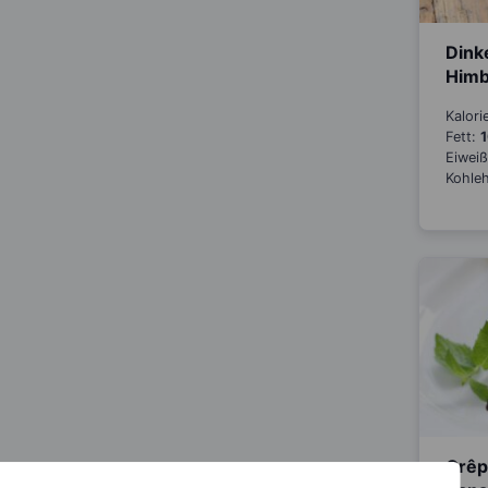
Dink
Him
Kalori
Fett:
1
Eiwei
Kohle
Crêp