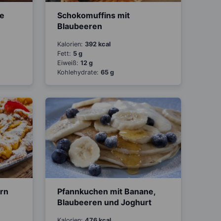
me
Schokomuffins mit
Blaubeeren
Kalorien:
392 kcal
Fett:
5 g
Eiweiß:
12 g
Kohlehydrate:
65 g
rn
Pfannkuchen mit Banane,
Blaubeeren und Joghurt
Kalorien:
476 kcal