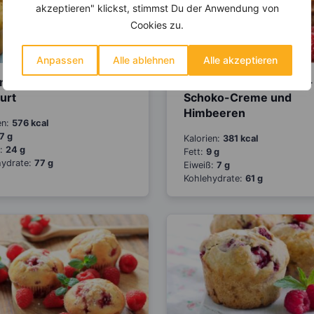
akzeptieren" klickst, stimmst Du der Anwendung von
Cookies zu.
Anpassen
Alle ablehnen
Alle akzeptieren
onen-Muffins mit
Pancakes mit Bananen-
urt
Schoko-Creme und
Himbeeren
en:
576 kcal
7 g
Kalorien:
381 kcal
ß:
24 g
Fett:
9 g
hydrate:
77 g
Eiweiß:
7 g
Kohlehydrate:
61 g