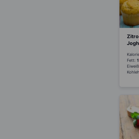
Zitr
Jogh
Kalori
Fett:
1
Eiwei
Kohle