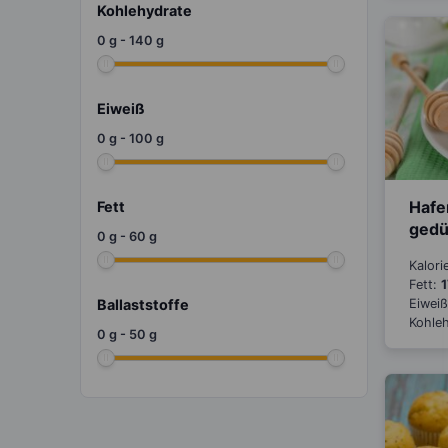
Kohlehydrate
0
g
-
140
g
Eiweiß
0
g
-
100
g
Hafe
Fett
gedü
0
g
-
60
g
Kalori
Fett:
1
Ballaststoffe
Eiwei
Kohle
0
g
-
50
g