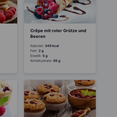
Crêpe mit roter Grütze und
Beeren
Kalorien:
349 kcal
Fett:
2 g
Eiweiß:
5 g
Kohlehydrate:
65 g