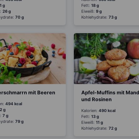
1 g
Fett:
18 g
ß:
26 g
Eiweiß:
9 g
hydrate:
70 g
Kohlehydrate:
73 g
erschmarrn mit Beeren
Apfel-Muffins mit Man
und Rosinen
en:
494 kcal
2 g
Kalorien:
490 kcal
ß:
7 g
Fett:
13 g
hydrate:
79 g
Eiweiß:
11 g
Kohlehydrate:
72 g