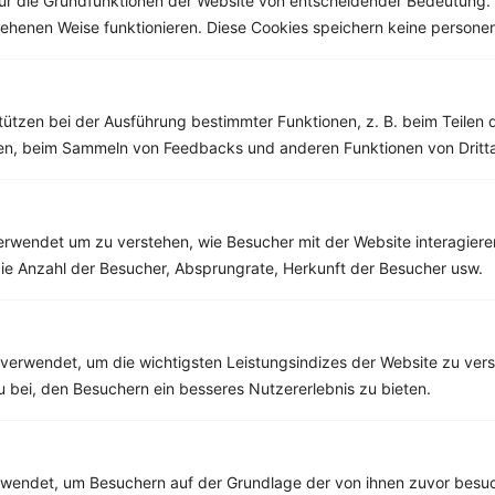
ür die Grundfunktionen der Website von entscheidender Bedeutung. 
esehenen Weise funktionieren. Diese Cookies speichern keine perso
Weitere Vegetarische Rezepte
tützen bei der Ausführung bestimmter Funktionen, z. B. beim Teilen 
men, beim Sammeln von Feedbacks und anderen Funktionen von Dritta
Blumenkohl-Suppe mit Mozzarella-Walnuss-Gremolata
‹
Kalorien:
638 kcal
›
Fett:
30 g
Eiweiß:
32 g
rwendet um zu verstehen, wie Besucher mit der Website interagiere
Kohlehydrate:
52 g
ie Anzahl der Besucher, Absprungrate, Herkunft der Besucher usw.
verwendet, um die wichtigsten Leistungsindizes der Website zu ver
Rezepte mit 500 bis 600 kcal
zu bei, den Besuchern ein besseres Nutzererlebnis zu bieten.
Rezepte
endet, um Besuchern auf der Grundlage der von ihnen zuvor besuc
Bohnensalat mit Feta