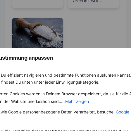
Orten der Welt...
 Zustimmung anpassen
ABNEHMEN
KRÄUTER & GEWÜRZE
Salz – Die
Du effizient navigieren und bestimmte Funktionen ausführen kannst. 
Abnehmbremse
 findest Du unten unter jeder Einwilligungskategorie.
Salz ist ein
lebenswichtiger Stoff
erten Cookies werden in Deinem Browser gespeichert, da sie für die 
und aus unserer Küche
 der Website unerlässlich sind....
Mehr zeigen
nicht mehr weg zu
denken. Der...
 wie Google personenbezogene Daten verarbeitet, besuche:
Google 