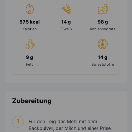
575 kcal
14 g
98 g
Kalorien
Eiweiß
Kohlenhydrate
9 g
14 g
Fett
Ballaststoffe
Zubereitung
1
Für den Teig das Mehl mit dem
Backpulver, der Milch und einer Prise