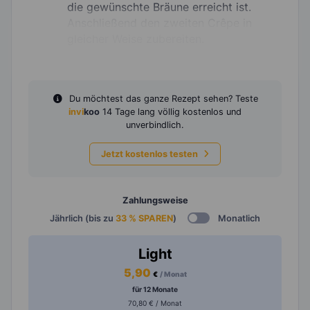
die gewünschte Bräune erreicht ist.
Anschließend den zweiten Crêpe in
gleicher Weise zubereiten.
Du möchtest das ganze Rezept sehen? Teste
invi
koo
14 Tage lang völlig kostenlos und
unverbindlich.
Jetzt kostenlos testen
Zahlungsweise
Jährlich (bis zu
33 % SPAREN
)
Monatlich
Light
5,90
€
/ Monat
für 12 Monate
70,80 € / Monat