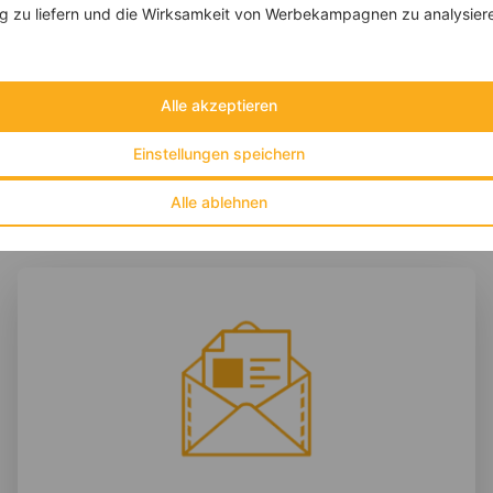
 zu liefern und die Wirksamkeit von Werbekampagnen zu analysier
‹
Kalorien:
586 kcal
›
Fett:
23 g
Eiweiß:
36 g
Kohlehydrate:
49 g
Alle akzeptieren
Einstellungen speichern
Alle ablehnen