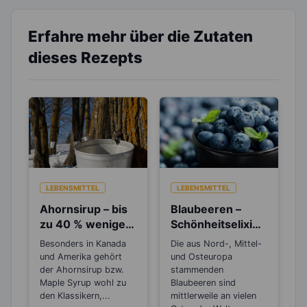
Erfahre mehr über die Zutaten
dieses Rezepts
LEBENSMITTEL
LEBENSMITTEL
Ahornsirup – bis
Blaubeeren –
zu 40 % weniger
Schönheitselixier
Kalorien als
für die Haut und
Besonders in Kanada
Die aus Nord-, Mittel-
Zucker
gut beim
und Amerika gehört
und Osteuropa
Abnehmen
der Ahornsirup bzw.
stammenden
Maple Syrup wohl zu
Blaubeeren sind
den Klassikern,...
mittlerweile an vielen