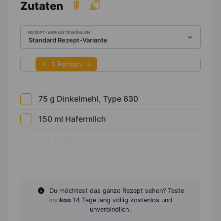
Zutaten
REZEPT-VARIANTE WÄHLEN
1 Portion
75
g
Dinkelmehl, Type 630
150
ml
Hafermilch
0,5
TL
Backpulver
80
g
Sojaquark
Du möchtest das ganze Rezept sehen? Teste
invi
koo
14 Tage lang völlig kostenlos und
unverbindlich.