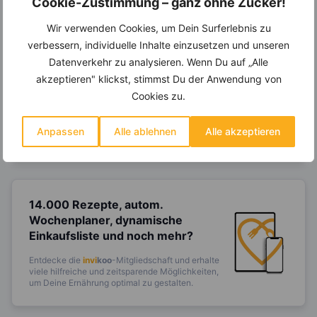
Cookie-Zustimmung – ganz ohne Zucker!
Wir verwenden Cookies, um Dein Surferlebnis zu
verbessern, individuelle Inhalte einzusetzen und unseren
Ein Ernährungsplan auf Dich
Datenverkehr zu analysieren. Wenn Du auf „Alle
abgestimmt
nur mit Deinen
eigenen Rezepten?
akzeptieren" klickst, stimmst Du der Anwendung von
Cookies zu.
Erstelle Dir Deinen eigenen, individuellen
Ernährungsplan nur mit Deinen
Lieblingsrezepten auf Basis des gesamten
Anpassen
Alle ablehnen
Alle akzeptieren
Know-Hows von
invi
koo
.
14.000 Rezepte, autom.
Wochenplaner,
dynamische
Einkaufsliste und noch mehr?
Entdecke die
invi
koo
-Mitgliedschaft und erhalte
viele hilfreiche und zeitsparende Möglichkeiten,
um Deine Ernährung optimal zu gestalten.