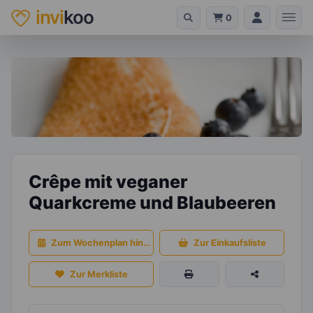
invi
koo
0
Crêpe mit veganer
Quarkcreme und Blaubeeren
Zum Wochenplan hinzufügen
Zur Einkaufsliste
Zur Merkliste