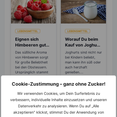
LEBENSMITTEL
LEBENSMITTEL
Eignen sich
Worauf Du beim
Himbeeren gut
Kauf von Joghurt
zum Abnehmen?
achten solltest
Das süßliche Aroma
Joghurts sind nicht nur
von Himbeeren sorgt
bei Kindern beliebt,
für große Beliebtheit
man kann ihn süß oder
bei den Obstessern.
auch herzhaft
Ursprünglich stammt
genießen....
die...
Cookie-Zustimmung – ganz ohne Zucker!
Wir verwenden Cookies, um Dein Surferlebnis zu
verbessern, individuelle Inhalte einzusetzen und unseren
Datenverkehr zu analysieren. Wenn Du auf „Alle
akzeptieren" klickst, stimmst Du der Anwendung von