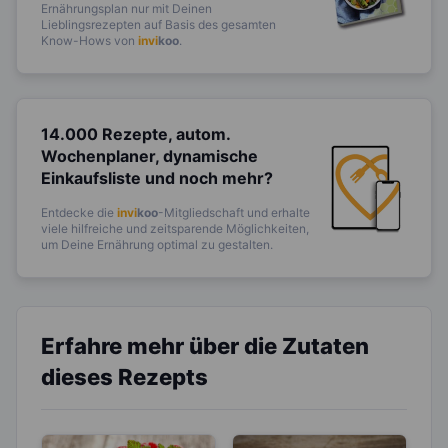
Ernährungsplan nur mit Deinen
Lieblingsrezepten auf Basis des gesamten
Know-Hows von
invi
koo
.
14.000 Rezepte, autom.
Wochenplaner,
dynamische
Einkaufsliste und noch mehr?
Entdecke die
invi
koo
-Mitgliedschaft und erhalte
viele hilfreiche und zeitsparende Möglichkeiten,
um Deine Ernährung optimal zu gestalten.
Erfahre mehr über die Zutaten
dieses Rezepts