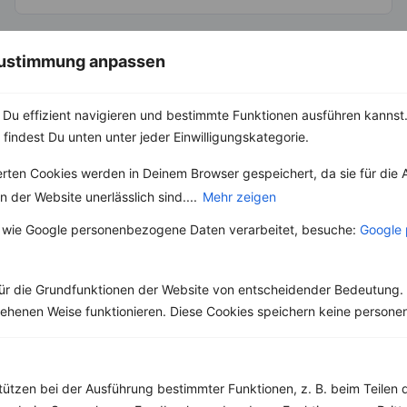
 Zustimmung anpassen
Rezepte mit 200 bis 300 kcal
Rezepte
Du effizient navigieren und bestimmte Funktionen ausführen kannst. 
 findest Du unten unter jeder Einwilligungskategorie.
Bananen-Mandel-Milchcreme
erten Cookies werden in Deinem Browser gespeichert, da sie für die 
‹
Kalorien:
255 kcal
›
 der Website unerlässlich sind....
Mehr zeigen
Fett:
7 g
Eiweiß:
5 g
 wie Google personenbezogene Daten verarbeitet, besuche:
Google 
Kohlehydrate:
38 g
ür die Grundfunktionen der Website von entscheidender Bedeutung. 
esehenen Weise funktionieren. Diese Cookies speichern keine perso
tützen bei der Ausführung bestimmter Funktionen, z. B. beim Teilen 