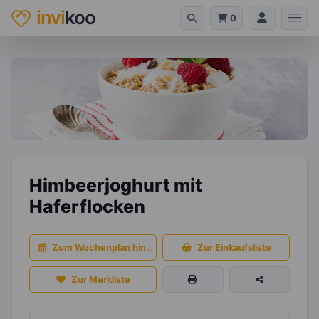
invi
koo
0
Himbeerjoghurt mit
Haferflocken
Zum Wochenplan hinzufügen
Zur Einkaufsliste
Zur Merkliste