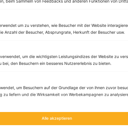
men, beim Sammeln von Feedbacks und anderen Funktionen von Dritta
rwendet um zu verstehen, wie Besucher mit der Website interagiere
ie Anzahl der Besucher, Absprungrate, Herkunft der Besucher usw.
verwendet, um die wichtigsten Leistungsindizes der Website zu ver
10 %
Gutschein für unseren Shop
zu bei, den Besuchern ein besseres Nutzererlebnis zu bieten.
Tipps & Tricks
Aktionen & Rabatte
Rezept-Empfehlungen
Viele Insights
endet, um Besuchern auf der Grundlage der von ihnen zuvor besuc
Werde Teil von
invi
koo
.
 zu liefern und die Wirksamkeit von Werbekampagnen zu analysier
Alle Felder, bis auf Deine E-Mail Adresse, sind
optional
.
VORNAME
Alle akzeptieren