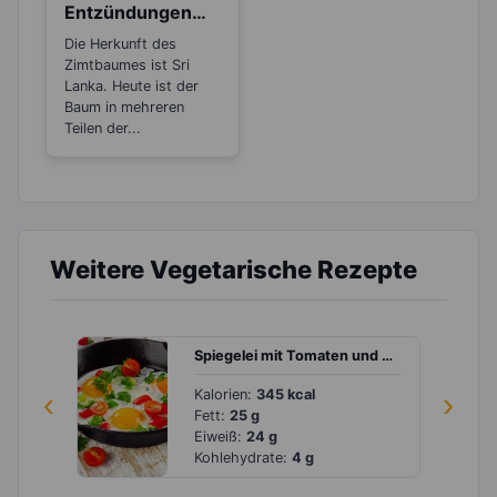
Entzündungen
und Rheuma
Die Herkunft des
Zimtbaumes ist Sri
Lanka. Heute ist der
Baum in mehreren
Teilen der...
Weitere Vegetarische Rezepte
Spiegelei mit Tomaten und milder Chilischote
‹
Kalorien:
345 kcal
›
Fett:
25 g
Eiweiß:
24 g
Kohlehydrate:
4 g