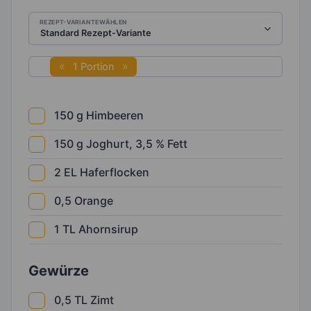
REZEPT-VARIANTE WÄHLEN
1 Portion
150
g
Himbeeren
150
g
Joghurt, 3,5 % Fett
2
EL
Haferflocken
0,5
Orange
1
TL
Ahornsirup
Gewürze
0,5
TL
Zimt