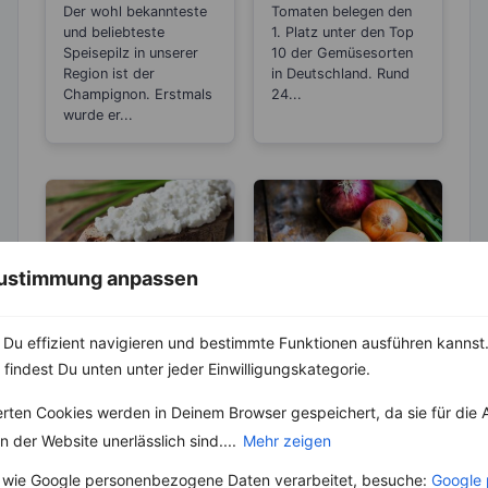
den
Stoffs Lycopin
Der wohl bekannteste
Tomaten belegen den
Alterungsprozes
durchs
und beliebteste
1. Platz unter den Top
s aus?
Einkochen?
Speisepilz in unserer
10 der Gemüsesorten
Region ist der
in Deutschland. Rund
Champignon. Erstmals
24...
wurde er...
 Zustimmung anpassen
LEBENSMITTEL
LEBENSMITTEL
Du effizient navigieren und bestimmte Funktionen ausführen kannst. 
Frischkäse – viel
Zwiebel –
 findest Du unten unter jeder Einwilligungskategorie.
mehr als nur ein
Natürliches
Brotaufstrich
Antibiotikum und
erten Cookies werden in Deinem Browser gespeichert, da sie für die 
Frischkäse ist
Die Zwiebel ist eine
„Wunder“-
aufgrund seiner
Pflanzenart und gehört
 der Website unerlässlich sind....
Mehr zeigen
Heilmittel
Streichfähigkeit und
zu der Gattung Lauch.
seines vielseitigen
Schon seit mehr als...
 wie Google personenbezogene Daten verarbeitet, besuche:
Google 