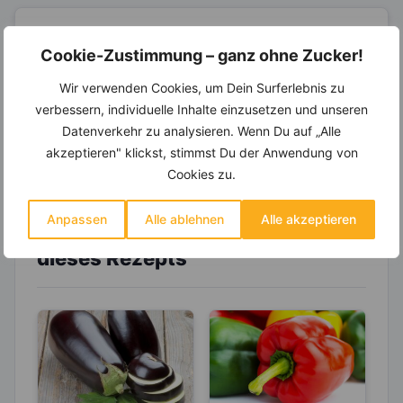
14.000 Rezepte, autom.
Cookie-Zustimmung – ganz ohne Zucker!
Wochenplaner,
dynamische
Einkaufsliste und noch mehr?
Wir verwenden Cookies, um Dein Surferlebnis zu
verbessern, individuelle Inhalte einzusetzen und unseren
Entdecke die
invi
koo
-Mitgliedschaft und erhalte
viele hilfreiche und zeitsparende Möglichkeiten,
Datenverkehr zu analysieren. Wenn Du auf „Alle
um Deine Ernährung optimal zu gestalten.
akzeptieren" klickst, stimmst Du der Anwendung von
Cookies zu.
Anpassen
Alle ablehnen
Alle akzeptieren
Erfahre mehr über die Zutaten
dieses Rezepts