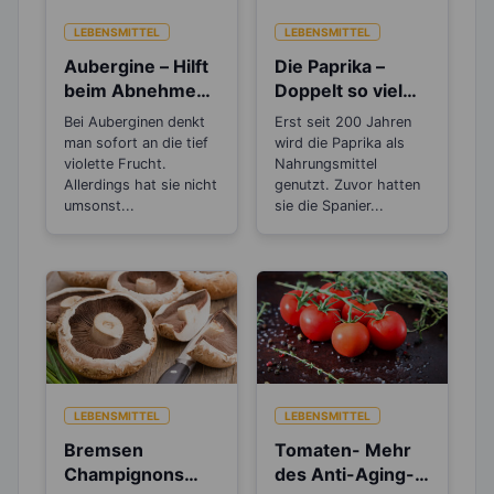
LEBENSMITTEL
LEBENSMITTEL
Aubergine – Hilft
Die Paprika –
beim Abnehmen,
Doppelt so viel
bei Müdigkeit und
Vitamin C, wie die
Bei Auberginen denkt
Erst seit 200 Jahren
Stress
Zitrone
man sofort an die tief
wird die Paprika als
violette Frucht.
Nahrungsmittel
Allerdings hat sie nicht
genutzt. Zuvor hatten
umsonst...
sie die Spanier...
LEBENSMITTEL
LEBENSMITTEL
Bremsen
Tomaten- Mehr
Champignons
des Anti-Aging-