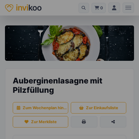
invi
koo
0
Auberginenlasagne mit
Pilzfüllung
Zum Wochenplan hinzufügen
Zur Einkaufsliste
Zur Merkliste