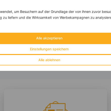
Rezepte mit 300 bis 400 kcal
Rezepte
endet, um Besuchern auf der Grundlage der von ihnen zuvor besuc
 zu liefern und die Wirksamkeit von Werbekampagnen zu analysier
Porridge mit Kiwi und Apfel
‹
Kalorien:
324 kcal
›
Alle akzeptieren
Fett:
7 g
Eiweiß:
12 g
Kohlehydrate:
47 g
Einstellungen speichern
Alle ablehnen