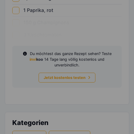
1
Paprika, rot
150
g
Champignons
3
Kirschtomaten
Du möchtest das ganze Rezept sehen? Teste
invi
koo
14 Tage lang völlig kostenlos und
unverbindlich.
Jetzt kostenlos testen
Kategorien