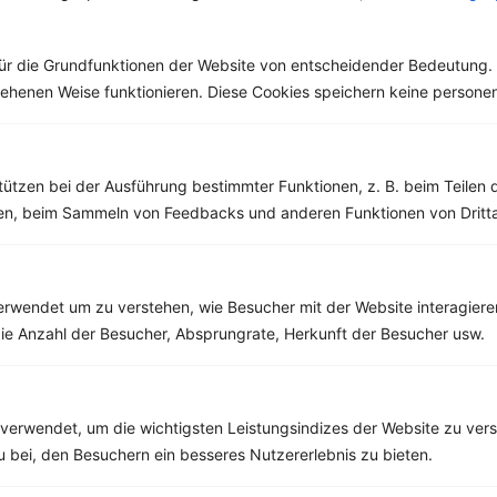
Geschmackes in
Deutschland bei Jung
und Alt...
ür die Grundfunktionen der Website von entscheidender Bedeutung. 
esehenen Weise funktionieren. Diese Cookies speichern keine perso
Weitere Vegetarische Rezepte
tützen bei der Ausführung bestimmter Funktionen, z. B. beim Teilen 
men, beim Sammeln von Feedbacks und anderen Funktionen von Dritta
Kichererbsen mit Paprika und Parmesan
rwendet um zu verstehen, wie Besucher mit der Website interagiere
‹
Kalorien:
359 kcal
›
ie Anzahl der Besucher, Absprungrate, Herkunft der Besucher usw.
Fett:
12 g
Eiweiß:
17 g
Kohlehydrate:
36 g
verwendet, um die wichtigsten Leistungsindizes der Website zu ver
zu bei, den Besuchern ein besseres Nutzererlebnis zu bieten.