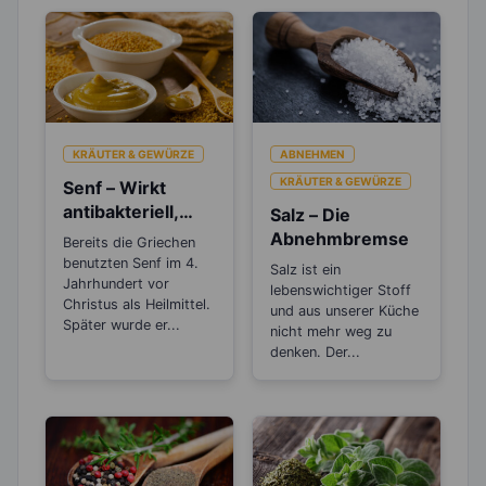
KRÄUTER & GEWÜRZE
ABNEHMEN
KRÄUTER & GEWÜRZE
Senf – Wirkt
antibakteriell,
Salz – Die
entzündungshem
Abnehmbremse
Bereits die Griechen
mend und
benutzten Senf im 4.
Salz ist ein
Blutdruck
Jahrhundert vor
lebenswichtiger Stoff
senkend
Christus als Heilmittel.
und aus unserer Küche
Später wurde er...
nicht mehr weg zu
denken. Der...