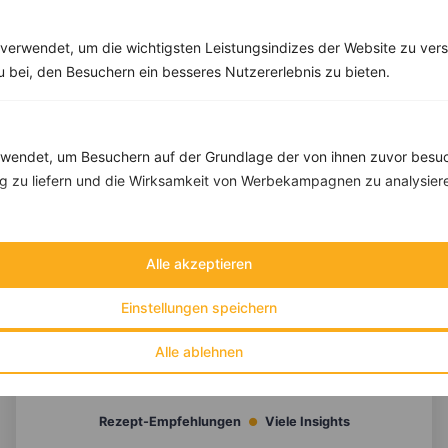
verwendet, um die wichtigsten Leistungsindizes der Website zu ver
zu bei, den Besuchern ein besseres Nutzererlebnis zu bieten.
endet, um Besuchern auf der Grundlage der von ihnen zuvor besuc
 zu liefern und die Wirksamkeit von Werbekampagnen zu analysier
Alle akzeptieren
Einstellungen speichern
Alle ablehnen
10 %
Gutschein für unseren Shop
Tipps & Tricks
Aktionen & Rabatte
Rezept-Empfehlungen
Viele Insights