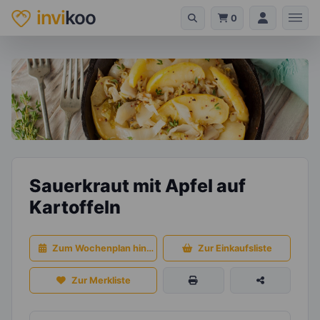
invi
koo
0
Sauerkraut mit Apfel auf
Kartoffeln
Zum Wochenplan hinzufügen
Zur Einkaufsliste
Zur Merkliste