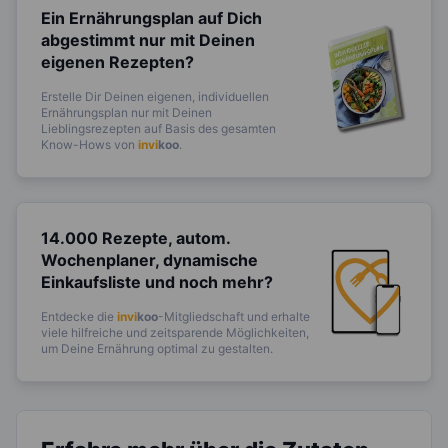
Ein Ernährungsplan auf Dich
abgestimmt
nur mit Deinen
eigenen Rezepten?
Erstelle Dir Deinen eigenen, individuellen
Ernährungsplan nur mit Deinen
Lieblingsrezepten auf Basis des gesamten
Know-Hows von
invi
koo
.
14.000 Rezepte, autom.
Wochenplaner,
dynamische
Einkaufsliste und noch mehr?
Entdecke die
invi
koo
-Mitgliedschaft und erhalte
viele hilfreiche und zeitsparende Möglichkeiten,
um Deine Ernährung optimal zu gestalten.