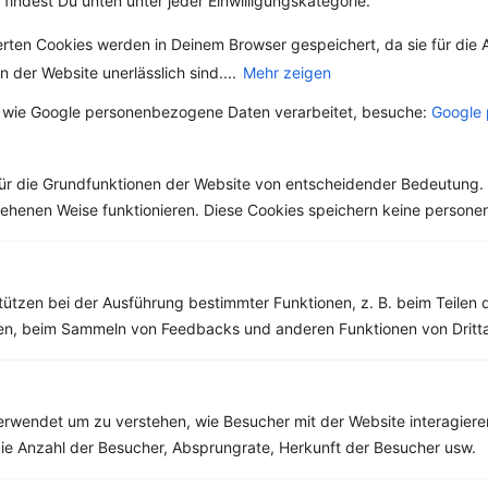
 findest Du unten unter jeder Einwilligungskategorie.
Grüner Smoothie mit Banane, Gurke, Sellerie und Spinat
erten Cookies werden in Deinem Browser gespeichert, da sie für die 
‹
Kalorien:
315 kcal
›
 der Website unerlässlich sind....
Mehr zeigen
Fett:
6 g
Eiweiß:
7 g
 wie Google personenbezogene Daten verarbeitet, besuche:
Google 
Kohlehydrate:
54 g
ür die Grundfunktionen der Website von entscheidender Bedeutung. 
esehenen Weise funktionieren. Diese Cookies speichern keine perso
Rezepte mit 600 bis 700 kcal
Rezepte
tützen bei der Ausführung bestimmter Funktionen, z. B. beim Teilen 
men, beim Sammeln von Feedbacks und anderen Funktionen von Dritta
Ciabatta mit Lachs, Ei und Rucola
‹
Kalorien:
678 kcal
›
Fett:
32 g
rwendet um zu verstehen, wie Besucher mit der Website interagiere
Eiweiß:
39 g
ie Anzahl der Besucher, Absprungrate, Herkunft der Besucher usw.
Kohlehydrate:
52 g