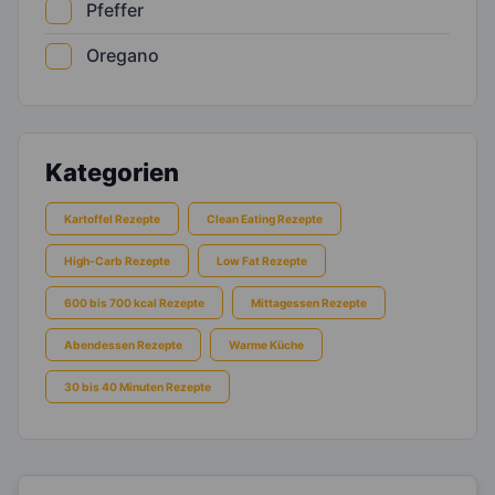
Pfeffer
Oregano
Kategorien
Kartoffel Rezepte
Clean Eating Rezepte
High-Carb Rezepte
Low Fat Rezepte
600 bis 700 kcal Rezepte
Mittagessen Rezepte
Abendessen Rezepte
Warme Küche
30 bis 40 Minuten Rezepte