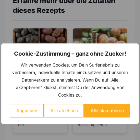
Erfahre mehr über die Zutaten
dieses Rezepts
Cookie-Zustimmung – ganz ohne Zucker!
Wir verwenden Cookies, um Dein Surferlebnis zu
LEBENSMITTEL
LEBENSMITTEL
verbessern, individuelle Inhalte einzusetzen und unseren
Kartoffeln –
Wie Apfelessig
Datenverkehr zu analysieren. Wenn Du auf „Alle
Helfen sie beim
Appetit und
akzeptieren" klickst, stimmst Du der Anwendung von
Abnehmen oder
Heißhunger
Cookies zu.
Kartoffeln gelten als
Unter den
machen sie dick?
ausbremst
das beliebteste
Fruchtessigen ist der
Gemüse in ganz
Apfelessig wohl die
Anpassen
Alle ablehnen
Alle akzeptieren
Deutschland. Leider
bekannteste oder
wurden sie vor allem
gängigste Variante in
am...
der alltäglichen...