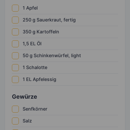
1
Apfel
250
g
Sauerkraut, fertig
350
g
Kartoffeln
1,5
EL
Öl
50
g
Schinkenwürfel, light
1
Schalotte
1
EL
Apfelessig
Gewürze
Senfkörner
Salz