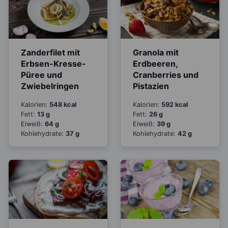
Zanderfilet mit
Granola mit
Erbsen-Kresse-
Erdbeeren,
Püree und
Cranberries und
Zwiebelringen
Pistazien
Kalorien:
548 kcal
Kalorien:
592 kcal
Fett:
13 g
Fett:
26 g
Eiweiß:
64 g
Eiweiß:
39 g
Kohlehydrate:
37 g
Kohlehydrate:
42 g