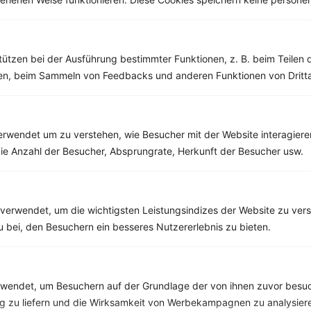
Kohlehydrate:
16 g
Asia-Nudelpfanne
Ananas-
tützen bei der Ausführung bestimmter Funktionen, z. B. beim Teilen 
mit Putenfleisch
Kokosquark mit
men, beim Sammeln von Feedbacks und anderen Funktionen von Dritta
Nüssen
Kalorien:
398 kcal
Fett:
6 g
Kalorien:
385 kcal
Eiweiß:
30 g
Fett:
11 g
rwendet um zu verstehen, wie Besucher mit der Website interagiere
Kohlehydrate:
49 g
Eiweiß:
27 g
ie Anzahl der Besucher, Absprungrate, Herkunft der Besucher usw.
Kohlehydrate:
40 g
Lachscarpaccio
Thunfisch-
verwendet, um die wichtigsten Leistungsindizes der Website zu ver
mit Eiweißbrot
Nudelsalat mit
zu bei, den Besuchern ein besseres Nutzererlebnis zu bieten.
und Paprikaquark
Rucola und
Kirschtomaten
Kalorien:
494 kcal
Fett:
22 g
Kalorien:
329 kcal
endet, um Besuchern auf der Grundlage der von ihnen zuvor besuc
Eiweiß:
53 g
Fett:
7 g
 zu liefern und die Wirksamkeit von Werbekampagnen zu analysier
Kohlehydrate:
14 g
Eiweiß:
25 g