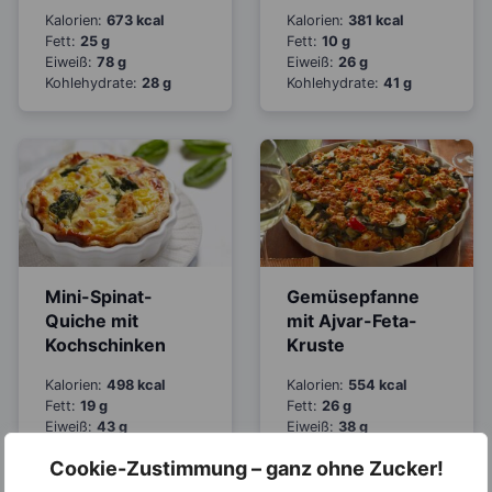
Kalorien:
673 kcal
Kalorien:
381 kcal
Fett:
25 g
Fett:
10 g
Eiweiß:
78 g
Eiweiß:
26 g
Kohlehydrate:
28 g
Kohlehydrate:
41 g
Mini-Spinat-
Gemüsepfanne
Quiche mit
mit Ajvar-Feta-
Kochschinken
Kruste
Kalorien:
498 kcal
Kalorien:
554 kcal
Fett:
19 g
Fett:
26 g
Eiweiß:
43 g
Eiweiß:
38 g
Kohlehydrate:
34 g
Kohlehydrate:
29 g
Cookie-Zustimmung – ganz ohne Zucker!