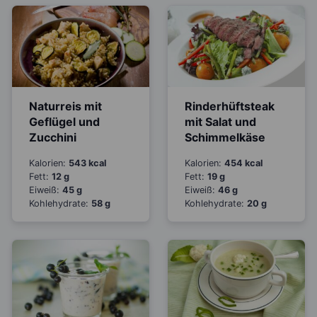
Naturreis mit
Rinderhüftsteak
Geflügel und
mit Salat und
Zucchini
Schimmelkäse
Kalorien:
543 kcal
Kalorien:
454 kcal
Fett:
12 g
Fett:
19 g
Eiweiß:
45 g
Eiweiß:
46 g
Kohlehydrate:
58 g
Kohlehydrate:
20 g