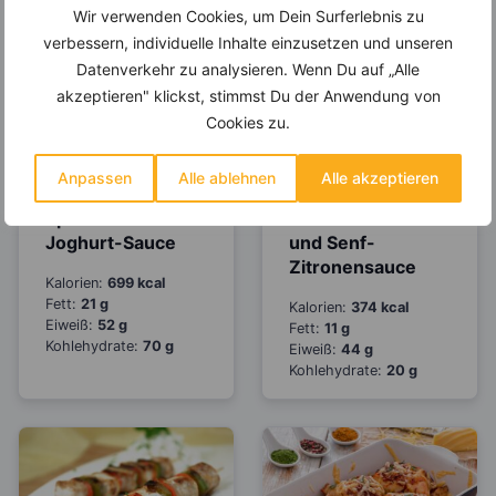
Wir verwenden Cookies, um Dein Surferlebnis zu
verbessern, individuelle Inhalte einzusetzen und unseren
Datenverkehr zu analysieren. Wenn Du auf „Alle
akzeptieren" klickst, stimmst Du der Anwendung von
Cookies zu.
Zander-Filet mit
Möhren-
Anpassen
Alle ablehnen
Alle akzeptieren
Graupen und
Gemüsenudeln
Spinat dazu
mit Zanderfilet
Joghurt-Sauce
und Senf-
Zitronensauce
Kalorien:
699 kcal
Fett:
21 g
Kalorien:
374 kcal
Eiweiß:
52 g
Fett:
11 g
Kohlehydrate:
70 g
Eiweiß:
44 g
Kohlehydrate:
20 g