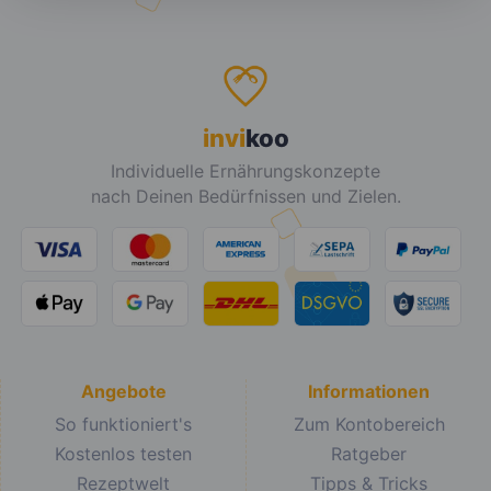
Fett:
6 g
Kalorien:
580 kcal
Eiweiß:
28 g
Fett:
15 g
Kohlehydrate:
15 g
Eiweiß:
78 g
Kohlehydrate:
28 g
Chiasamenpuddin
Körnerbrötchen
g mit
mit Kochschinken,
Heidelbeeren und
Radieschen und
Banane
Sprossen
Kalorien:
553 kcal
Kalorien:
618 kcal
Fett:
17 g
Fett:
14 g
Eiweiß:
39 g
Eiweiß:
53 g
Kohlehydrate:
48 g
Kohlehydrate:
60 g
One-Pot-Pasta
Schweinefleisch
mit Hackfleisch,
mit Auberginen,
Champignons und
Möhren, Tomaten
Paprika
und Paprika