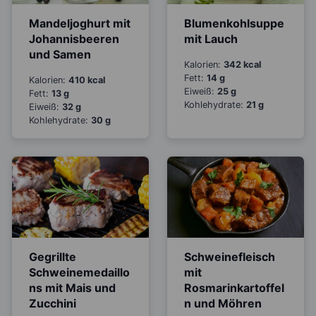
Mandeljoghurt mit
Blumenkohlsuppe
Johannisbeeren
mit Lauch
und Samen
Kalorien:
342 kcal
Fett:
14 g
Kalorien:
410 kcal
Eiweiß:
25 g
Fett:
13 g
Kohlehydrate:
21 g
Eiweiß:
32 g
Kohlehydrate:
30 g
Gegrillte
Schweinefleisch
Schweinemedaillo
mit
ns mit Mais und
Rosmarinkartoffel
Zucchini
n und Möhren