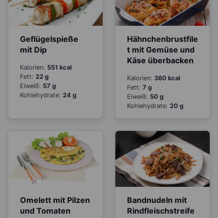
Geflügelspieße
Hähnchenbrustfile
mit Dip
t mit Gemüse und
Käse überbacken
Kalorien:
551 kcal
Fett:
22 g
Kalorien:
360 kcal
Eiweiß:
57 g
Fett:
7 g
Kohlehydrate:
24 g
Eiweiß:
50 g
Kohlehydrate:
20 g
Omelett mit Pilzen
Bandnudeln mit
und Tomaten
Rindfleischstreife