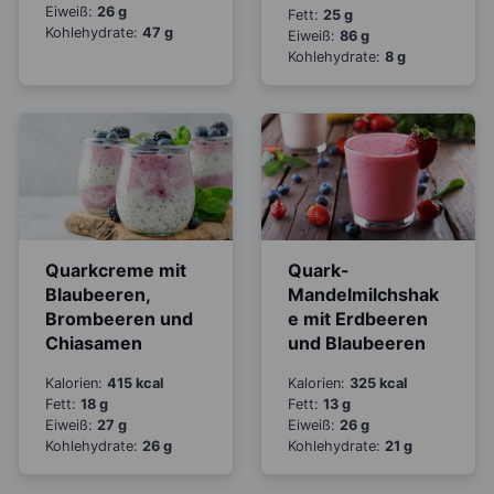
Eiweiß:
26 g
Fett:
25 g
Kohlehydrate:
47 g
Eiweiß:
86 g
Kohlehydrate:
8 g
Quarkcreme mit
Quark-
Blaubeeren,
Mandelmilchshak
Brombeeren und
e mit Erdbeeren
Chiasamen
und Blaubeeren
Kalorien:
415 kcal
Kalorien:
325 kcal
Fett:
18 g
Fett:
13 g
Eiweiß:
27 g
Eiweiß:
26 g
Kohlehydrate:
26 g
Kohlehydrate:
21 g