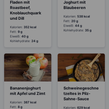
Fladen mit
Joghurt mit
Roastbeef,
Blaubeeren
Knoblauchquark
Kalorien:
538 kcal
und Dill
Fett:
20 g
Eiweiß:
44 g
Kalorien:
352 kcal
Kohlehydrate:
35 g
Fett:
9 g
Eiweiß:
40 g
Kohlehydrate:
24 g
Bananenjoghurt
Schweinegeschne
mit Apfel und Zimt
tzeltes in Pilz-
Sahne-Sauce
Kalorien:
387 kcal
Fett:
8 g
Kalorien:
629 kcal