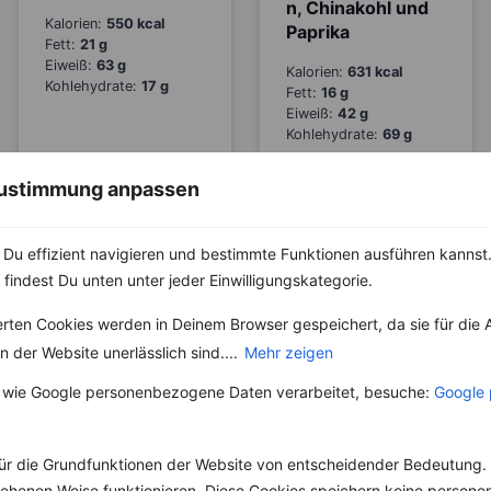
n, Chinakohl und
Kalorien:
550 kcal
Paprika
Fett:
21 g
Eiweiß:
63 g
Kalorien:
631 kcal
Kohlehydrate:
17 g
Fett:
16 g
Eiweiß:
42 g
Kohlehydrate:
69 g
 Zustimmung anpassen
Hackfleischeintop
f mit Bohnen,
Du effizient navigieren und bestimmte Funktionen ausführen kannst. 
Möhren, Mais und
 findest Du unten unter jeder Einwilligungskategorie.
Paprika
erten Cookies werden in Deinem Browser gespeichert, da sie für die 
Kalorien:
352 kcal
Möhren-Zoodles
 der Website unerlässlich sind....
Mehr zeigen
Fett:
12 g
mit Huhn und
Eiweiß:
34 g
 wie Google personenbezogene Daten verarbeitet, besuche:
Google 
Erdnusssauce
Kohlehydrate:
20 g
Kalorien:
635 kcal
Fett:
25 g
ür die Grundfunktionen der Website von entscheidender Bedeutung. 
Eiweiß:
79 g
esehenen Weise funktionieren. Diese Cookies speichern keine perso