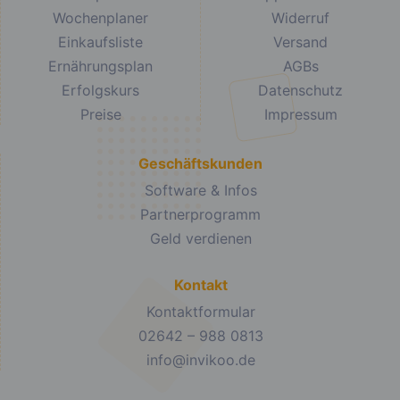
Kalorien:
397 kcal
Kalorien:
534 kcal
Fett:
11 g
Fett:
9 g
Eiweiß:
29 g
Eiweiß:
69 g
Kohlehydrate:
38 g
Kohlehydrate:
33 g
Gedünstetes
Auflauf mit
Schweinefleisch
Hähnchen,
mit Paprika, Mais,
Zucchini und
Möhren und
Paprika
Zwiebeln
Kalorien:
391 kcal
Fett:
20 g
Kalorien:
346 kcal
Eiweiß:
39 g
Fett:
3 g
Kohlehydrate:
9 g
Eiweiß:
48 g
Kohlehydrate:
23 g
Omelett mit Pilzen
Mandelmilchshak