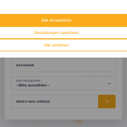
Kohlehydrate:
37 g
Alle akzeptieren
Schinkencarpacci
Auberginenquiche
o mit
mit Paprika und
Einstellungen speichern
Champignons und
Käse
Knoblauchquarkbr
Alle ablehnen
Kalorien:
465 kcal
ot
Fett:
9 g
Eiweiß:
33 g
Kalorien:
558 kcal
Kohlehydrate:
54 g
Fett:
10 g
Eiweiß:
62 g
Kohlehydrate:
47 g
Fleischeintopf mit
Gegrillte
Kürbis, Möhren
Schweinemedaillo
und Paprika
ns mit Mais und
Zucchini
Kalorien:
244 kcal