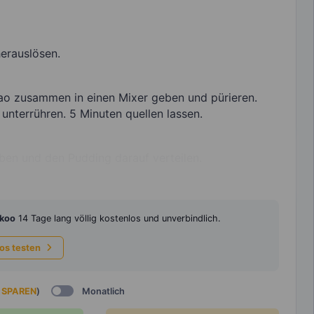
herauslösen.
o zusammen in einen Mixer geben und pürieren.
unterrühren. 5 Minuten quellen lassen.
ben und den Pudding darauf verteilen.
koo
14 Tage lang völlig kostenlos und unverbindlich.
los testen
 SPAREN
)
Monatlich