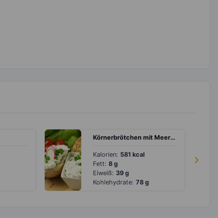
Körnerbrötchen mit Meerrettichquark
Kalorien:
581 kcal
›
Fett:
8 g
Eiweiß:
39 g
Kohlehydrate:
78 g