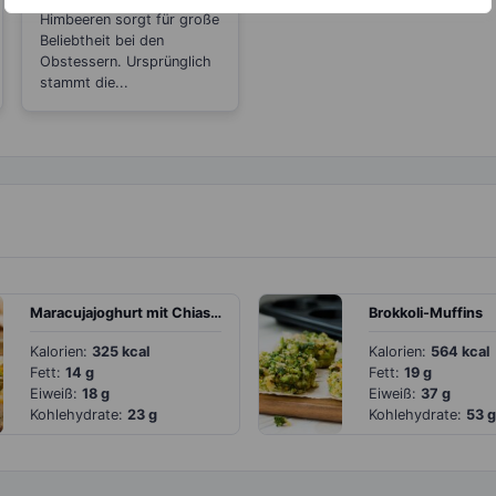
Himbeeren sorgt für große
Beliebtheit bei den
Obstessern. Ursprünglich
stammt die...
Maracujajoghurt mit Chiasamen
Brokkoli-Muffins
Kalorien:
325 kcal
Kalorien:
564 kcal
Fett:
14 g
Fett:
19 g
Eiweiß:
18 g
Eiweiß:
37 g
Kohlehydrate:
23 g
Kohlehydrate:
53 g