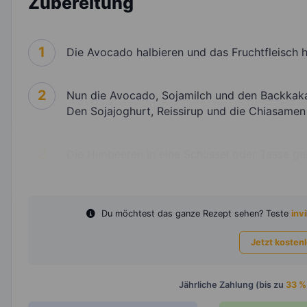
Zubereitung
1
Die Avocado halbieren und das Fruchtfleisch 
2
Nun die Avocado, Sojamilch und den Backkaka
Den Sojajoghurt, Reissirup und die Chiasamen 
3
Die Himbeeren in eine Schüssel oder Tasse ge
Du möchtest das ganze Rezept sehen? Teste
invi
Jetzt kosten
Jährliche Zahlung (bis zu
33 %