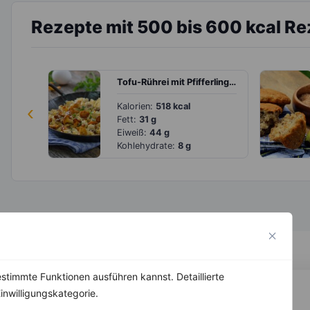
Rezepte mit 500 bis 600 kcal R
Tofu-Rührei mit Pfifferlingen
‹
Kalorien:
518 kcal
Fett:
31 g
Eiweiß:
44 g
Kohlehydrate:
8 g
stimmte Funktionen ausführen kannst. Detaillierte
inwilligungskategorie.