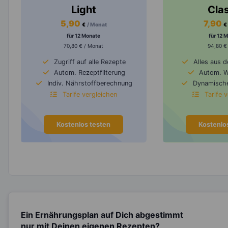
Light
Cla
5,90
7,90
€
/ Monat
€
für 12 Monate
für 12 
70,80 € / Monat
94,80 €
Zugriff auf alle Rezepte
Alles aus 
Autom. Rezeptfilterung
Autom. 
Indiv. Nährstoffberechnung
Dynamische
Tarife vergleichen
Tarife 
Kostenlos testen
Kostenlo
Ein Ernährungsplan auf Dich abgestimmt
nur mit Deinen eigenen Rezepten?