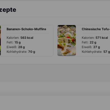
ezepte
Bananen-Schoko-Muffins
Kalorien:
563 kcal
Kalorien:
571 kcal
Fett:
15 g
Fett:
22 g
Eiweiß:
28 g
Eiweiß:
27 g
Kohlehydrate:
70 g
Kohlehydrate:
57 g