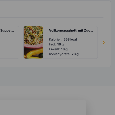
Chinesische Tofu-Suppe mit Gemüse
Vollkornspaghetti mit Zucchini- und Möhrenstreifen
Kalorien:
558 kcal
›
Fett:
16 g
Eiweiß:
18 g
Kohlehydrate:
73 g