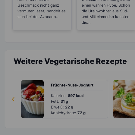
Gemüsesorten?
Geschmack nicht ganz
einen wahren Hype. Schon
vermuten lässt, handelt es
die Ureinwohner aus Süd-
sich bei der Avocado...
und Mittelamerika kannten
die...
Weitere Vegetarische Rezepte
Früchte-Nuss-Joghurt
‹
Kalorien:
697 kcal
Fett:
31 g
Eiweiß:
22 g
Kohlehydrate:
72 g