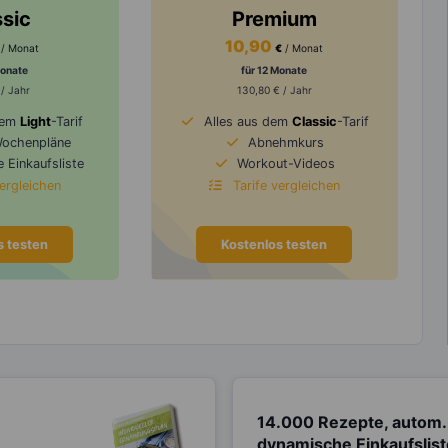
ssic
Premium
10,90
/ Monat
€
/ Monat
Monate
für 12 Monate
 / Jahr
130,80 € / Jahr
dem
Light
-Tarif
Alles aus dem
Classic
-Tarif
Wochenpläne
Abnehmkurs
 Einkaufsliste
Workout-Videos
vergleichen
Tarife vergleichen
s testen
Kostenlos testen
14.000 Rezepte, autom.
dynamische Einkaufslis