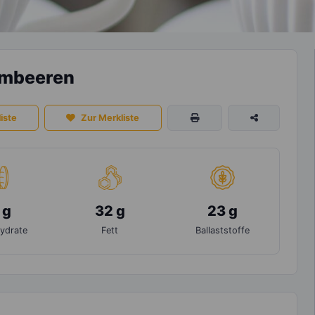
imbeeren
iste
Zur Merkliste
 g
32 g
23 g
ydrate
Fett
Ballaststoffe