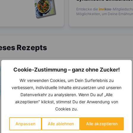
Entdecke die
invi
koo
-Mitgliedscha
Möglichkeiten, um Deine Ernährung
ieses Rezepts
Cookie-Zustimmung – ganz ohne Zucker!
Wir verwenden Cookies, um Dein Surferlebnis zu
verbessern, individuelle Inhalte einzusetzen und unseren
Datenverkehr zu analysieren. Wenn Du auf „Alle
akzeptieren" klickst, stimmst Du der Anwendung von
Cookies zu.
LEBENSMITTEL
Eignen sich
Anpassen
Alle ablehnen
Alle akzeptieren
Himbeeren gut zum
Abnehmen?
Das süßliche Aroma von