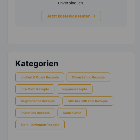
unverbindlich.
Jetzt kostenlos testen
Kategorien
Joghurt & Quark Rezepte
Clean Eating Rezepte
Low Carb Rezepte
Vegane Rezepte
Vegetarische Rezepte
500 bis 600 kcal Rezepte
Frühstück Rezepte
Kalte Küche
5 bis 10 Minuten Rezepte