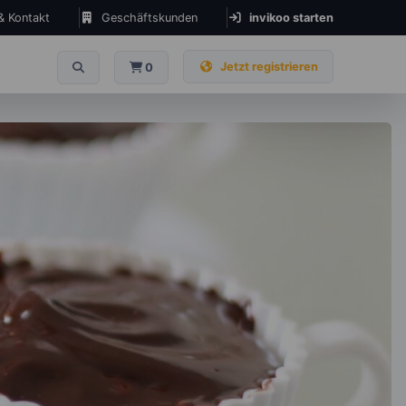
 & Kontakt
Geschäftskunden
invikoo starten
Jetzt registrieren
0