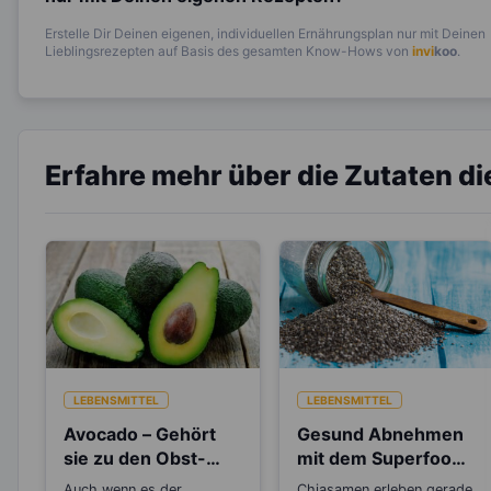
Erstelle Dir Deinen eigenen, individuellen Ernährungsplan nur mit Deinen
Lieblingsrezepten auf Basis des gesamten Know-Hows von
invi
koo
.
Erfahre mehr über die Zutaten d
LEBENSMITTEL
LEBENSMITTEL
Avocado – Gehört
Gesund Abnehmen
sie zu den Obst-
mit dem Superfood
oder
Chiasamen
Auch wenn es der
Chiasamen erleben gerade