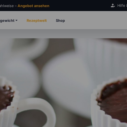
Hilfe
Zahlweise –
Angebot ansehen
gewicht
Rezeptwelt
Shop