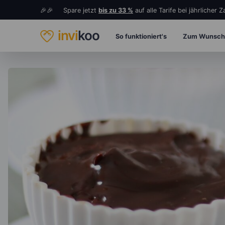
🎉🎉 Spare jetzt
bis zu 33 %
auf alle Tarife bei jährlicher 
invi
koo
So funktioniert's
Zum Wunsch