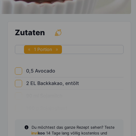
Zutaten
1 Portion
0,5
Avocado
2
EL
Backkakao, entölt
90
ml
Sojamilch
160
g
Sojajoghurt
Du möchtest das ganze Rezept sehen? Teste
invi
koo
14 Tage lang völlig kostenlos und