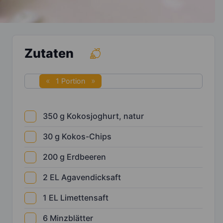
Zutaten
1 Portion
350
g
Kokosjoghurt, natur
30
g
Kokos-Chips
200
g
Erdbeeren
2
EL
Agavendicksaft
1
EL
Limettensaft
6
Minzblätter