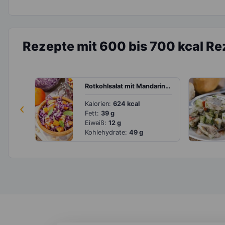
Rezepte mit 600 bis 700 kcal Re
Rotkohlsalat mit Mandarinen und Pinienkernen
‹
Kalorien:
624 kcal
Fett:
39 g
Eiweiß:
12 g
Kohlehydrate:
49 g