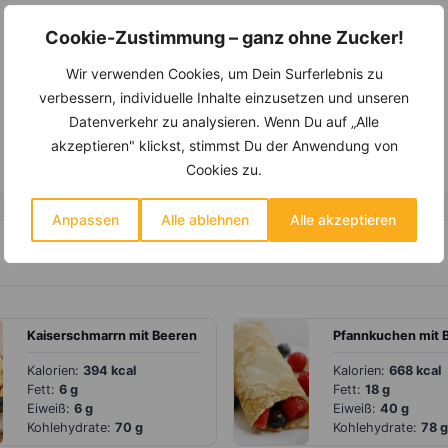
Cookie-Zustimmung – ganz ohne Zucker!
Wir verwenden Cookies, um Dein Surferlebnis zu
verbessern, individuelle Inhalte einzusetzen und unseren
Datenverkehr zu analysieren. Wenn Du auf „Alle
akzeptieren" klickst, stimmst Du der Anwendung von
Cookies zu.
Anpassen
Alle ablehnen
Alle akzeptieren
Kaiserschmarrn mit Beeren
Kalorien:
394 kcal
Kalorien:
668 kcal
Fett:
6 g
Fett:
18 g
Eiweiß:
6 g
Eiweiß:
40 g
Kohlehydrate:
70 g
Kohlehydrate:
78 g