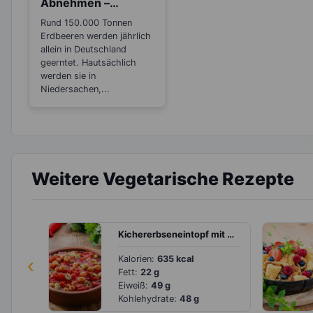
Abnehmen –
Wusstest du, das
Rund 150.000 Tonnen
sie botanisch
Erdbeeren werden jährlich
gesehen Nüsse
allein in Deutschland
sind?
geerntet. Hautsächlich
werden sie in
Niedersachen,...
Weitere Vegetarische Rezepte
Kichererbseneintopf mit Sojahack, Tomaten und Chili
‹
Kalorien:
635 kcal
Fett:
22 g
Eiweiß:
49 g
Kohlehydrate:
48 g