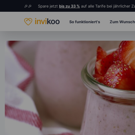
🎉🎉 Spare jetzt
bis zu 33 %
auf alle Tarife bei jährlicher 
invi
koo
So funktioniert's
Zum Wunsch