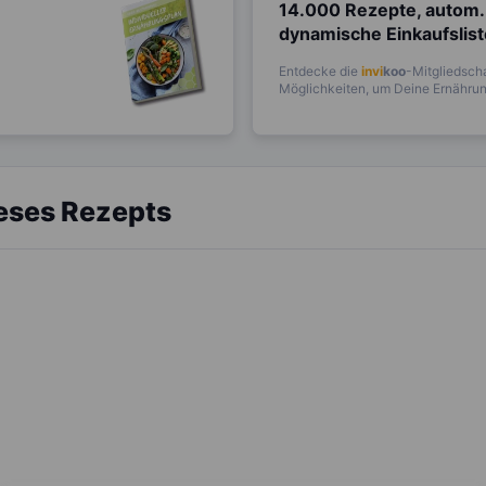
14.000 Rezepte, autom.
dynamische Einkaufslis
Entdecke die
invi
koo
-Mitgliedscha
Möglichkeiten, um Deine Ernährung
ieses Rezepts