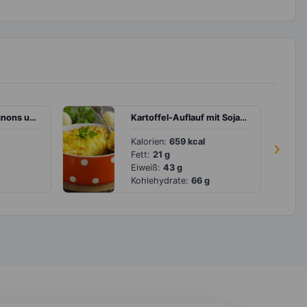
Pasta mit Champignons und Tomaten in Sahne-Sauce
Kartoffel-Auflauf mit Soja-Hackfleisch, Erbsen und Möhren
Kalorien:
659 kcal
›
Fett:
21 g
Eiweiß:
43 g
Kohlehydrate:
66 g