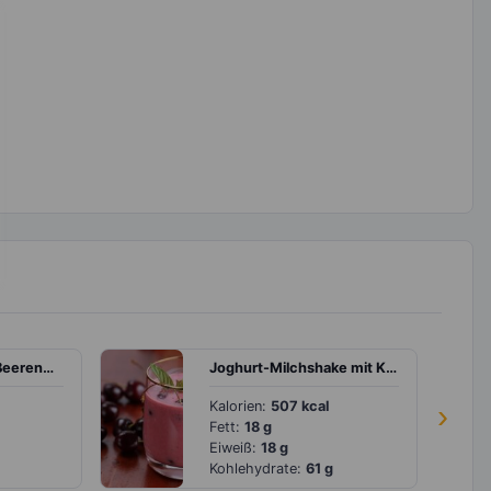
Pfannkuchen mit Beerenmix und Quarkcreme
Joghurt-Milchshake mit Kirschen
Kalorien:
507 kcal
›
Fett:
18 g
Eiweiß:
18 g
Kohlehydrate:
61 g