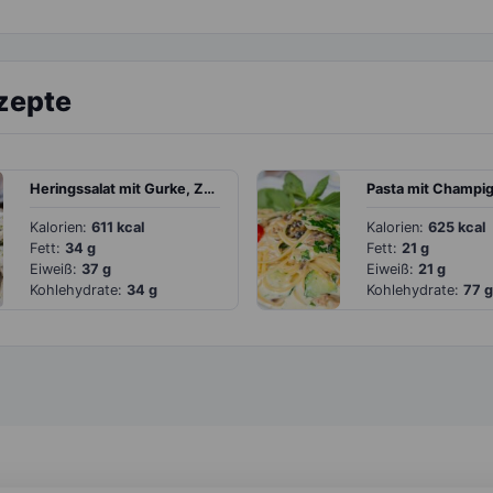
zepte
Heringssalat mit Gurke, Zwiebel, Tomate und Gewürzgurke
Kalorien:
611 kcal
Kalorien:
625 kcal
Fett:
34 g
Fett:
21 g
Eiweiß:
37 g
Eiweiß:
21 g
Kohlehydrate:
34 g
Kohlehydrate:
77 g