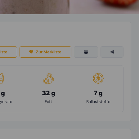
iste
Zur Merkliste
 g
32 g
7 g
ydrate
Fett
Ballaststoffe