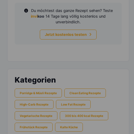
Du möchtest das ganze Rezept sehen? Teste
invi
koo
14 Tage lang völlig kostenlos und
unverbindlich.
Jetzt kostenlos testen
Kategorien
Porridge & Müsli Rezepte
Clean Eating Rezepte
High-Carb Rezepte
Low Fat Rezepte
Vegetarische Rezepte
300 bis 400 kcal Rezepte
Frühstück Rezepte
Kalte Küche