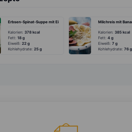
Erbsen-Spinat-Suppe mit Ei
Kalorien:
378 kcal
Kalorien:
385 kcal
Fett:
18 g
Fett:
4 g
Eiweiß:
22 g
Eiweiß:
7 g
Kohlehydrate:
25 g
Kohlehydrate:
76 g