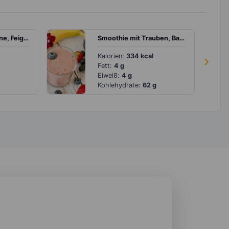
Milchreis mit Banane, Feige und Chiasamen
Smoothie mit Trauben, Banane und Beeren
Kalorien:
334 kcal
›
Fett:
4 g
Eiweiß:
4 g
Kohlehydrate:
62 g