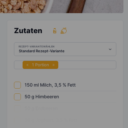
Zutaten
REZEPT-VARIANTE WÄHLEN
1 Portion
150
ml
Milch, 3,5 % Fett
50
g
Himbeeren
50
g
Erdbeeren
50
g
Joghurt, 3,5 % Fett