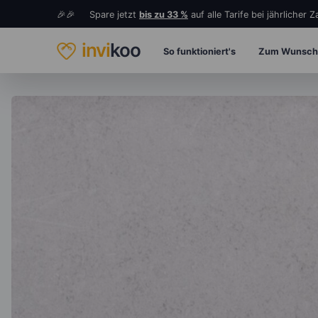
🎉🎉 Spare jetzt
bis zu 33 %
auf alle Tarife bei jährlicher 
invi
koo
So funktioniert's
Zum Wunsch