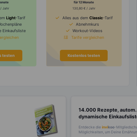
Monate
für 12 Monate
 / Jahr
130,80 € / Jahr
dem
Light
-Tarif
Alles aus dem
Classic
-Tarif
Wochenpläne
Abnehmkurs
 Einkaufsliste
Workout-Videos
vergleichen
Tarife vergleichen
s testen
Kostenlos testen
14.000 Rezepte, autom.
dynamische Einkaufslis
Entdecke die
invi
koo
-Mitgliedscha
Möglichkeiten, um Deine Ernährung