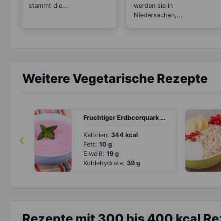
stammt die...
werden sie in
Niedersachen,...
Weitere Vegetarische Rezepte
Fruchtiger Erdbeerquark mit Buchweizenflocken
‹
Kalorien:
344 kcal
Fett:
10 g
Eiweiß:
19 g
Kohlehydrate:
39 g
Rezepte mit 300 bis 400 kcal R