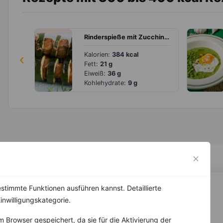
Rinderspieße mit Zucchini und grünem Salat
‹
Kalorien:
384 kcal
Fett:
21 g
Eiweiß:
36 g
Kohlehydrate:
9 g
stimmte Funktionen ausführen kannst. Detaillierte
inwilligungskategorie.
 Browser gespeichert, da sie für die Aktivierung der