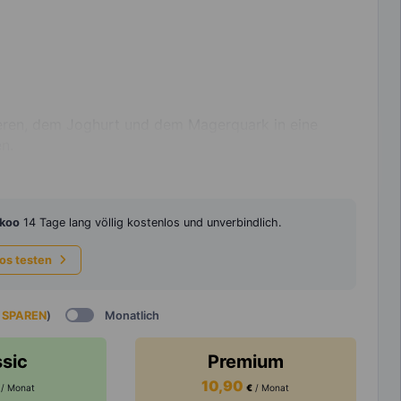
eeren, dem Joghurt und dem Magerquark in eine
n.
koo
14 Tage lang völlig kostenlos und unverbindlich.
los testen
 SPAREN
)
Monatlich
ssic
Premium
10,90
/ Monat
€
/ Monat