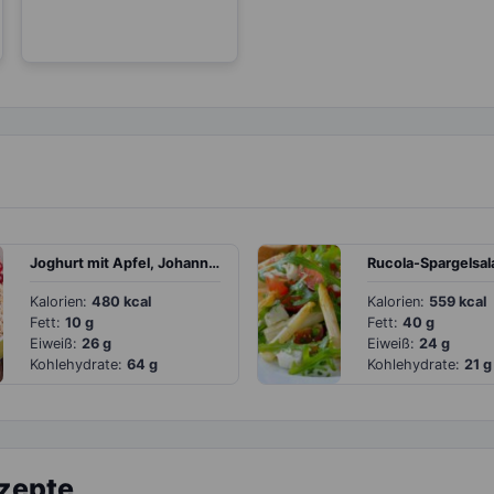
Joghurt mit Apfel, Johannisbeeren und Haferflocken
Kalorien:
480 kcal
Kalorien:
559 kcal
Fett:
10 g
Fett:
40 g
Eiweiß:
26 g
Eiweiß:
24 g
Kohlehydrate:
64 g
Kohlehydrate:
21 g
ezepte