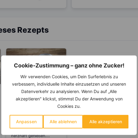
ieses Rezepts
Cookie-Zustimmung – ganz ohne Zucker!
Wir verwenden Cookies, um Dein Surferlebnis zu
verbessern, individuelle Inhalte einzusetzen und unseren
Datenverkehr zu analysieren. Wenn Du auf „Alle
LEBENSMITTEL
akzeptieren" klickst, stimmst Du der Anwendung von
Worauf Du beim
Cookies zu.
Kauf von Joghurt
achten solltest
Joghurts sind nicht nur bei
Anpassen
Alle ablehnen
Alle akzeptieren
Kindern beliebt, man kann
ihn süß oder auch
herzhaft genießen....