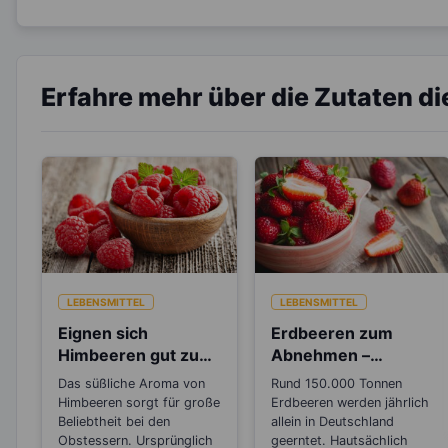
Erfahre mehr über die Zutaten d
LEBENSMITTEL
LEBENSMITTEL
Eignen sich
Erdbeeren zum
Himbeeren gut zum
Abnehmen –
Abnehmen?
Wusstest du, das
Das süßliche Aroma von
Rund 150.000 Tonnen
sie botanisch
Himbeeren sorgt für große
Erdbeeren werden jährlich
gesehen Nüsse
Beliebtheit bei den
allein in Deutschland
Obstessern. Ursprünglich
sind?
geerntet. Hautsächlich