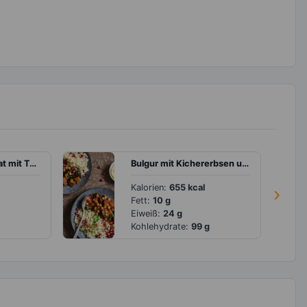
Rucola-Spargelsalat mit Tomaten und Feta
Bulgur mit Kichererbsen und Aubergine
Kalorien:
655 kcal
›
Fett:
10 g
Eiweiß:
24 g
Kohlehydrate:
99 g