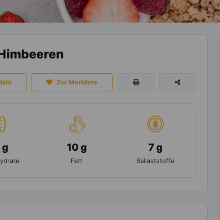
 Himbeeren
iste
Zur Merkliste
 g
10 g
7 g
ydrate
Fett
Ballaststoffe