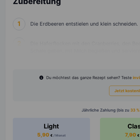
Zubereitung
1
Die Erdbeeren entstielen und klein schneiden.
2
Die Haferflocken mit den Cranberries, den B
Schale geben, mit Milch begießen und serviere
Du möchtest das ganze Rezept sehen? Teste
invi
Jetzt kosten
Jährliche Zahlung (bis zu
33 %
Light
Cla
5,90
7,90
€
/ Monat
€