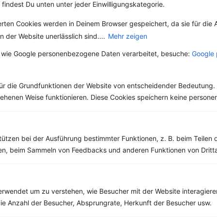
 findest Du unten unter jeder Einwilligungskategorie.
Quinoa-Brokkoli-Salat mit Mozzarella und Grapefruit-Dressing
erten Cookies werden in Deinem Browser gespeichert, da sie für die 
‹
Kalorien:
390 kcal
›
 der Website unerlässlich sind....
Mehr zeigen
Fett:
10 g
 wie Google personenbezogene Daten verarbeitet, besuche:
Google 
Eiweiß:
20 g
Kohlehydrate:
47 g
ür die Grundfunktionen der Website von entscheidender Bedeutung. 
esehenen Weise funktionieren. Diese Cookies speichern keine perso
Rezepte mit 300 bis 400 kcal
Rezepte
tützen bei der Ausführung bestimmter Funktionen, z. B. beim Teilen 
men, beim Sammeln von Feedbacks und anderen Funktionen von Dritta
Linseneintopf mit Tofu
‹
Kalorien:
359 kcal
›
rwendet um zu verstehen, wie Besucher mit der Website interagiere
Fett:
17 g
Eiweiß:
20 g
ie Anzahl der Besucher, Absprungrate, Herkunft der Besucher usw.
Kohlehydrate:
25 g