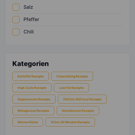
Salz
Pfeffer
Chili
Kategorien
Kartoffel Rezepte
Clean Eating Rezepte
High-Carb Rezepte
Low Fat Rezepte
Vegetarische Rezepte
300 bis 400 kcal Rezepte
Mittagessen Rezepte
Abendessen Rezepte
Warme Küche
10 bis 20 Minuten Rezepte