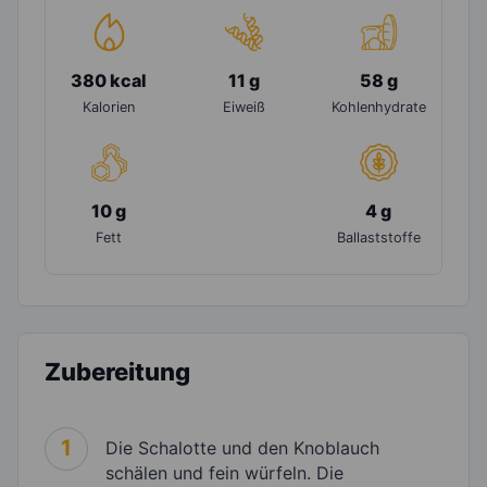
380 kcal
11 g
58 g
Kalorien
Eiweiß
Kohlenhydrate
10 g
4 g
Fett
Ballaststoffe
Zubereitung
1
Die Schalotte und den Knoblauch
schälen und fein würfeln. Die