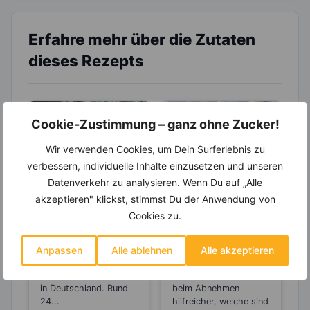
Erfahre mehr über die Zutaten
dieses Rezepts
Cookie-Zustimmung – ganz ohne Zucker!
Wir verwenden Cookies, um Dein Surferlebnis zu
verbessern, individuelle Inhalte einzusetzen und unseren
Datenverkehr zu analysieren. Wenn Du auf „Alle
LEBENSMITTEL
LEBENSMITTEL
akzeptieren" klickst, stimmst Du der Anwendung von
Tomaten- Mehr
Kennst Du die
Cookies zu.
des Anti-Aging-
Unterschiede
Stoffs Lycopin
zwischen Sahne,
Tomaten belegen den
Welches Milchprodukt
Anpassen
Alle ablehnen
Alle akzeptieren
durchs
Saurer Sahne,
1. Platz unter den Top
eignet sich für welches
Einkochen?
Creme Fraiche,
10 der Gemüsesorten
Rezept, welches ist
in Deutschland. Rund
Schmand und
beim Abnehmen
24...
hilfreicher, welche sind
Co?