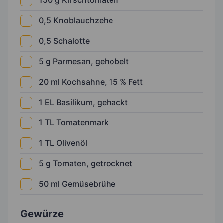
150
g
Kirschtomaten
0,5
Knoblauchzehe
0,5
Schalotte
5
g
Parmesan, gehobelt
20
ml
Kochsahne, 15 % Fett
1
EL
Basilikum, gehackt
1
TL
Tomatenmark
1
TL
Olivenöl
5
g
Tomaten, getrocknet
50
ml
Gemüsebrühe
Gewürze