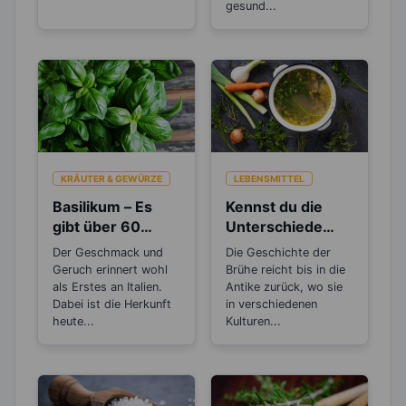
gesund...
KRÄUTER & GEWÜRZE
LEBENSMITTEL
Basilikum – Es
Kennst du die
gibt über 60
Unterschiede
verschiedene
zwischen Brühe,
Der Geschmack und
Die Geschichte der
Arten
Fond und
Geruch erinnert wohl
Brühe reicht bis in die
Bouillon?
als Erstes an Italien.
Antike zurück, wo sie
Dabei ist die Herkunft
in verschiedenen
heute...
Kulturen...