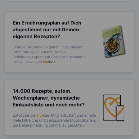
Ein Ernährungsplan auf Dich
abgestimmt
nur mit Deinen
eigenen Rezepten?
Erstelle Dir Deinen eigenen, individuellen
Ernährungsplan nur mit Deinen
Lieblingsrezepten auf Basis des gesamten
Know-Hows von
invi
koo
.
14.000 Rezepte, autom.
Wochenplaner,
dynamische
Einkaufsliste und noch mehr?
Entdecke die
invi
koo
-Mitgliedschaft und erhalte
viele hilfreiche und zeitsparende Möglichkeiten,
um Deine Ernährung optimal zu gestalten.