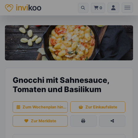
invi
koo
0
Gnocchi mit Sahnesauce,
Tomaten und Basilikum
Zum Wochenplan hinzufügen
Zur Einkaufsliste
Zur Merkliste