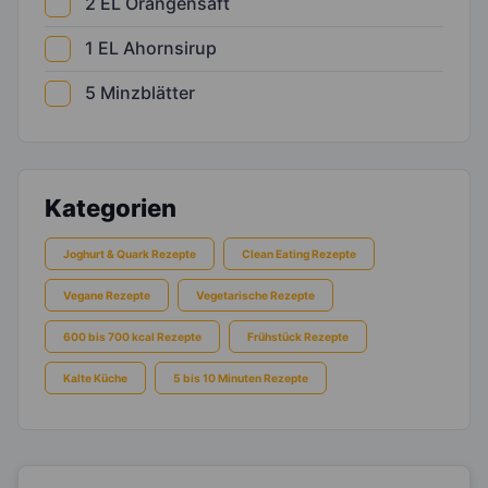
2
EL
Orangensaft
1
EL
Ahornsirup
5
Minzblätter
Kategorien
Joghurt & Quark Rezepte
Clean Eating Rezepte
Vegane Rezepte
Vegetarische Rezepte
600 bis 700 kcal Rezepte
Frühstück Rezepte
Kalte Küche
5 bis 10 Minuten Rezepte