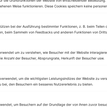
ür die Grundfunktionen der Website von entscheidender Bedeutung. 
10 %
Gutschein für unseren Shop
esehenen Weise funktionieren. Diese Cookies speichern keine perso
Tipps & Tricks
Aktionen & Rabatte
Rezept-Empfehlungen
Viele Insights
tützen bei der Ausführung bestimmter Funktionen, z. B. beim Teilen 
Werde Teil von
invi
koo
.
men, beim Sammeln von Feedbacks und anderen Funktionen von Dritta
Alle Felder, bis auf Deine E-Mail Adresse, sind
optional
.
rwendet um zu verstehen, wie Besucher mit der Website interagiere
VORNAME
ie Anzahl der Besucher, Absprungrate, Herkunft der Besucher usw.
NACHNAME
verwendet, um die wichtigsten Leistungsindizes der Website zu ver
DEIN TAGESBEDARF
zu bei, den Besuchern ein besseres Nutzererlebnis zu bieten.
DEINE E-MAIL ADRESSE
endet, um Besuchern auf der Grundlage der von ihnen zuvor besuc