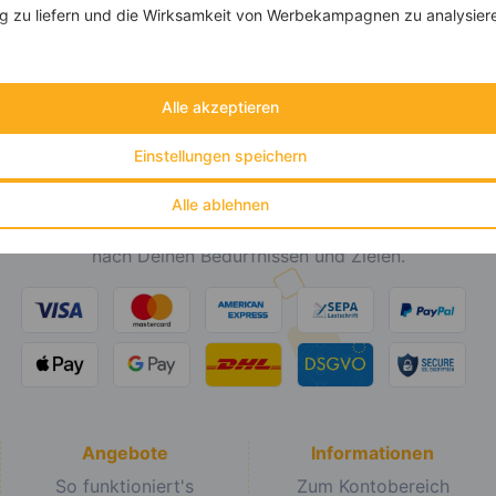
 zu liefern und die Wirksamkeit von Werbekampagnen zu analysier
Alle akzeptieren
Einstellungen speichern
invi
koo
Alle ablehnen
Individuelle Ernährungskonzepte
nach Deinen Bedürfnissen und Zielen.
Angebote
Informationen
So funktioniert's
Zum Kontobereich