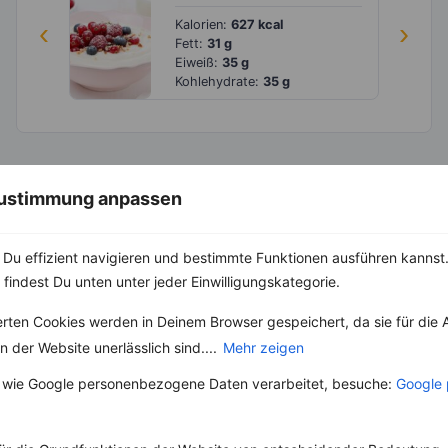
‹
Kalorien:
627 kcal
›
Fett:
31 g
Eiweiß:
35 g
Kohlehydrate:
35 g
 Zustimmung anpassen
Du effizient navigieren und bestimmte Funktionen ausführen kannst. 
 findest Du unten unter jeder Einwilligungskategorie.
erten Cookies werden in Deinem Browser gespeichert, da sie für die 
 der Website unerlässlich sind....
Mehr zeigen
 wie Google personenbezogene Daten verarbeitet, besuche:
Google 