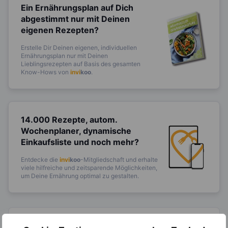
Ein Ernährungsplan auf Dich
abgestimmt
nur mit Deinen
eigenen Rezepten?
Erstelle Dir Deinen eigenen, individuellen
Ernährungsplan nur mit Deinen
Lieblingsrezepten auf Basis des gesamten
Know-Hows von
invi
koo
.
14.000 Rezepte, autom.
Wochenplaner,
dynamische
Einkaufsliste und noch mehr?
Entdecke die
invi
koo
-Mitgliedschaft und erhalte
viele hilfreiche und zeitsparende Möglichkeiten,
um Deine Ernährung optimal zu gestalten.
Erfahre mehr über die Zutaten