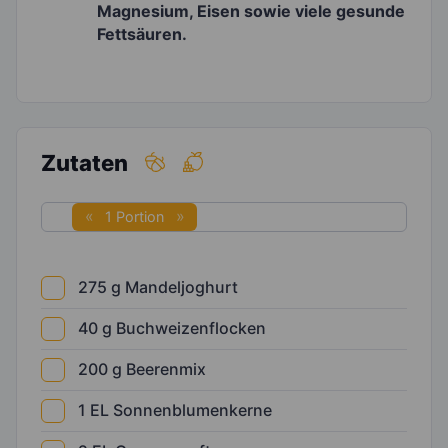
Magnesium, Eisen sowie viele gesunde
Fettsäuren.
Zutaten
1 Portion
275
g
Mandeljoghurt
40
g
Buchweizenflocken
200
g
Beerenmix
1
EL
Sonnenblumenkerne