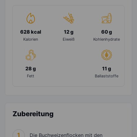
628 kcal
12 g
60 g
Kalorien
Eiweiß
Kohlenhydrate
28 g
11 g
Fett
Ballaststoffe
Zubereitung
1
Die Buchweizenflocken mit den