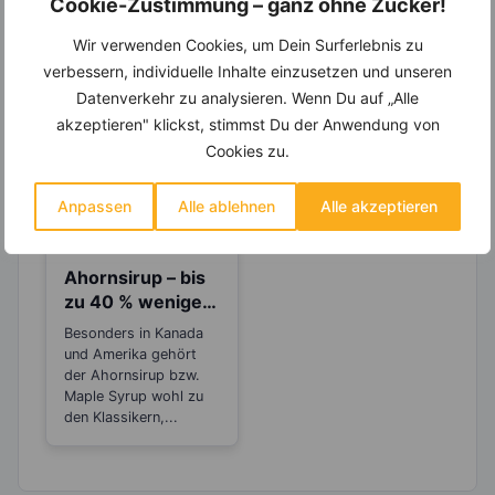
Cookie-Zustimmung – ganz ohne Zucker!
dieses Rezepts
Wir verwenden Cookies, um Dein Surferlebnis zu
verbessern, individuelle Inhalte einzusetzen und unseren
Datenverkehr zu analysieren. Wenn Du auf „Alle
akzeptieren" klickst, stimmst Du der Anwendung von
Cookies zu.
Anpassen
Alle ablehnen
Alle akzeptieren
LEBENSMITTEL
Ahornsirup – bis
zu 40 % weniger
Kalorien als
Besonders in Kanada
Zucker
und Amerika gehört
der Ahornsirup bzw.
Maple Syrup wohl zu
den Klassikern,...