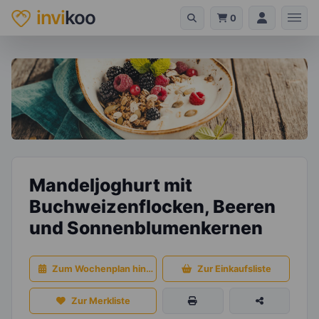
invi
koo
0
Mandeljoghurt mit
Buchweizenflocken, Beeren
und Sonnenblumenkernen
Zum Wochenplan hinzufügen
Zur Einkaufsliste
Zur Merkliste