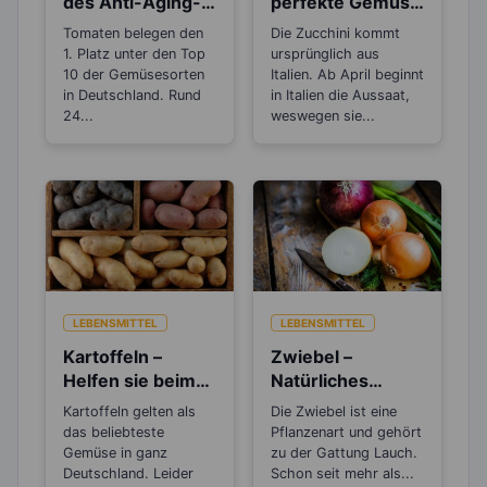
des Anti-Aging-
perfekte Gemüse
Stoffs Lycopin
zum Abnehmen
Tomaten belegen den
Die Zucchini kommt
durchs
1. Platz unter den Top
ursprünglich aus
Einkochen?
10 der Gemüsesorten
Italien. Ab April beginnt
in Deutschland. Rund
in Italien die Aussaat,
24...
weswegen sie...
LEBENSMITTEL
LEBENSMITTEL
Kartoffeln –
Zwiebel –
Helfen sie beim
Natürliches
Abnehmen oder
Antibiotikum und
Kartoffeln gelten als
Die Zwiebel ist eine
machen sie dick?
„Wunder“-
das beliebteste
Pflanzenart und gehört
Heilmittel
Gemüse in ganz
zu der Gattung Lauch.
Deutschland. Leider
Schon seit mehr als...