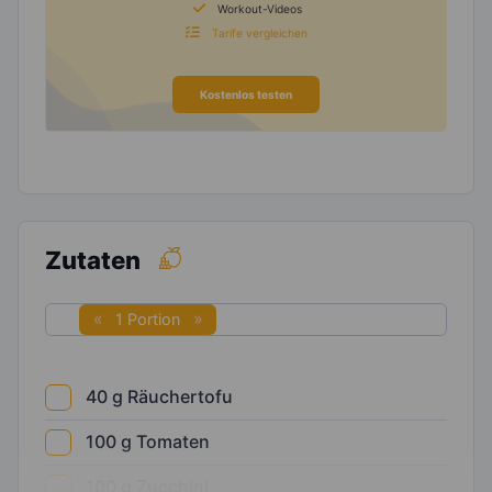
Workout-Videos
Tarife vergleichen
Kostenlos testen
Zutaten
1 Portion
40
g
Räuchertofu
100
g
Tomaten
100
g
Zucchini