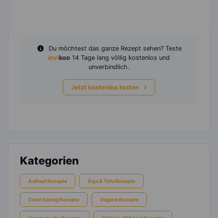
100
g
Kartoffeln
Du möchtest das ganze Rezept sehen? Teste
invi
koo
14 Tage lang völlig kostenlos und
unverbindlich.
Jetzt kostenlos testen
Kategorien
Auflauf Rezepte
Soja & Tofu Rezepte
Clean Eating Rezepte
Vegane Rezepte
Vegetarische Rezepte
300 bis 400 kcal Rezepte