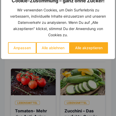
Cookie-Zustimmung – ganz ohne Zucker!
Einkaufsliste und noch mehr?
Wir verwenden Cookies, um Dein Surferlebnis zu
Entdecke die
invi
koo
-Mitgliedschaft und erhalte
viele hilfreiche und zeitsparende Möglichkeiten,
verbessern, individuelle Inhalte einzusetzen und unseren
um Deine Ernährung optimal zu gestalten.
Datenverkehr zu analysieren. Wenn Du auf „Alle
akzeptieren" klickst, stimmst Du der Anwendung von
Cookies zu.
Erfahre mehr über die Zutaten
Anpassen
Alle ablehnen
Alle akzeptieren
dieses Rezepts
LEBENSMITTEL
LEBENSMITTEL
Tomaten- Mehr
Zucchini – Das