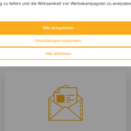
 zu liefern und die Wirksamkeit von Werbekampagnen zu analysier
‹
Kalorien:
399 kcal
›
Fett:
19 g
Eiweiß:
8 g
Kohlehydrate:
44 g
Alle akzeptieren
Einstellungen speichern
Alle ablehnen