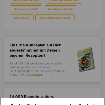
Mittagessen Rezepte
Abendessen Rezepte
Warme Küche
50 bis 60 Minuten Rezepte
Ein Ernährungsplan auf Dich
abgestimmt
nur mit Deinen
eigenen Rezepten?
Erstelle Dir Deinen eigenen, individuellen
Ernährungsplan nur mit Deinen
Lieblingsrezepten auf Basis des gesamten
Know-Hows von
invi
koo
.
14.000 Rezepte, autom.
Wochenplaner,
dynamische