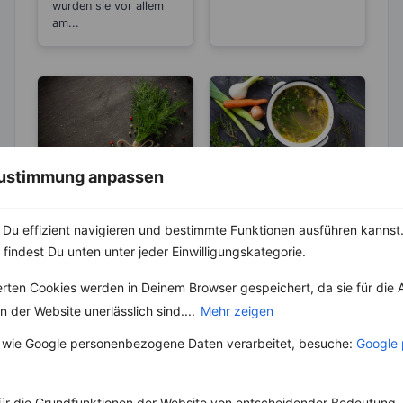
wurden sie vor allem
am...
 Zustimmung anpassen
KRÄUTER & GEWÜRZE
LEBENSMITTEL
Dill und seine
Kennst du die
Du effizient navigieren und bestimmte Funktionen ausführen kannst. 
„magische“
Unterschiede
 findest Du unten unter jeder Einwilligungskategorie.
Wirkung
zwischen Brühe,
Schon in der Antike
Die Geschichte der
Fond und
war der Dill sehr
Brühe reicht bis in die
erten Cookies werden in Deinem Browser gespeichert, da sie für die 
Bouillon?
beliebt und ihm wurde
Antike zurück, wo sie
 der Website unerlässlich sind....
Mehr zeigen
sogar eine magische...
in verschiedenen
Kulturen...
 wie Google personenbezogene Daten verarbeitet, besuche:
Google 
ür die Grundfunktionen der Website von entscheidender Bedeutung. 