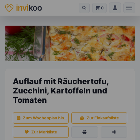
invi
koo
0
Auflauf mit Räuchertofu,
Zucchini, Kartoffeln und
Tomaten
Zum Wochenplan hinzufügen
Zur Einkaufsliste
Zur Merkliste