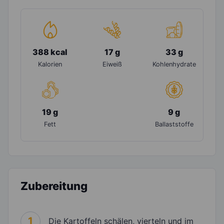
388 kcal
17 g
33 g
Kalorien
Eiweiß
Kohlenhydrate
19 g
9 g
Fett
Ballaststoffe
Zubereitung
1
Die Kartoffeln schälen, vierteln und im