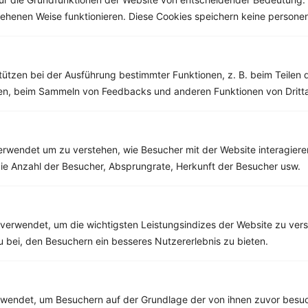
esehenen Weise funktionieren. Diese Cookies speichern keine perso
Weitere Vegetarische Rezepte
tützen bei der Ausführung bestimmter Funktionen, z. B. beim Teilen 
Dinkelflakes mit Erdbeeren und Joghurt
men, beim Sammeln von Feedbacks und anderen Funktionen von Dritta
‹
Kalorien:
522 kcal
›
Fett:
9 g
Eiweiß:
16 g
rwendet um zu verstehen, wie Besucher mit der Website interagiere
Kohlehydrate:
82 g
ie Anzahl der Besucher, Absprungrate, Herkunft der Besucher usw.
verwendet, um die wichtigsten Leistungsindizes der Website zu ver
Rezepte mit 300 bis 400 kcal
zu bei, den Besuchern ein besseres Nutzererlebnis zu bieten.
Rezepte
Buchweizen mit Paprika, Walnüssen und veganem Feta
endet, um Besuchern auf der Grundlage der von ihnen zuvor besuc