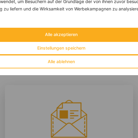
endet, um Besuchern auf der Grundlage der von ihnen zuvor besuc
Bananen-Ananas-Shake
 zu liefern und die Wirksamkeit von Werbekampagnen zu analysier
‹
Kalorien:
280 kcal
›
Fett:
12 g
Eiweiß:
18 g
Alle akzeptieren
Kohlehydrate:
22 g
Einstellungen speichern
Alle ablehnen