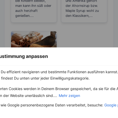
bei Kindern beliebt,
und Amerika gehört
man kann ihn süß oder
der Ahornsirup bzw.
auch herzhaft
Maple Syrup wohl zu
genießen....
den Klassikern,...
 Zustimmung anpassen
KRÄUTER & GEWÜRZE
Du effizient navigieren und bestimmte Funktionen ausführen kannst. 
Zimt – Wirkt bei
 findest Du unten unter jeder Einwilligungskategorie.
Entzündungen
und Rheuma
Die Herkunft des
erten Cookies werden in Deinem Browser gespeichert, da sie für die 
Zimtbaumes ist Sri
 der Website unerlässlich sind....
Mehr zeigen
Lanka. Heute ist der
Baum in mehreren
 wie Google personenbezogene Daten verarbeitet, besuche:
Google 
Teilen der...