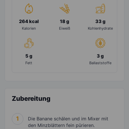
264 kcal
18 g
33 g
Kalorien
Eiweiß
Kohlenhydrate
5 g
3 g
Fett
Ballaststoffe
Zubereitung
1
Die Banane schälen und im Mixer mit
den Minzblättern fein pürieren.