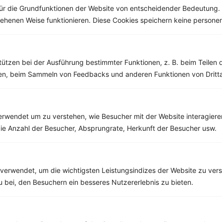
ür die Grundfunktionen der Website von entscheidender Bedeutung. 
esehenen Weise funktionieren. Diese Cookies speichern keine perso
Weitere Vegetarische Rezepte
tützen bei der Ausführung bestimmter Funktionen, z. B. beim Teilen 
men, beim Sammeln von Feedbacks und anderen Funktionen von Dritta
Reibekuchen mit Brokkoli, Quinoa, Paprika und Käse
‹
Kalorien:
648 kcal
›
Fett:
25 g
rwendet um zu verstehen, wie Besucher mit der Website interagiere
Eiweiß:
31 g
Kohlehydrate:
64 g
ie Anzahl der Besucher, Absprungrate, Herkunft der Besucher usw.
verwendet, um die wichtigsten Leistungsindizes der Website zu ver
Rezepte mit 200 bis 300 kcal
zu bei, den Besuchern ein besseres Nutzererlebnis zu bieten.
Rezepte