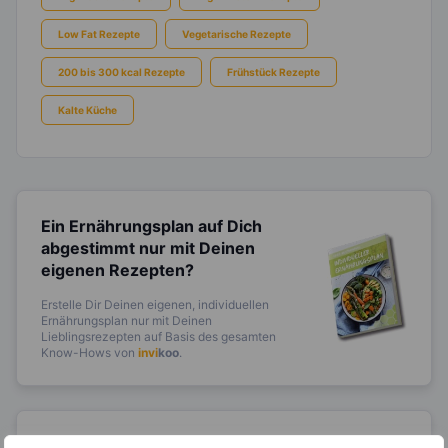
Low Fat Rezepte
Vegetarische Rezepte
200 bis 300 kcal Rezepte
Frühstück Rezepte
Kalte Küche
Ein Ernährungsplan auf Dich
abgestimmt
nur mit Deinen
eigenen Rezepten?
Erstelle Dir Deinen eigenen, individuellen
Ernährungsplan nur mit Deinen
Lieblingsrezepten auf Basis des gesamten
Know-Hows von
invi
koo
.
14.000 Rezepte, autom.