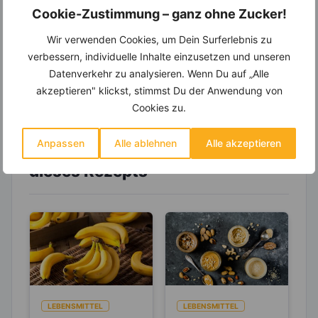
Cookie-Zustimmung – ganz ohne Zucker!
Wochenplaner,
dynamische
Einkaufsliste und noch mehr?
Wir verwenden Cookies, um Dein Surferlebnis zu
Entdecke die
invi
koo
-Mitgliedschaft und erhalte
verbessern, individuelle Inhalte einzusetzen und unseren
viele hilfreiche und zeitsparende Möglichkeiten,
Datenverkehr zu analysieren. Wenn Du auf „Alle
um Deine Ernährung optimal zu gestalten.
akzeptieren" klickst, stimmst Du der Anwendung von
Cookies zu.
Anpassen
Alle ablehnen
Alle akzeptieren
Erfahre mehr über die Zutaten
dieses Rezepts
LEBENSMITTEL
LEBENSMITTEL