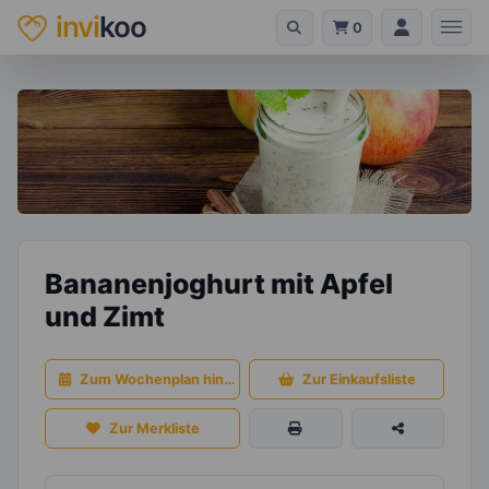
invi
koo
0
Bananenjoghurt mit Apfel
und Zimt
Zum Wochenplan hinzufügen
Zur Einkaufsliste
Zur Merkliste