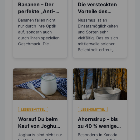
Bananen – Der
Die versteckten
perfekte „Anti-
Vorteile des
Stress“-Snack
Nussmus
Bananen fallen nicht
Nussmus ist an
nur durch ihre Optik
Einsatzmöglichkeiten
auf, sondern auch
und Sorten sehr
durch ihren speziellen
vielfältig. Das es sich
Geschmack. Die...
mittlerweile solcher
Beliebtheit erfreut,...
LEBENSMITTEL
LEBENSMITTEL
Worauf Du beim
Ahornsirup – bis
Kauf von Joghurt
zu 40 % weniger
achten solltest
Kalorien als
Joghurts sind nicht nur
Besonders in Kanada
Zucker