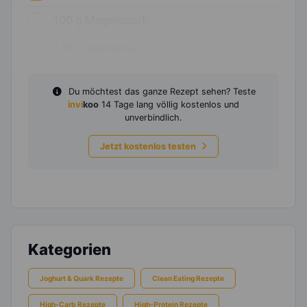
100
g
Magerquark
1
TL
Cashewmus
Du möchtest das ganze Rezept sehen? Teste
invi
koo
14 Tage lang völlig kostenlos und
unverbindlich.
Jetzt kostenlos testen
Kategorien
Joghurt & Quark Rezepte
Clean Eating Rezepte
High-Carb Rezepte
High-Protein Rezepte