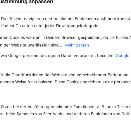
 Zustimmung anpassen
Kalorien:
446 kcal
Fett:
12 g
Du effizient navigieren und bestimmte Funktionen ausführen kannst. 
Eiweiß:
10 g
 findest Du unten unter jeder Einwilligungskategorie.
Kohlehydrate:
67 g
erten Cookies werden in Deinem Browser gespeichert, da sie für die 
Shake mit Mango, Joghurt und Mandelmus
 der Website unerlässlich sind....
Mehr zeigen
Kalorien:
345 kcal
 wie Google personenbezogene Daten verarbeitet, besuche:
Google 
Fett:
8 g
Eiweiß:
11 g
Kohlehydrate:
52 g
ür die Grundfunktionen der Website von entscheidender Bedeutung. 
esehenen Weise funktionieren. Diese Cookies speichern keine perso
Smoothie Bowl mit Erdnussmus, Bananen und Kakao
Kalorien:
465 kcal
Fett:
10 g
tützen bei der Ausführung bestimmter Funktionen, z. B. beim Teilen 
Eiweiß:
10 g
men, beim Sammeln von Feedbacks und anderen Funktionen von Dritta
Kohlehydrate:
72 g