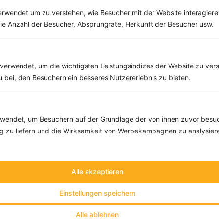
rwendet um zu verstehen, wie Besucher mit der Website interagiere
Weitere Themen durchsuchen
ie Anzahl der Besucher, Absprungrate, Herkunft der Besucher usw.
verwendet, um die wichtigsten Leistungsindizes der Website zu ver
zu bei, den Besuchern ein besseres Nutzererlebnis zu bieten.
endet, um Besuchern auf der Grundlage der von ihnen zuvor besuc
Alle Themen
 zu liefern und die Wirksamkeit von Werbekampagnen zu analysier
Abnehmen
Clean Eating
Alle akzeptieren
Diäten
Gesunde Ernährung
Einstellungen speichern
Gesunde Küche
High Protein
Alle ablehnen