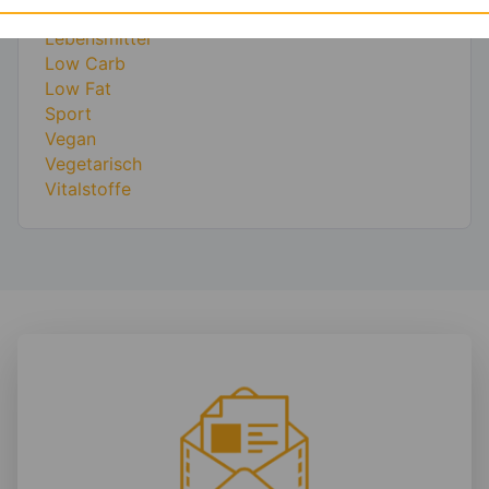
Kräuter & Gewürze
Lebensmittel
Low Carb
Low Fat
Sport
Vegan
Vegetarisch
Vitalstoffe