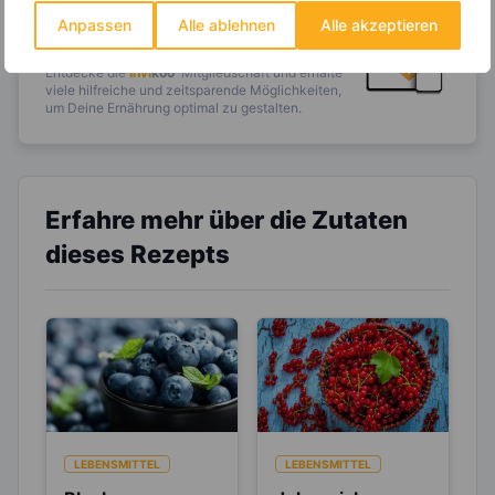
Wochenplaner,
dynamische
Anpassen
Alle ablehnen
Alle akzeptieren
Einkaufsliste und noch mehr?
Entdecke die
invi
koo
-Mitgliedschaft und erhalte
viele hilfreiche und zeitsparende Möglichkeiten,
um Deine Ernährung optimal zu gestalten.
Erfahre mehr über die Zutaten
dieses Rezepts
LEBENSMITTEL
LEBENSMITTEL