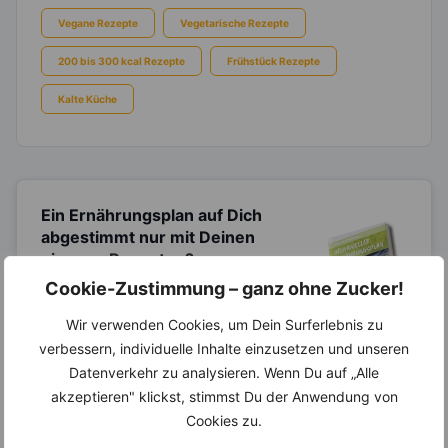
Vegane Rezepte
Vegetarische Rezepte
200 bis 300 kcal Rezepte
Frühstück Rezepte
Kalte Küche
Ein Ernährungsplan auf Dich
abgestimmt
nur mit Deinen
eigenen Rezepten?
Cookie-Zustimmung – ganz ohne Zucker!
Erstelle Dir Deinen eigenen, individuellen
Ernährungsplan nur mit Deinen
Wir verwenden Cookies, um Dein Surferlebnis zu
Lieblingsrezepten auf Basis des gesamten
Know-Hows von
invi
koo
.
verbessern, individuelle Inhalte einzusetzen und unseren
Datenverkehr zu analysieren. Wenn Du auf „Alle
akzeptieren" klickst, stimmst Du der Anwendung von
Cookies zu.
14.000 Rezepte, autom.