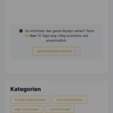
50
g
Johannisbeeren
40
g
Buchweizenflocken
Du möchtest das ganze Rezept sehen? Teste
invi
koo
14 Tage lang völlig kostenlos und
unverbindlich.
Jetzt kostenlos testen
Kategorien
Porridge & Müsli Rezepte
Clean Eating Rezepte
High-Carb Rezepte
Low Fat Rezepte