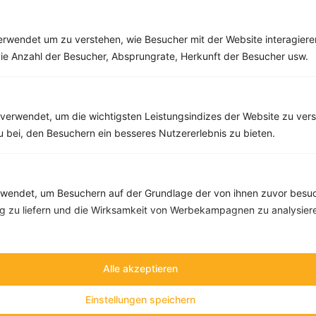
Rezepte mit 200 bis 300 kcal
Rezepte
rwendet um zu verstehen, wie Besucher mit der Website interagiere
ie Anzahl der Besucher, Absprungrate, Herkunft der Besucher usw.
Himbeer-Bananen-Smoothie mit Birne
‹
Kalorien:
288 kcal
›
Fett:
1 g
verwendet, um die wichtigsten Leistungsindizes der Website zu ver
Eiweiß:
5 g
zu bei, den Besuchern ein besseres Nutzererlebnis zu bieten.
Kohlehydrate:
58 g
endet, um Besuchern auf der Grundlage der von ihnen zuvor besuc
 zu liefern und die Wirksamkeit von Werbekampagnen zu analysier
Alle akzeptieren
Einstellungen speichern