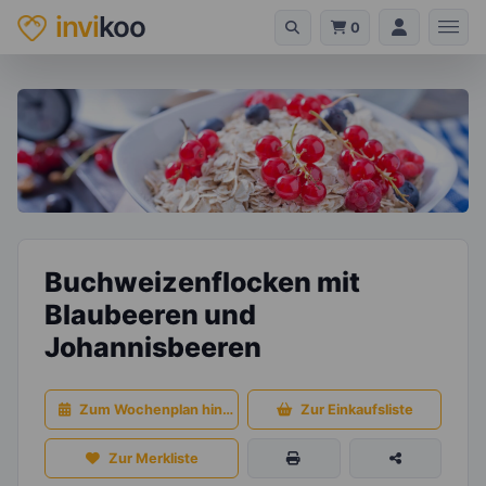
invi
koo
0
Buchweizenflocken mit
Blaubeeren und
Johannisbeeren
Zum Wochenplan hinzufügen
Zur Einkaufsliste
Zur Merkliste