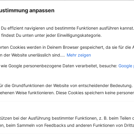
der Ahornsirup bzw.
Maple Syrup wohl zu
 Zustimmung anpassen
den Klassikern,...
Du effizient navigieren und bestimmte Funktionen ausführen kannst. 
 findest Du unten unter jeder Einwilligungskategorie.
erten Cookies werden in Deinem Browser gespeichert, da sie für die 
Weitere Vegetarische Rezepte
 der Website unerlässlich sind....
Mehr zeigen
 wie Google personenbezogene Daten verarbeitet, besuche:
Google 
Quinoasalat mit Möhren, Mais und Radieschen
ür die Grundfunktionen der Website von entscheidender Bedeutung. 
‹
Kalorien:
654 kcal
›
Fett:
17 g
esehenen Weise funktionieren. Diese Cookies speichern keine perso
Eiweiß:
19 g
Kohlehydrate:
88 g
tützen bei der Ausführung bestimmter Funktionen, z. B. beim Teilen 
men, beim Sammeln von Feedbacks und anderen Funktionen von Dritta