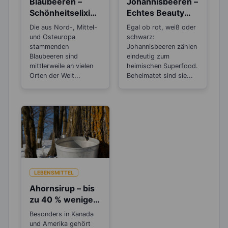
Blaubeeren –
Johannisbeeren –
Schönheitselixier
Echtes Beauty
für die Haut und
Food für Haut und
Die aus Nord-, Mittel-
Egal ob rot, weiß oder
gut beim
Haare
und Osteuropa
schwarz:
Abnehmen
stammenden
Johannisbeeren zählen
Blaubeeren sind
eindeutig zum
mittlerweile an vielen
heimischen Superfood.
Orten der Welt...
Beheimatet sind sie...
LEBENSMITTEL
Ahornsirup – bis
zu 40 % weniger
Kalorien als
Besonders in Kanada
Zucker
und Amerika gehört