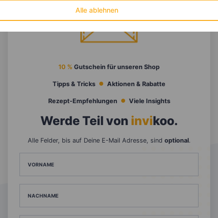
Alle ablehnen
10 %
Gutschein für unseren Shop
Tipps & Tricks
Aktionen & Rabatte
Rezept-Empfehlungen
Viele Insights
Werde Teil von
invi
koo
.
Alle Felder, bis auf Deine E-Mail Adresse, sind
optional
.
VORNAME
NACHNAME