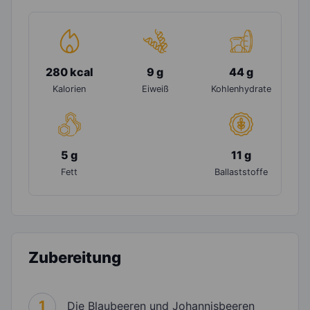
280 kcal
9 g
44 g
Kalorien
Eiweiß
Kohlenhydrate
5 g
11 g
Fett
Ballaststoffe
Zubereitung
1
Die Blaubeeren und Johannisbeeren