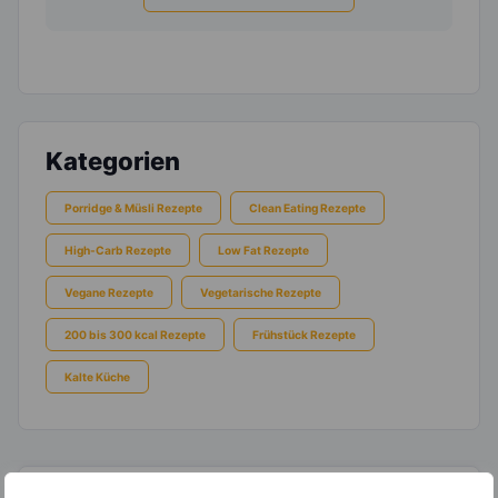
Kategorien
Porridge & Müsli Rezepte
Clean Eating Rezepte
High-Carb Rezepte
Low Fat Rezepte
Vegane Rezepte
Vegetarische Rezepte
200 bis 300 kcal Rezepte
Frühstück Rezepte
Kalte Küche