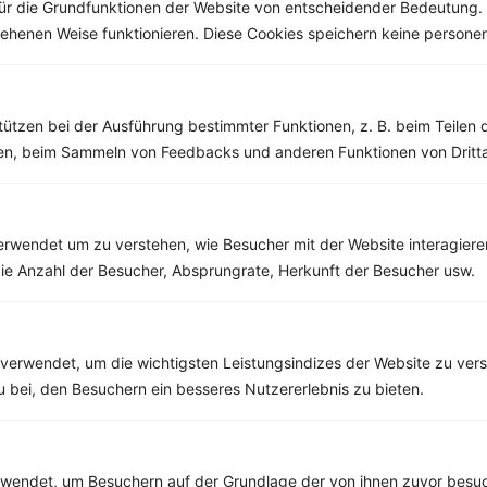
Weiße Bohnensuppe mit Kartoffeln und Gemüse
ür die Grundfunktionen der Website von entscheidender Bedeutung. 
esehenen Weise funktionieren. Diese Cookies speichern keine perso
‹
Kalorien:
297 kcal
›
Fett:
6 g
Eiweiß:
14 g
Kohlehydrate:
38 g
tützen bei der Ausführung bestimmter Funktionen, z. B. beim Teilen 
men, beim Sammeln von Feedbacks und anderen Funktionen von Dritta
rwendet um zu verstehen, wie Besucher mit der Website interagiere
ie Anzahl der Besucher, Absprungrate, Herkunft der Besucher usw.
verwendet, um die wichtigsten Leistungsindizes der Website zu ver
zu bei, den Besuchern ein besseres Nutzererlebnis zu bieten.
endet, um Besuchern auf der Grundlage der von ihnen zuvor besuc