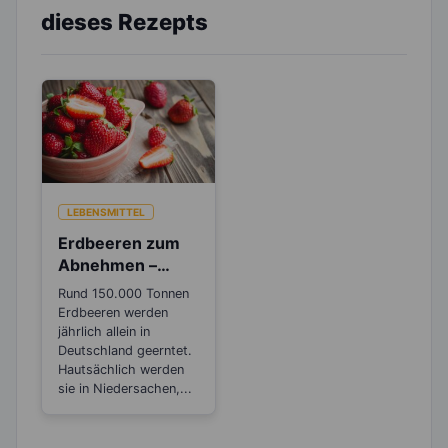
dieses Rezepts
LEBENSMITTEL
Erdbeeren zum
Abnehmen –
Wusstest du, das
Rund 150.000 Tonnen
sie botanisch
Erdbeeren werden
gesehen Nüsse
jährlich allein in
sind?
Deutschland geerntet.
Hautsächlich werden
sie in Niedersachen,...