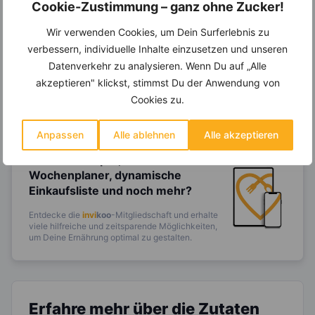
Ein Ernährungsplan auf Dich
Cookie-Zustimmung – ganz ohne Zucker!
abgestimmt
nur mit Deinen
Wir verwenden Cookies, um Dein Surferlebnis zu
eigenen Rezepten?
verbessern, individuelle Inhalte einzusetzen und unseren
Erstelle Dir Deinen eigenen, individuellen
Datenverkehr zu analysieren. Wenn Du auf „Alle
Ernährungsplan nur mit Deinen
akzeptieren" klickst, stimmst Du der Anwendung von
Lieblingsrezepten auf Basis des gesamten
Know-Hows von
invi
koo
.
Cookies zu.
Anpassen
Alle ablehnen
Alle akzeptieren
14.000 Rezepte, autom.
Wochenplaner,
dynamische
Einkaufsliste und noch mehr?
Entdecke die
invi
koo
-Mitgliedschaft und erhalte
viele hilfreiche und zeitsparende Möglichkeiten,
um Deine Ernährung optimal zu gestalten.
Erfahre mehr über die Zutaten