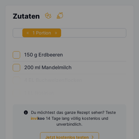
Zutaten
1 Portion
150
g
Erdbeeren
200
ml
Mandelmilch
4
EL
Buchweizenflocken
1
EL
Rosinen
Du möchtest das ganze Rezept sehen? Teste
invi
koo
14 Tage lang völlig kostenlos und
unverbindlich.
Jetzt kostenlos testen