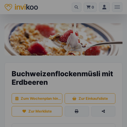
invi
koo
0
Buchweizenflockenmüsli mit
Erdbeeren
Zum Wochenplan hinzufügen
Zur Einkaufsliste
Zur Merkliste