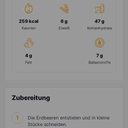
259 kcal
6 g
47 g
Kalorien
Eiweiß
Kohlenhydrate
4 g
7 g
Fett
Ballaststoffe
Zubereitung
1
Die Erdbeeren entstielen und in kleine
Stücke schneiden.