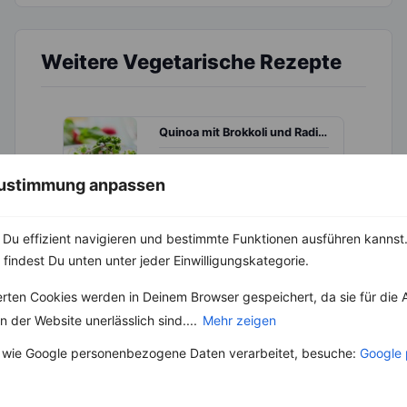
Weitere Vegetarische Rezepte
Quinoa mit Brokkoli und Radieschen
‹
Kalorien:
283 kcal
›
Fett:
8 g
 Zustimmung anpassen
Eiweiß:
12 g
Kohlehydrate:
36 g
Du effizient navigieren und bestimmte Funktionen ausführen kannst. 
 findest Du unten unter jeder Einwilligungskategorie.
erten Cookies werden in Deinem Browser gespeichert, da sie für die 
Rezepte mit 200 bis 300 kcal
 der Website unerlässlich sind....
Mehr zeigen
Rezepte
 wie Google personenbezogene Daten verarbeitet, besuche:
Google 