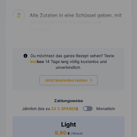
2
Alle Zutaten in eine Schüssel geben, mit
der Mandelmilch begießen und
servieren.
Du möchtest das ganze Rezept sehen? Teste
invi
koo
14 Tage lang völlig kostenlos und
unverbindlich.
Jetzt kostenlos testen
Zahlungsweise
Jährlich (bis zu
33 % SPAREN
)
Monatlich
Light
5,90
€
/ Monat