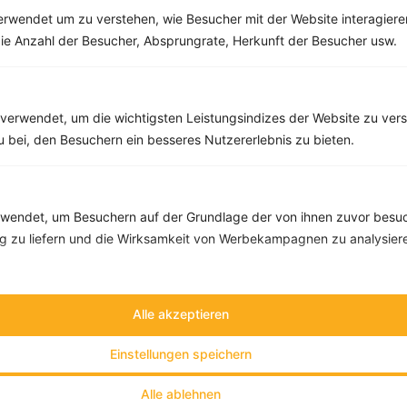
rwendet um zu verstehen, wie Besucher mit der Website interagiere
Buchweizen Nudeln mit Champignons und Spinat
ie Anzahl der Besucher, Absprungrate, Herkunft der Besucher usw.
‹
Kalorien:
369 kcal
›
Fett:
12 g
Eiweiß:
12 g
verwendet, um die wichtigsten Leistungsindizes der Website zu ver
Kohlehydrate:
49 g
zu bei, den Besuchern ein besseres Nutzererlebnis zu bieten.
endet, um Besuchern auf der Grundlage der von ihnen zuvor besuc
 zu liefern und die Wirksamkeit von Werbekampagnen zu analysier
Alle akzeptieren
Einstellungen speichern
Alle ablehnen