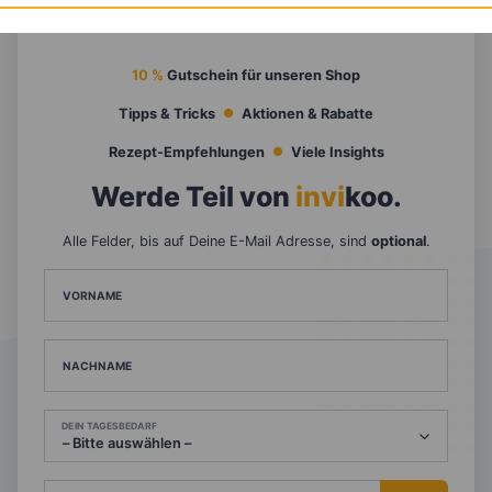
10 %
Gutschein für unseren Shop
Tipps & Tricks
Aktionen & Rabatte
Rezept-Empfehlungen
Viele Insights
Werde Teil von
invi
koo
.
Alle Felder, bis auf Deine E-Mail Adresse, sind
optional
.
VORNAME
NACHNAME
DEIN TAGESBEDARF