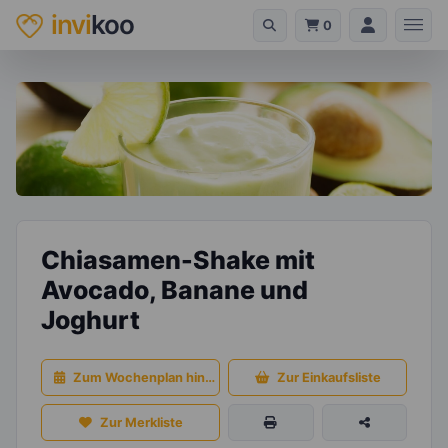
invi
koo
0
Chiasamen-Shake mit
Avocado, Banane und
Joghurt
Zum Wochenplan hinzufügen
Zur Einkaufsliste
Zur Merkliste