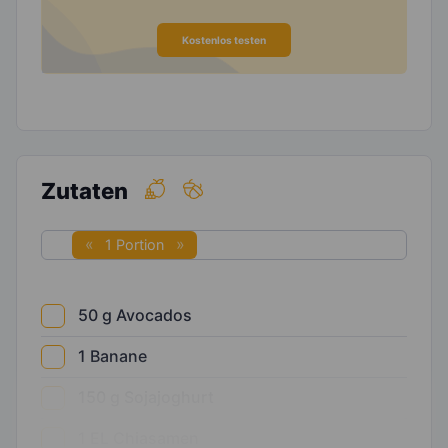
Kostenlos testen
Zutaten
1 Portion
50
g
Avocados
1
Banane
150
g
Sojajoghurt
1
EL
Chiasamen