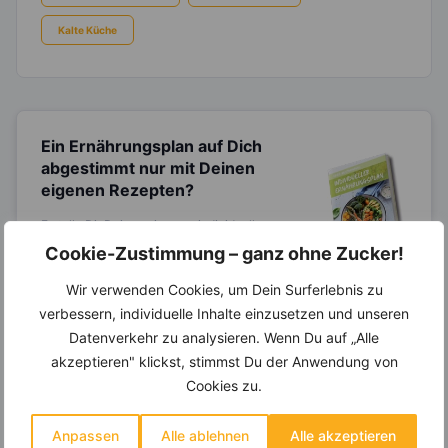
Kalte Küche
Ein Ernährungsplan auf Dich
abgestimmt
nur mit Deinen
eigenen Rezepten?
Erstelle Dir Deinen eigenen, individuellen
Ernährungsplan nur mit Deinen
Cookie-Zustimmung – ganz ohne Zucker!
Lieblingsrezepten auf Basis des gesamten
Know-Hows von
invi
koo
.
Wir verwenden Cookies, um Dein Surferlebnis zu
verbessern, individuelle Inhalte einzusetzen und unseren
Datenverkehr zu analysieren. Wenn Du auf „Alle
akzeptieren" klickst, stimmst Du der Anwendung von
14.000 Rezepte, autom.
Cookies zu.
Wochenplaner,
dynamische
Einkaufsliste und noch mehr?
Anpassen
Alle ablehnen
Alle akzeptieren
Entdecke die
invi
koo
-Mitgliedschaft und erhalte