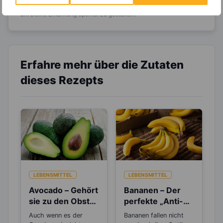
viele hilfreiche und zeitsparende Möglichkeiten,
um Deine Ernährung optimal zu gestalten.
Erfahre mehr über die Zutaten
dieses Rezepts
LEBENSMITTEL
LEBENSMITTEL
Avocado – Gehört
Bananen – Der
sie zu den Obst-
perfekte „Anti-
oder
Stress“-Snack
Auch wenn es der
Bananen fallen nicht
Gemüsesorten?