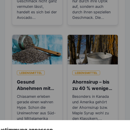
Geschmack nicht ganz
nur durch ihre Optik
vermuten lässt,
auf, sondern auch
handelt es sich bei der
durch ihren speziellen
Avocado...
Geschmack. Die...
LEBENSMITTEL
LEBENSMITTEL
Gesund
Ahornsirup – bis
Abnehmen mit
zu 40 % weniger
dem Superfood
Kalorien als
Chiasamen erleben
Besonders in Kanada
Chiasamen
Zucker
gerade einen wahren
und Amerika gehört
Hype. Schon die
der Ahornsirup bzw.
Ureinwohner aus Süd-
Maple Syrup wohl zu
und Mittelamerika
den Klassikern,...
kannten die...
 Zustimmung anpassen