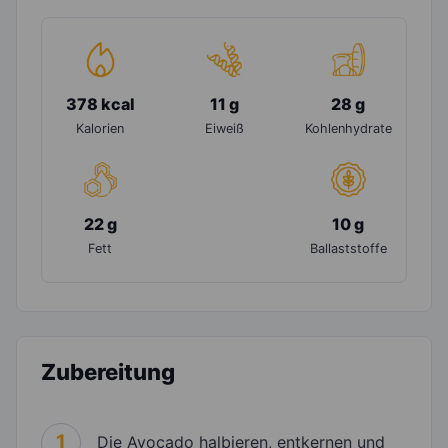
378 kcal
11 g
28 g
Kalorien
Eiweiß
Kohlenhydrate
22 g
10 g
Fett
Ballaststoffe
Zubereitung
1
Die Avocado halbieren, entkernen und