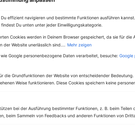
Du effizient navigieren und bestimmte Funktionen ausführen kannst. 
 findest Du unten unter jeder Einwilligungskategorie.
Weitere Vegetarische Rezepte
erten Cookies werden in Deinem Browser gespeichert, da sie für die 
 der Website unerlässlich sind....
Mehr zeigen
 wie Google personenbezogene Daten verarbeitet, besuche:
Google 
Vollkornbrot mit rote Bete-Humus und Feta
‹
Kalorien:
589 kcal
›
Fett:
11 g
ür die Grundfunktionen der Website von entscheidender Bedeutung. 
Eiweiß:
29 g
esehenen Weise funktionieren. Diese Cookies speichern keine perso
Kohlehydrate:
79 g
tützen bei der Ausführung bestimmter Funktionen, z. B. beim Teilen 
men, beim Sammeln von Feedbacks und anderen Funktionen von Dritta
Rezepte mit 300 bis 400 kcal
Rezepte