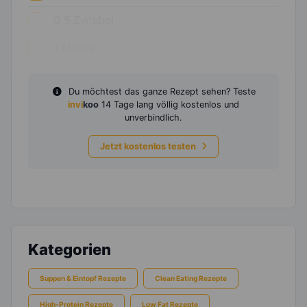
0,5
Zwiebel
1
Möhre
Du möchtest das ganze Rezept sehen? Teste
invi
koo
14 Tage lang völlig kostenlos und
unverbindlich.
Jetzt kostenlos testen
Kategorien
Suppen & Eintopf Rezepte
Clean Eating Rezepte
High-Protein Rezepte
Low Fat Rezepte