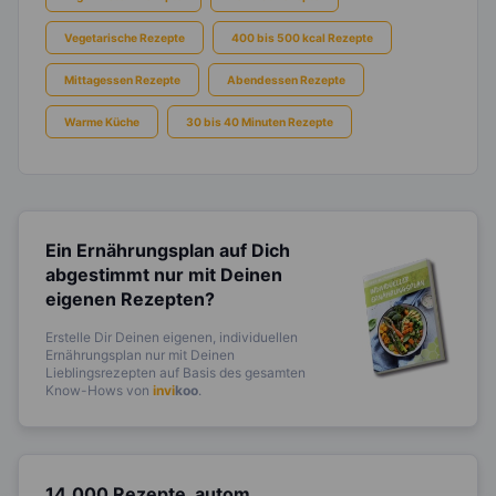
Vegetarische Rezepte
400 bis 500 kcal Rezepte
Mittagessen Rezepte
Abendessen Rezepte
Warme Küche
30 bis 40 Minuten Rezepte
Ein Ernährungsplan auf Dich
abgestimmt
nur mit Deinen
eigenen Rezepten?
Erstelle Dir Deinen eigenen, individuellen
Ernährungsplan nur mit Deinen
Lieblingsrezepten auf Basis des gesamten
Know-Hows von
invi
koo
.
14.000 Rezepte, autom.