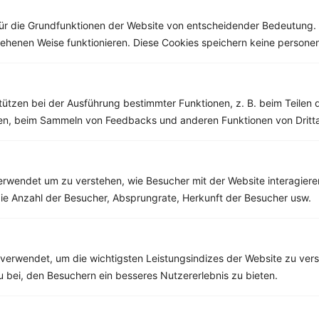
ür die Grundfunktionen der Website von entscheidender Bedeutung. 
esehenen Weise funktionieren. Diese Cookies speichern keine perso
Weitere Vegetarische Rezepte
tützen bei der Ausführung bestimmter Funktionen, z. B. beim Teilen 
men, beim Sammeln von Feedbacks und anderen Funktionen von Dritta
Cremige Paprikasuppe mit Schnittlauch und Kürbiskernen
‹
Kalorien:
382 kcal
›
rwendet um zu verstehen, wie Besucher mit der Website interagiere
Fett:
9 g
Eiweiß:
10 g
ie Anzahl der Besucher, Absprungrate, Herkunft der Besucher usw.
Kohlehydrate:
51 g
verwendet, um die wichtigsten Leistungsindizes der Website zu ver
zu bei, den Besuchern ein besseres Nutzererlebnis zu bieten.
Rezepte mit 400 bis 500 kcal
Rezepte