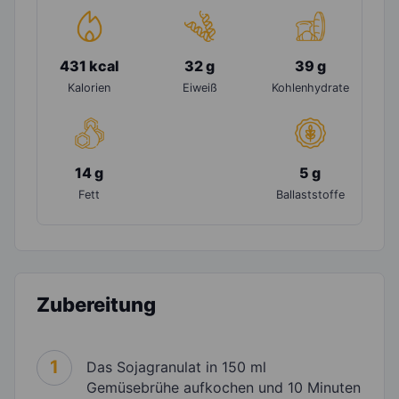
431 kcal
32 g
39 g
Kalorien
Eiweiß
Kohlenhydrate
14 g
5 g
Fett
Ballaststoffe
Zubereitung
1
Das Sojagranulat in 150 ml
Gemüsebrühe aufkochen und 10 Minuten