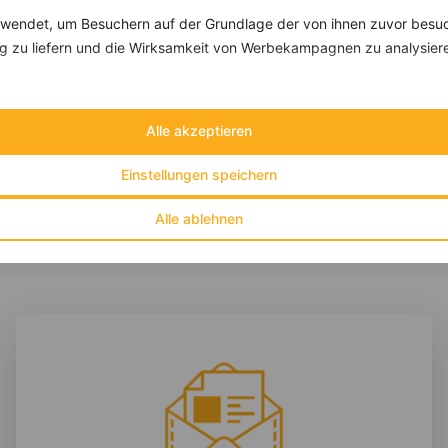
endet, um Besuchern auf der Grundlage der von ihnen zuvor besuc
 zu liefern und die Wirksamkeit von Werbekampagnen zu analysier
Wassermelonensalat mit Trauben, Gurke und veganem Feta
‹
Kalorien:
467 kcal
›
Fett:
32 g
Alle akzeptieren
Eiweiß:
4 g
Kohlehydrate:
38 g
Einstellungen speichern
Alle ablehnen