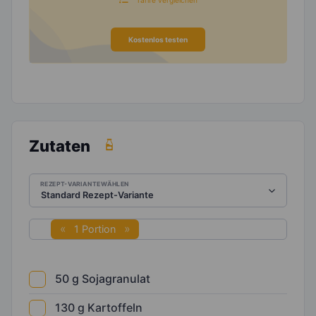
Kostenlos testen
Zutaten
REZEPT-VARIANTE WÄHLEN
1 Portion
50
g
Sojagranulat
130
g
Kartoffeln