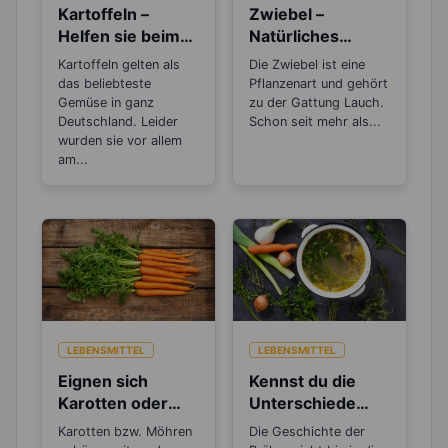
Kartoffeln –
Zwiebel –
Helfen sie beim
Natürliches
Abnehmen oder
Antibiotikum und
Kartoffeln gelten als
Die Zwiebel ist eine
machen sie dick?
„Wunder“-
das beliebteste
Pflanzenart und gehört
Heilmittel
Gemüse in ganz
zu der Gattung Lauch.
Deutschland. Leider
Schon seit mehr als...
wurden sie vor allem
am...
LEBENSMITTEL
LEBENSMITTEL
Eignen sich
Kennst du die
Karotten oder
Unterschiede
Möhren zum
zwischen Brühe,
Karotten bzw. Möhren
Die Geschichte der
Abnehmen?
Fond und