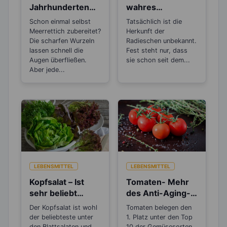
Jahrhunderten
wahres
als Heilpflanze
Antibiotikum
Schon einmal selbst
Tatsächlich ist die
bekannt!
Meerrettich zubereitet?
Herkunft der
Die scharfen Wurzeln
Radieschen unbekannt.
lassen schnell die
Fest steht nur, dass
Augen überfließen.
sie schon seit dem...
Aber jede...
LEBENSMITTEL
LEBENSMITTEL
Kopfsalat – Ist
Tomaten- Mehr
sehr beliebt
des Anti-Aging-
wegen seiner
Stoffs Lycopin
Der Kopfsalat ist wohl
Tomaten belegen den
beruhigenden
durchs
der beliebteste unter
1. Platz unter den Top
Wirkung
Einkochen?
den Blattsalaten und
10 der Gemüsesorten