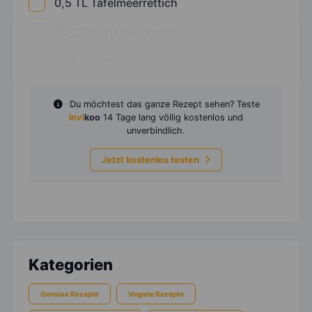
0,5
TL
Tafelmeerrettich
75
g
Frischkäse, vegan
30
g
Radieschen
Du möchtest das ganze Rezept sehen? Teste
invi
koo
14 Tage lang völlig kostenlos und
unverbindlich.
Jetzt kostenlos testen
Kategorien
Gemüse Rezepte
Vegane Rezepte