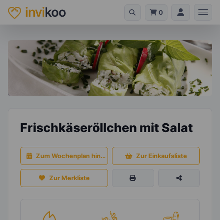
invi
koo
0
Frischkäseröllchen mit Salat
Zum Wochenplan hinzufügen
Zur Einkaufsliste
Zur Merkliste