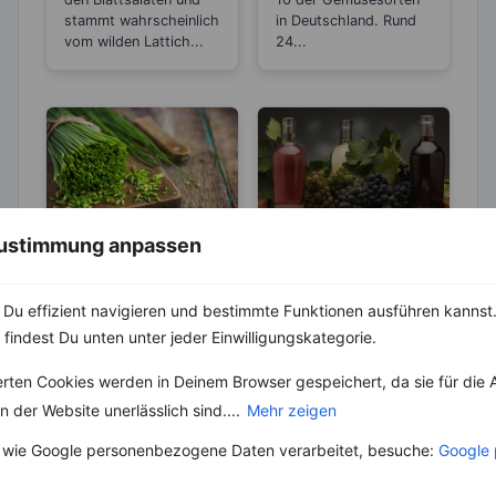
stammt wahrscheinlich
in Deutschland. Rund
vom wilden Lattich...
24...
 Zustimmung anpassen
KRÄUTER & GEWÜRZE
LEBENSMITTEL
Schnittlauch –
Rot- und
Hilft mit seiner
Weißweinessig –
Du effizient navigieren und bestimmte Funktionen ausführen kannst. 
antibakteriellen
zuckerärmere
 findest Du unten unter jeder Einwilligungskategorie.
Schnittlauch, auch
Weinessige werden aus
Wirkung bei
Alternativen zum
„Allium
rotem oder weißem
erten Cookies werden in Deinem Browser gespeichert, da sie für die 
Husten und
Balsamico
schoenoprasum“
Traubenwein
Erkältungen
genannt, ist ein
hergestellt. Die
 der Website unerlässlich sind....
Mehr zeigen
Klassiker unter den
Herstellung geschieht
Kräutern. Er gehört zur
unter einem speziellen
 wie Google personenbezogene Daten verarbeitet, besuche:
Google 
Familie...
Gärverfahren....