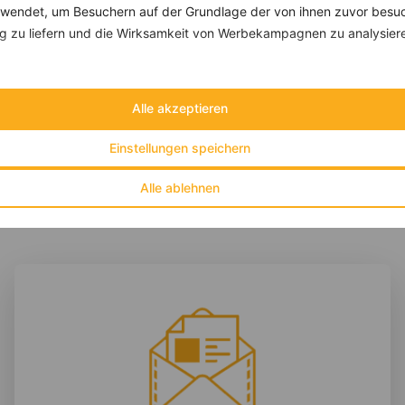
endet, um Besuchern auf der Grundlage der von ihnen zuvor besuc
 zu liefern und die Wirksamkeit von Werbekampagnen zu analysier
Chiasamen-Smoothie mit Banane, Ananas, Gurke und Spinat
‹
Kalorien:
348 kcal
›
Fett:
2 g
Eiweiß:
7 g
Alle akzeptieren
Kohlehydrate:
69 g
Einstellungen speichern
Alle ablehnen