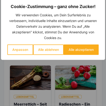
Einkaufsliste und noch mehr?
Cookie-Zustimmung – ganz ohne Zucker!
Entdecke die
invi
koo
-Mitgliedschaft und erhalte
Wir verwenden Cookies, um Dein Surferlebnis zu
viele hilfreiche und zeitsparende Möglichkeiten,
um Deine Ernährung optimal zu gestalten.
verbessern, individuelle Inhalte einzusetzen und unseren
Datenverkehr zu analysieren. Wenn Du auf „Alle
akzeptieren" klickst, stimmst Du der Anwendung von
Cookies zu.
Erfahre mehr über die Zutaten
Anpassen
Alle ablehnen
Alle akzeptieren
dieses Rezepts
LEBENSMITTEL
LEBENSMITTEL
Meerrettich – Seit
Radieschen – Ein