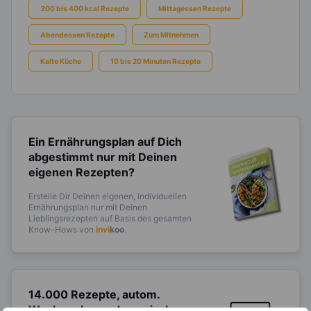
300 bis 400 kcal Rezepte
Mittagessen Rezepte
Abendessen Rezepte
Zum Mitnehmen
Kalte Küche
10 bis 20 Minuten Rezepte
Ein Ernährungsplan auf Dich
abgestimmt
nur mit Deinen
eigenen Rezepten?
Erstelle Dir Deinen eigenen, individuellen
Ernährungsplan nur mit Deinen
Lieblingsrezepten auf Basis des gesamten
Know-Hows von
invi
koo
.
14.000 Rezepte, autom.
Wochenplaner,
dynamische