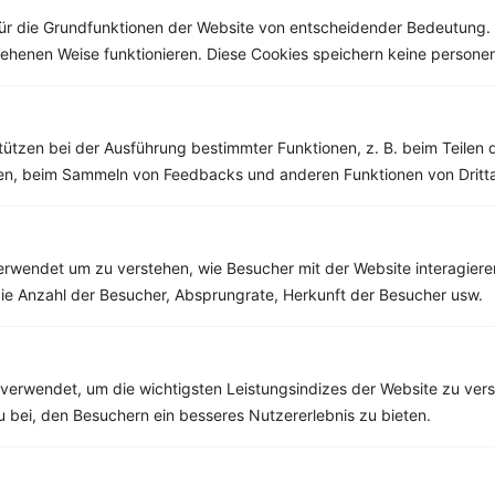
ür die Grundfunktionen der Website von entscheidender Bedeutung. 
esehenen Weise funktionieren. Diese Cookies speichern keine perso
Weitere Vegane Rezepte
tützen bei der Ausführung bestimmter Funktionen, z. B. beim Teilen 
men, beim Sammeln von Feedbacks und anderen Funktionen von Dritta
Kaiserschmarrn mit Apfelmus und eingelegten Rosinen
‹
Kalorien:
391 kcal
›
Fett:
7 g
rwendet um zu verstehen, wie Besucher mit der Website interagiere
Eiweiß:
8 g
ie Anzahl der Besucher, Absprungrate, Herkunft der Besucher usw.
Kohlehydrate:
77 g
verwendet, um die wichtigsten Leistungsindizes der Website zu ver
zu bei, den Besuchern ein besseres Nutzererlebnis zu bieten.
Rezepte mit 300 bis 400 kcal
Rezepte