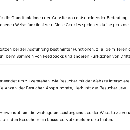
macht lustig!“
. Er ist verwandt mit
gehört....
dem Majoran und
Oregano. Die...
ür die Grundfunktionen der Website von entscheidender Bedeutung. 
esehenen Weise funktionieren. Diese Cookies speichern keine perso
tützen bei der Ausführung bestimmter Funktionen, z. B. beim Teilen 
Weitere Vegetarische Rezepte
men, beim Sammeln von Feedbacks und anderen Funktionen von Dritta
Körnerbrot mit Quark-Creme, Nektarine und Walnüssen
rwendet um zu verstehen, wie Besucher mit der Website interagiere
‹
Kalorien:
480 kcal
›
ie Anzahl der Besucher, Absprungrate, Herkunft der Besucher usw.
Fett:
9 g
Eiweiß:
29 g
Kohlehydrate:
61 g
verwendet, um die wichtigsten Leistungsindizes der Website zu ver
zu bei, den Besuchern ein besseres Nutzererlebnis zu bieten.