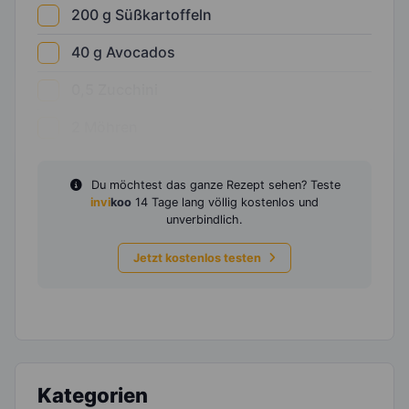
200
g
Süßkartoffeln
40
g
Avocados
0,5
Zucchini
2
Möhren
Du möchtest das ganze Rezept sehen? Teste
invi
koo
14 Tage lang völlig kostenlos und
unverbindlich.
Jetzt kostenlos testen
Kategorien