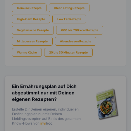
Gemüse Rezepte
Clean Eating Rezepte
High-Carb Rezepte
Low Fat Rezepte
Vegetarische Rezepte
600 bis 700 kcal Rezepte
Mittagessen Rezepte
Abendessen Rezepte
Warme Küche
20 bis 30 Minuten Rezepte
Ein Ernährungsplan auf Dich
abgestimmt
nur mit Deinen
eigenen Rezepten?
Erstelle Dir Deinen eigenen, individuellen
Ernährungsplan nur mit Deinen
Lieblingsrezepten auf Basis des gesamten
Know-Hows von
invi
koo
.