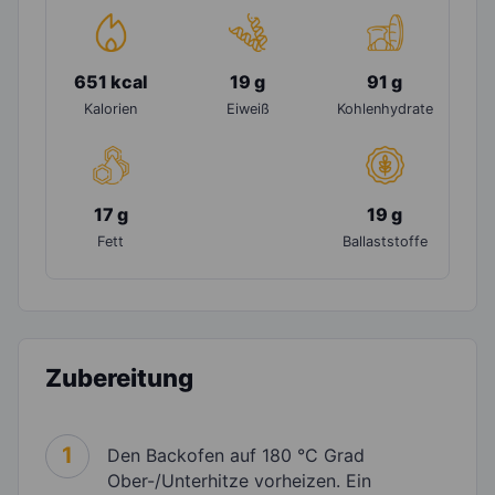
651 kcal
19 g
91 g
Kalorien
Eiweiß
Kohlenhydrate
17 g
19 g
Fett
Ballaststoffe
Zubereitung
1
Den Backofen auf 180 °C Grad
Ober-/Unterhitze vorheizen. Ein