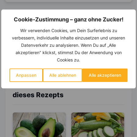
Cookie-Zustimmung – ganz ohne Zucker!
14.000 Rezepte, autom.
Wochenplaner,
dynamische
Wir verwenden Cookies, um Dein Surferlebnis zu
Einkaufsliste und noch mehr?
verbessern, individuelle Inhalte einzusetzen und unseren
Entdecke die
invi
koo
-Mitgliedschaft und erhalte
Datenverkehr zu analysieren. Wenn Du auf „Alle
viele hilfreiche und zeitsparende Möglichkeiten,
akzeptieren" klickst, stimmst Du der Anwendung von
um Deine Ernährung optimal zu gestalten.
Cookies zu.
Anpassen
Alle ablehnen
Alle akzeptieren
Erfahre mehr über die Zutaten
dieses Rezepts