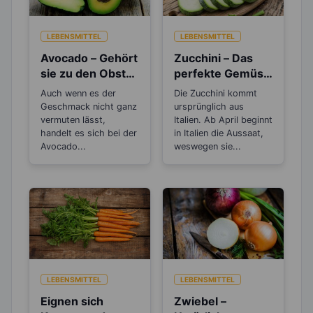
LEBENSMITTEL
LEBENSMITTEL
Avocado – Gehört
Zucchini – Das
sie zu den Obst-
perfekte Gemüse
oder
zum Abnehmen
Auch wenn es der
Die Zucchini kommt
Gemüsesorten?
Geschmack nicht ganz
ursprünglich aus
vermuten lässt,
Italien. Ab April beginnt
handelt es sich bei der
in Italien die Aussaat,
Avocado...
weswegen sie...
LEBENSMITTEL
LEBENSMITTEL
Eignen sich
Zwiebel –