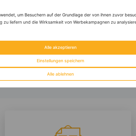
Rezepte mit 600 bis 700 kcal
Rezepte
endet, um Besuchern auf der Grundlage der von ihnen zuvor besuc
 zu liefern und die Wirksamkeit von Werbekampagnen zu analysier
Kichererbsensalat mit Tomaten
‹
Kalorien:
609 kcal
›
Alle akzeptieren
Fett:
28 g
Eiweiß:
23 g
Einstellungen speichern
Kohlehydrate:
51 g
Alle ablehnen