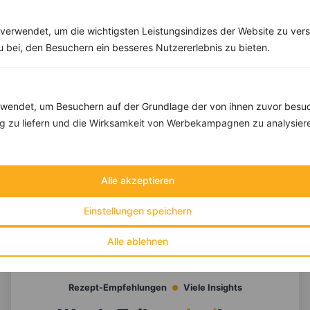
verwendet, um die wichtigsten Leistungsindizes der Website zu ver
zu bei, den Besuchern ein besseres Nutzererlebnis zu bieten.
endet, um Besuchern auf der Grundlage der von ihnen zuvor besuc
 zu liefern und die Wirksamkeit von Werbekampagnen zu analysier
Alle akzeptieren
Einstellungen speichern
10 %
Gutschein für unseren Shop
Alle ablehnen
Tipps & Tricks
Aktionen & Rabatte
Rezept-Empfehlungen
Viele Insights