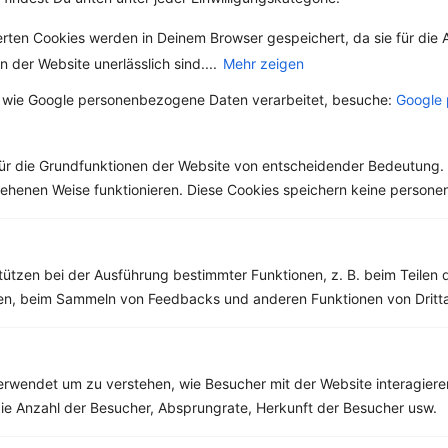
Pfanne mit Tofu und Gemüse
erten Cookies werden in Deinem Browser gespeichert, da sie für die 
‹
Kalorien:
444 kcal
›
 der Website unerlässlich sind....
Mehr zeigen
Fett:
23 g
Eiweiß:
32 g
 wie Google personenbezogene Daten verarbeitet, besuche:
Google 
Kohlehydrate:
17 g
ür die Grundfunktionen der Website von entscheidender Bedeutung. 
esehenen Weise funktionieren. Diese Cookies speichern keine perso
Rezepte mit 400 bis 500 kcal
Rezepte
tützen bei der Ausführung bestimmter Funktionen, z. B. beim Teilen 
men, beim Sammeln von Feedbacks und anderen Funktionen von Dritta
Overnight Oats mit Banane, Schoko und Chiasamen
‹
Kalorien:
424 kcal
›
Fett:
8 g
rwendet um zu verstehen, wie Besucher mit der Website interagiere
Eiweiß:
14 g
ie Anzahl der Besucher, Absprungrate, Herkunft der Besucher usw.
Kohlehydrate:
68 g