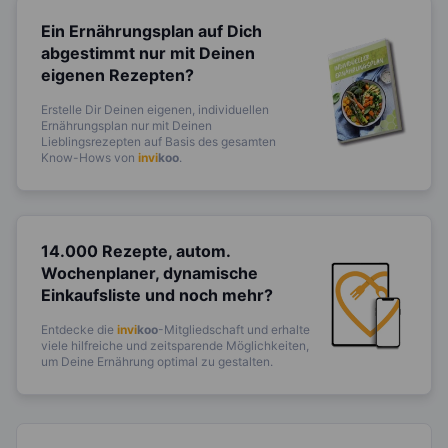
Ein Ernährungsplan auf Dich
abgestimmt
nur mit Deinen
eigenen Rezepten?
Erstelle Dir Deinen eigenen, individuellen
Ernährungsplan nur mit Deinen
Lieblingsrezepten auf Basis des gesamten
Know-Hows von
invi
koo
.
14.000 Rezepte, autom.
Wochenplaner,
dynamische
Einkaufsliste und noch mehr?
Entdecke die
invi
koo
-Mitgliedschaft und erhalte
viele hilfreiche und zeitsparende Möglichkeiten,
um Deine Ernährung optimal zu gestalten.