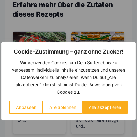
Erfahre mehr über die Zutaten
dieses Rezepts
Cookie-Zustimmung – ganz ohne Zucker!
Wir verwenden Cookies, um Dein Surferlebnis zu
verbessern, individuelle Inhalte einzusetzen und unseren
LEBENSMITTEL
LEBENSMITTEL
Datenverkehr zu analysieren. Wenn Du auf „Alle
Tomaten- Mehr
Weißt Du, ab
akzeptieren" klickst, stimmst Du der Anwendung von
des Anti-Aging-
wann der Gouda
Cookies zu.
Stoffs Lycopin
als „Alter Gouda“
Tomaten belegen den
Der beliebte Gouda
durchs
bezeichnet wird?
1. Platz unter den Top
wird zum Schnittkäse
Anpassen
Alle ablehnen
Alle akzeptieren
Einkochen?
10 der Gemüsesorten
gezählt. Dieser
in Deutschland. Rund
Schnittkäse zeichnet
24...
sich durch eine saftige
und...