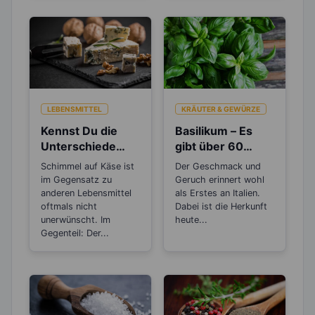
LEBENSMITTEL
KRÄUTER & GEWÜRZE
Kennst Du die
Basilikum – Es
Unterschiede
gibt über 60
zwischen Weiß-,
verschiedene
Schimmel auf Käse ist
Der Geschmack und
Blau- und
Arten
im Gegensatz zu
Geruch erinnert wohl
Rotschimmelkäse
anderen Lebensmittel
als Erstes an Italien.
?
oftmals nicht
Dabei ist die Herkunft
unerwünscht. Im
heute...
Gegenteil: Der...