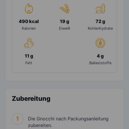
490 kcal
19 g
72 g
Kalorien
Eiweiß
Kohlenhydrate
11 g
4 g
Fett
Ballaststoffe
Zubereitung
1
Die Gnocchi nach Packungsanleitung
zubereiten.