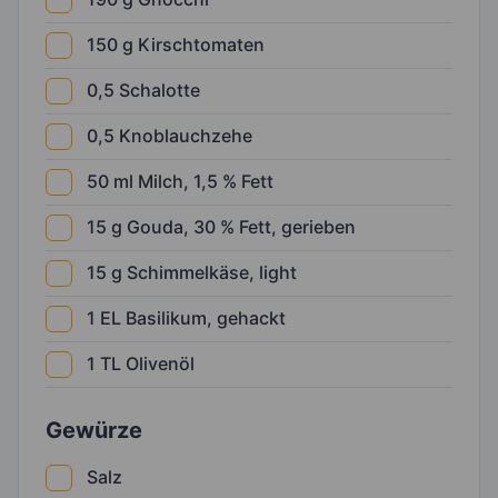
150
g
Kirschtomaten
0,5
Schalotte
0,5
Knoblauchzehe
50
ml
Milch, 1,5 % Fett
15
g
Gouda, 30 % Fett, gerieben
15
g
Schimmelkäse, light
1
EL
Basilikum, gehackt
1
TL
Olivenöl
Gewürze
Salz