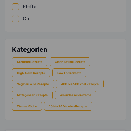
Pfeffer
Chili
Kategorien
Kartoffel Rezepte
Clean Eating Rezepte
High-Carb Rezepte
Low Fat Rezepte
Vegetarische Rezepte
400 bis 500 kcal Rezepte
Mittagessen Rezepte
Abendessen Rezepte
Warme Küche
10 bis 20 Minuten Rezepte