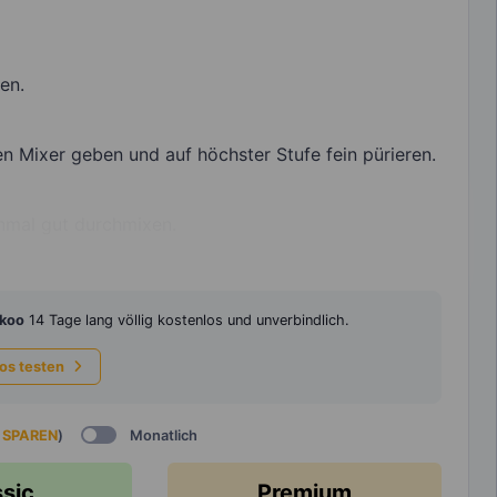
en.
n Mixer geben und auf höchster Stufe fein pürieren.
inmal gut durchmixen.
koo
14 Tage lang völlig kostenlos und unverbindlich.
los testen
 SPAREN
)
Monatlich
ssic
Premium