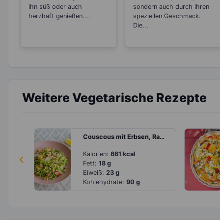
ihn süß oder auch
sondern auch durch ihren
herzhaft genießen....
speziellen Geschmack.
Die...
Weitere Vegetarische Rezepte
Couscous mit Erbsen, Radieschen und Zitrone
‹
Kalorien:
661 kcal
Fett:
18 g
Eiweiß:
23 g
Kohlehydrate:
90 g