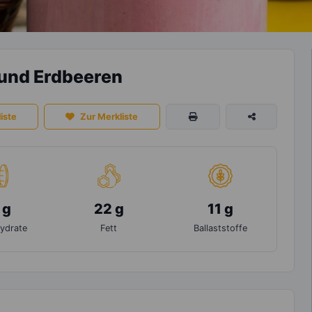
und Erdbeeren
iste
Zur Merkliste
 g
22 g
11 g
ydrate
Fett
Ballaststoffe