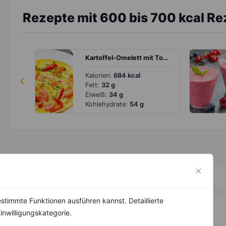
Rezepte mit 600 bis 700 kcal Re
Kartoffel-Omelett mit Tomate und Paprika
‹
Kalorien:
684 kcal
Fett:
32 g
Eiweiß:
34 g
Kohlehydrate:
54 g
stimmte Funktionen ausführen kannst. Detaillierte
inwilligungskategorie.