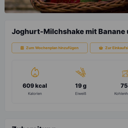
Joghurt-Milchshake mit Banane 
Zum Wochenplan hinzufügen
Zur Einkaufsl
609 kcal
19 g
75
Kalorien
Eiweiß
Kohlenh