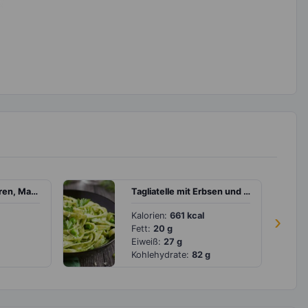
Shake mit Himbeeren, Mandelmilch und Quark
Tagliatelle mit Erbsen und Petersilienpesto
Kalorien:
661 kcal
›
Fett:
20 g
Eiweiß:
27 g
Kohlehydrate:
82 g