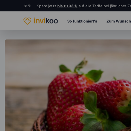
🎉🎉 Spare jetzt
bis zu 33 %
auf alle Tarife bei jährlicher 
invi
koo
So funktioniert's
Zum Wunsch