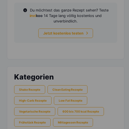
Du möchtest das ganze Rezept sehen? Teste
invi
koo
14 Tage lang völlig kostenlos und
unverbindlich.
Jetzt kostenlos testen
Kategorien
Shake Rezepte
Clean Eating Rezepte
High-Carb Rezepte
Low Fat Rezepte
Vegetarische Rezepte
600 bis 700 kcal Rezepte
Frühstück Rezepte
Mittagessen Rezepte