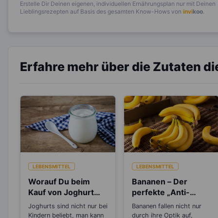
Erstelle Dir Deinen eigenen, individuellen Ernährungsplan nur mit Deinen
Lieblingsrezepten auf Basis des gesamten Know-Hows von
invi
koo
.
Erfahre mehr über die Zutaten d
LEBENSMITTEL
LEBENSMITTEL
Worauf Du beim
Bananen – Der
Kauf von Joghurt
perfekte „Anti-
achten solltest
Stress“-Snack
Joghurts sind nicht nur bei
Bananen fallen nicht nur
Kindern beliebt, man kann
durch ihre Optik auf,