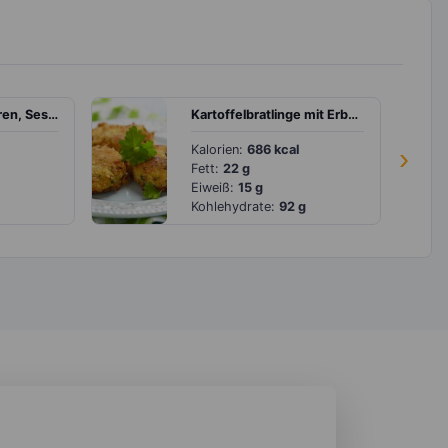
Amaranth mit Beeren, Sesam und Kürbiskernen
Kartoffelbratlinge mit Erbsen
Kalorien:
686 kcal
›
Fett:
22 g
Eiweiß:
15 g
Kohlehydrate:
92 g