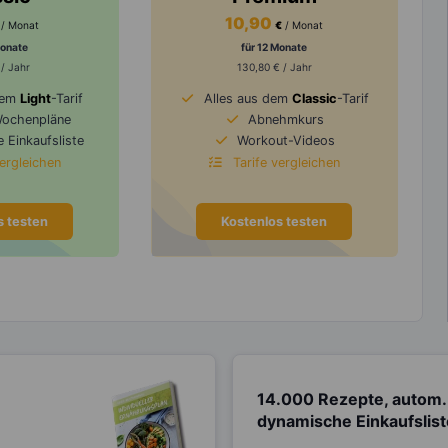
10,90
/ Monat
€
/ Monat
Monate
für 12 Monate
 / Jahr
130,80 € / Jahr
dem
Light
-Tarif
Alles aus dem
Classic
-Tarif
Wochenpläne
Abnehmkurs
 Einkaufsliste
Workout-Videos
vergleichen
Tarife vergleichen
s testen
Kostenlos testen
14.000 Rezepte, autom.
dynamische Einkaufslis