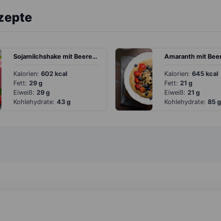
zepte
Sojamilchshake mit Beeren und Joghurt
Kalorien:
602 kcal
Kalorien:
645 kcal
Fett:
29 g
Fett:
21 g
Eiweiß:
29 g
Eiweiß:
21 g
Kohlehydrate:
43 g
Kohlehydrate:
85 g