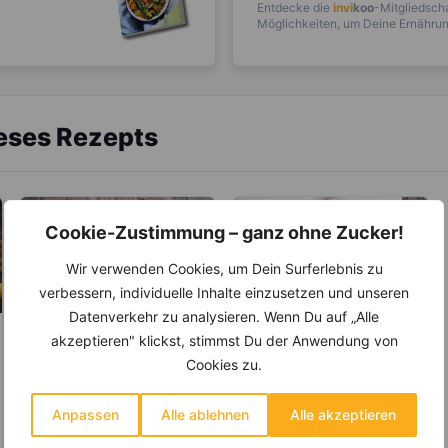
Entdecke die
invi
koo
-Mitgliedscha
Möglichkeiten, um Deine Ernährung
ieses Rezepts
Cookie-Zustimmung – ganz ohne Zucker!
Wir verwenden Cookies, um Dein Surferlebnis zu
verbessern, individuelle Inhalte einzusetzen und unseren
Datenverkehr zu analysieren. Wenn Du auf „Alle
akzeptieren" klickst, stimmst Du der Anwendung von
LEBENSMITTEL
KRÄUTER & GEWÜRZE
Cookies zu.
Erdbeeren zum
Zimt – Wirkt bei
Abnehmen –
Entzündungen und
Anpassen
Alle ablehnen
Alle akzeptieren
Wusstest du, das
Rheuma
Rund 150.000 Tonnen
Die Herkunft des
sie botanisch
Erdbeeren werden jährlich
Zimtbaumes ist Sri Lanka.