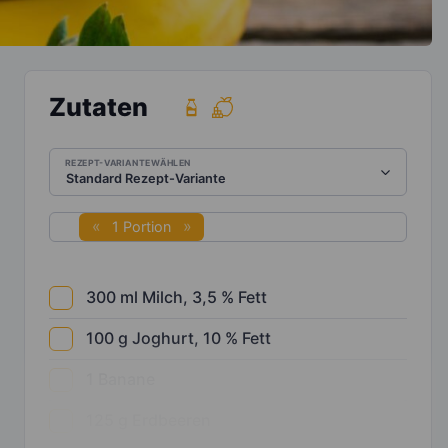
Zutaten
REZEPT-VARIANTE WÄHLEN
1 Portion
300
ml
Milch, 3,5 % Fett
100
g
Joghurt, 10 % Fett
1
Banane
125
g
Erdbeeren