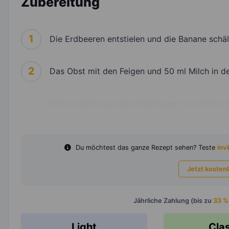
Zubereitung
1
Die Erdbeeren entstielen und die Banane schäl
2
Das Obst mit den Feigen und 50 ml Milch in de
3
Die restlichen Zutaten hinzufügen und noch e
Du möchtest das ganze Rezept sehen? Teste
invi
Jetzt kosten
Jährliche Zahlung (bis zu
33 %
Light
Cla