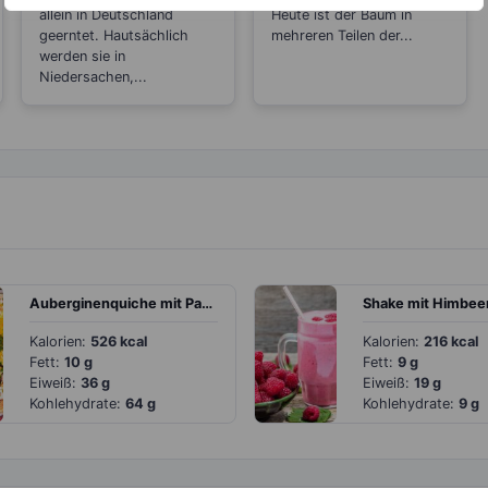
gesehen Nüsse
allein in Deutschland
Heute ist der Baum in
sind?
geerntet. Hautsächlich
mehreren Teilen der...
werden sie in
Niedersachen,...
Auberginenquiche mit Paprika und Käse
Kalorien:
526 kcal
Kalorien:
216 kcal
Fett:
10 g
Fett:
9 g
Eiweiß:
36 g
Eiweiß:
19 g
Kohlehydrate:
64 g
Kohlehydrate:
9 g