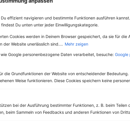
 Zustimmung anpassen
Joghurtcreme mit Erdbeeren, Haselnüssen und Raspelschokolade
Du effizient navigieren und bestimmte Funktionen ausführen kannst. 
‹
Kalorien:
534 kcal
›
 findest Du unten unter jeder Einwilligungskategorie.
Fett:
18 g
Eiweiß:
38 g
erten Cookies werden in Deinem Browser gespeichert, da sie für die 
Kohlehydrate:
48 g
 der Website unerlässlich sind....
Mehr zeigen
 wie Google personenbezogene Daten verarbeitet, besuche:
Google 
ür die Grundfunktionen der Website von entscheidender Bedeutung. 
esehenen Weise funktionieren. Diese Cookies speichern keine perso
tützen bei der Ausführung bestimmter Funktionen, z. B. beim Teilen 
men, beim Sammeln von Feedbacks und anderen Funktionen von Dritta