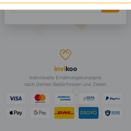
DEINE E-MAIL ADRESSE
invi
koo
Individuelle Ernährungskonzepte
nach Deinen Bedürfnissen und Zielen.