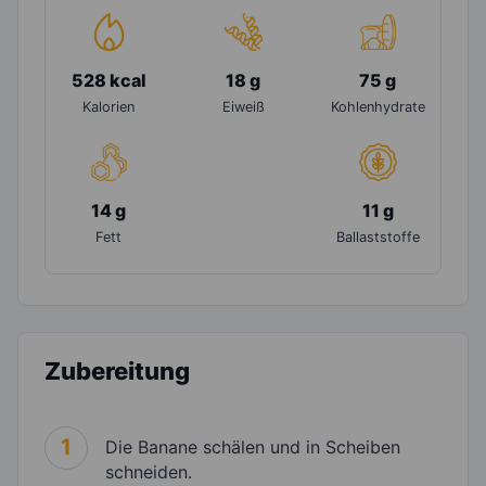
528 kcal
18 g
75 g
Kalorien
Eiweiß
Kohlenhydrate
14 g
11 g
Fett
Ballaststoffe
Zubereitung
1
Die Banane schälen und in Scheiben
schneiden.