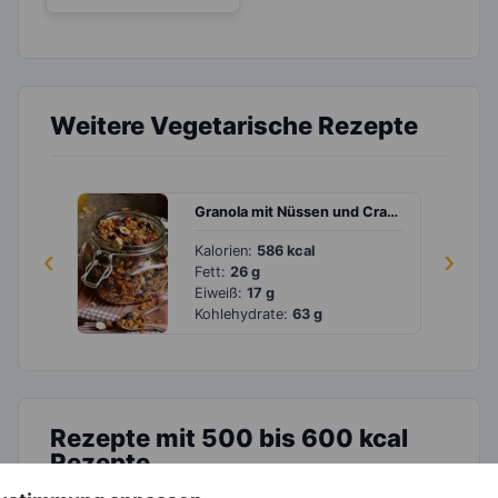
Weitere Vegetarische Rezepte
Granola mit Nüssen und Cranberries
‹
Kalorien:
586 kcal
›
Fett:
26 g
Eiweiß:
17 g
Kohlehydrate:
63 g
Rezepte mit 500 bis 600 kcal
Rezepte