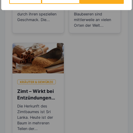
gut beim
nur durch ihre Optik
und Osteuropa
Abnehmen
auf, sondern auch
stammenden
durch ihren speziellen
Blaubeeren sind
Geschmack. Die...
mittlerweile an vielen
Orten der Welt...
KRÄUTER & GEWÜRZE
Zimt – Wirkt bei
Entzündungen
und Rheuma
Die Herkunft des
Zimtbaumes ist Sri
Lanka. Heute ist der
Baum in mehreren
Teilen der...