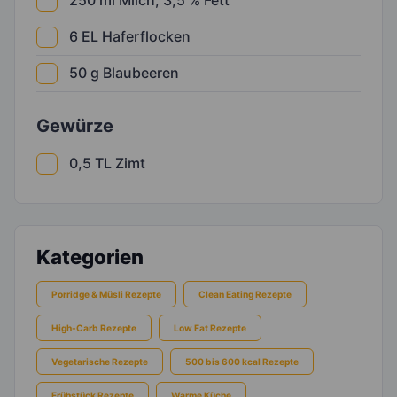
250
ml
Milch, 3,5 % Fett
6
EL
Haferflocken
50
g
Blaubeeren
Gewürze
0,5
TL
Zimt
Kategorien
Porridge & Müsli Rezepte
Clean Eating Rezepte
High-Carb Rezepte
Low Fat Rezepte
Vegetarische Rezepte
500 bis 600 kcal Rezepte
Frühstück Rezepte
Warme Küche