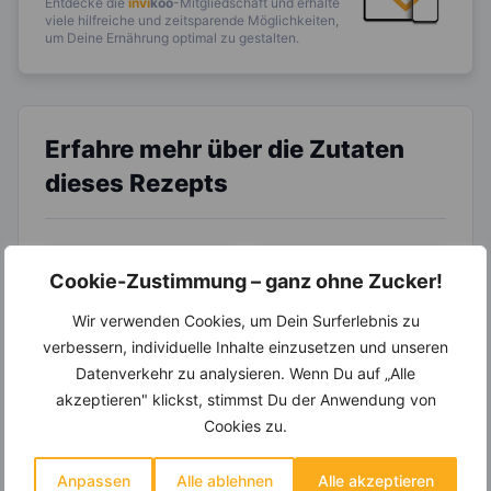
Entdecke die
invi
koo
-Mitgliedschaft und erhalte
viele hilfreiche und zeitsparende Möglichkeiten,
um Deine Ernährung optimal zu gestalten.
Erfahre mehr über die Zutaten
dieses Rezepts
Cookie-Zustimmung – ganz ohne Zucker!
Wir verwenden Cookies, um Dein Surferlebnis zu
verbessern, individuelle Inhalte einzusetzen und unseren
Datenverkehr zu analysieren. Wenn Du auf „Alle
LEBENSMITTEL
LEBENSMITTEL
akzeptieren" klickst, stimmst Du der Anwendung von
Bananen – Der
Blaubeeren –
Cookies zu.
perfekte „Anti-
Schönheitselixier
Stress“-Snack
für die Haut und
Anpassen
Alle ablehnen
Alle akzeptieren
Bananen fallen nicht
Die aus Nord-, Mittel-