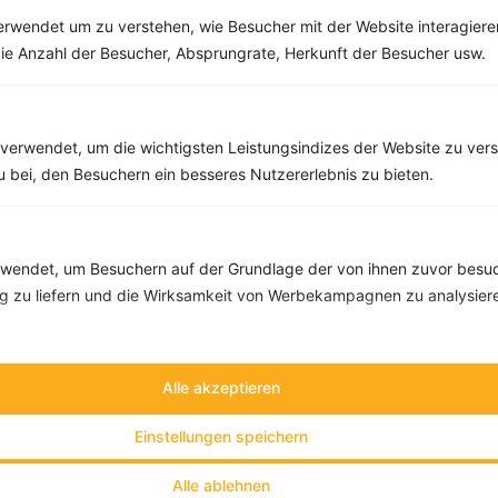
rwendet um zu verstehen, wie Besucher mit der Website interagiere
ie Anzahl der Besucher, Absprungrate, Herkunft der Besucher usw.
10 %
Gutschein für unseren Shop
Tipps & Tricks
Aktionen & Rabatte
verwendet, um die wichtigsten Leistungsindizes der Website zu ver
Rezept-Empfehlungen
Viele Insights
zu bei, den Besuchern ein besseres Nutzererlebnis zu bieten.
Werde Teil von
invi
koo
.
Alle Felder, bis auf Deine E-Mail Adresse, sind
optional
.
endet, um Besuchern auf der Grundlage der von ihnen zuvor besuc
 zu liefern und die Wirksamkeit von Werbekampagnen zu analysier
VORNAME
NACHNAME
Alle akzeptieren
Einstellungen speichern
DEIN TAGESBEDARF
Alle ablehnen