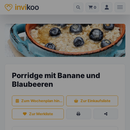
invi
koo
0
Porridge mit Banane und
Blaubeeren
Zum Wochenplan hinzufügen
Zur Einkaufsliste
Zur Merkliste