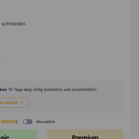
 schneiden.
eln.
koo
14 Tage lang völlig kostenlos und unverbindlich.
los testen
 SPAREN
)
Monatlich
ssic
Premium