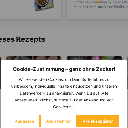
Entdecke die
invi
koo
-Mitgliedscha
Möglichkeiten, um Deine Ernährung
ieses Rezepts
Cookie-Zustimmung – ganz ohne Zucker!
Wir verwenden Cookies, um Dein Surferlebnis zu
verbessern, individuelle Inhalte einzusetzen und unseren
Datenverkehr zu analysieren. Wenn Du auf „Alle
LEBENSMITTEL
LEBENSMITTEL
akzeptieren" klickst, stimmst Du der Anwendung von
Kartoffeln – Helfen
Zwiebel –
Cookies zu.
sie beim Abnehmen
Natürliches
oder machen sie
Antibiotikum und
Anpassen
Alle ablehnen
Alle akzeptieren
Kartoffeln gelten als das
Die Zwiebel ist eine
dick?
„Wunder“-Heilmittel
beliebteste Gemüse in
Pflanzenart und gehört zu