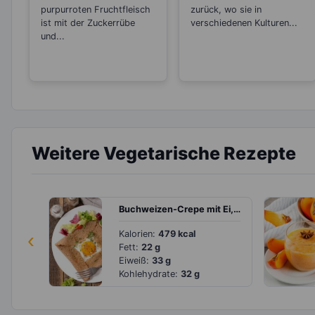
purpurroten Fruchtfleisch
zurück, wo sie in
ist mit der Zuckerrübe
verschiedenen Kulturen...
und...
Weitere Vegetarische Rezepte
Buchweizen-Crepe mit Ei, Parmesan und Salat
‹
Kalorien:
479 kcal
Fett:
22 g
Eiweiß:
33 g
Kohlehydrate:
32 g