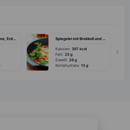
Obstsalat mit Banane, Erdbeeren und Quark
Spiegelei mit Brokkoli und Paprika
Kalorien:
397 kcal
›
Fett:
23 g
Eiweiß:
28 g
g
Kohlehydrate:
13 g