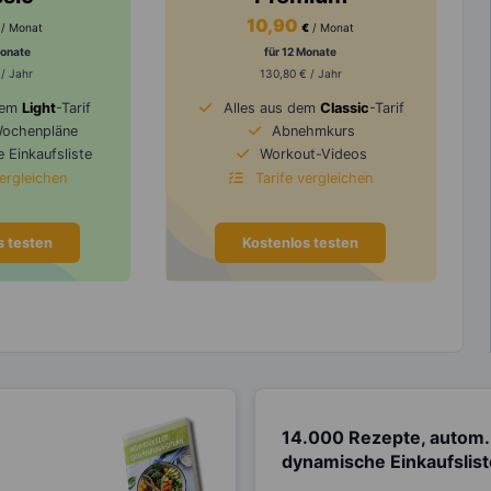
10,90
/ Monat
€
/ Monat
Monate
für 12 Monate
 / Jahr
130,80 € / Jahr
dem
Light
-Tarif
Alles aus dem
Classic
-Tarif
Wochenpläne
Abnehmkurs
 Einkaufsliste
Workout-Videos
vergleichen
Tarife vergleichen
s testen
Kostenlos testen
14.000 Rezepte, autom.
dynamische Einkaufslis