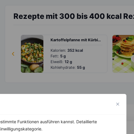
Rezepte mit 300 bis 400 kcal R
Kartoffelpfanne mit Kürbis, grünen Bohnen und Zucchini
‹
Kalorien:
352 kcal
Fett:
5 g
Eiweiß:
12 g
Kohlehydrate:
55 g
stimmte Funktionen ausführen kannst. Detaillierte
inwilligungskategorie.