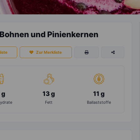
 Bohnen und Pinienkernen
iste
Zur Merkliste
 g
13 g
11 g
ydrate
Fett
Ballaststoffe