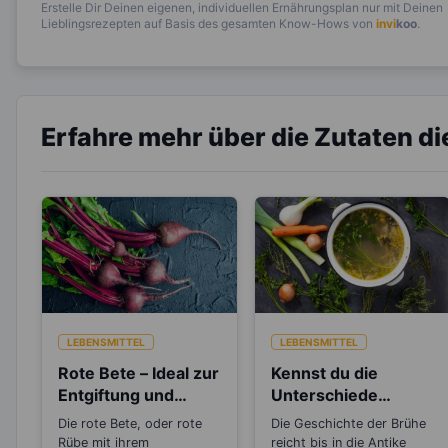
Erstelle Dir Deinen eigenen, individuellen Ernährungsplan nur mit Deinen
Lieblingsrezepten auf Basis des gesamten Know-Hows von
invi
koo
.
Erfahre mehr über die Zutaten d
LEBENSMITTEL
LEBENSMITTEL
Rote Bete – Ideal zur
Kennst du die
Entgiftung und
Unterschiede
inneren Reinigung
zwischen Brühe,
Die rote Bete, oder rote
Die Geschichte der Brühe
Fond und Bouillon?
Rübe mit ihrem
reicht bis in die Antike