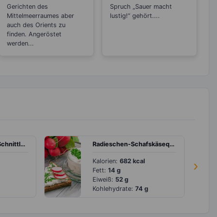
Gerichten des
Spruch „Sauer macht
Mittelmeerraumes aber
lustig!“ gehört....
auch des Orients zu
finden. Angeröstet
werden...
Erbsensuppe mit Schnittlauch
Radieschen-Schafskäsequark mit Körnerbrot
Kalorien:
682 kcal
›
Fett:
14 g
Eiweiß:
52 g
Kohlehydrate:
74 g