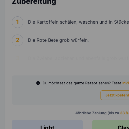
Zubereitung
1
Die Kartoffeln schälen, waschen und in Stücke
2
Die Rote Bete grob würfeln.
3
Die Zwiebel abziehen und ebenfalls grob würf
Du möchtest das ganze Rezept sehen? Teste
invi
Jetzt kosten
Jährliche Zahlung (bis zu
33 %
Light
Cla