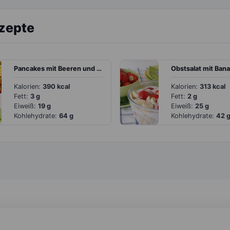
ezepte
Pancakes mit Beeren und Quark
Kalorien:
390 kcal
Kalorien:
313 kcal
Fett:
3 g
Fett:
2 g
Eiweiß:
19 g
Eiweiß:
25 g
Kohlehydrate:
64 g
Kohlehydrate:
42 