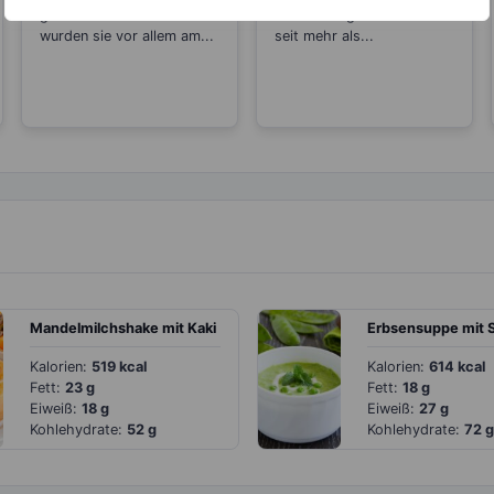
ganz Deutschland. Leider
der Gattung Lauch. Schon
wurden sie vor allem am...
seit mehr als...
Mandelmilchshake mit Kaki
Kalorien:
519 kcal
Kalorien:
614 kcal
Fett:
23 g
Fett:
18 g
Eiweiß:
18 g
Eiweiß:
27 g
Kohlehydrate:
52 g
Kohlehydrate:
72 g