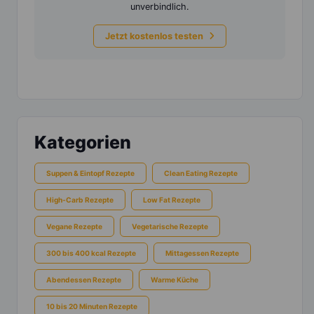
unverbindlich.
Jetzt kostenlos testen
Kategorien
Suppen & Eintopf Rezepte
Clean Eating Rezepte
High-Carb Rezepte
Low Fat Rezepte
Vegane Rezepte
Vegetarische Rezepte
300 bis 400 kcal Rezepte
Mittagessen Rezepte
Abendessen Rezepte
Warme Küche
10 bis 20 Minuten Rezepte