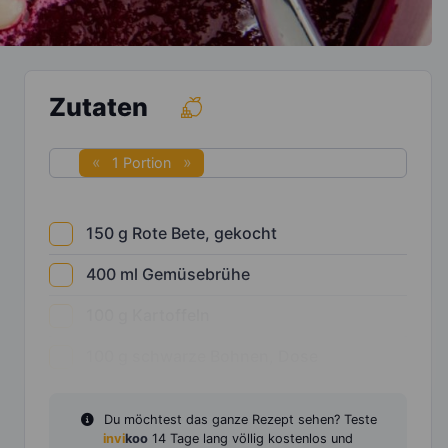
Zutaten
1 Portion
150
g
Rote Bete, gekocht
400
ml
Gemüsebrühe
100
g
Kartoffeln
100
g
schwarze Bohnen, Dose
Du möchtest das ganze Rezept sehen? Teste
invi
koo
14 Tage lang völlig kostenlos und