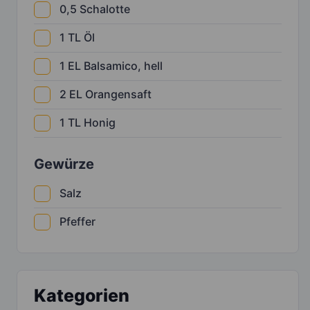
0,5
Schalotte
1
TL
Öl
1
EL
Balsamico, hell
2
EL
Orangensaft
1
TL
Honig
Gewürze
Salz
Pfeffer
Kategorien