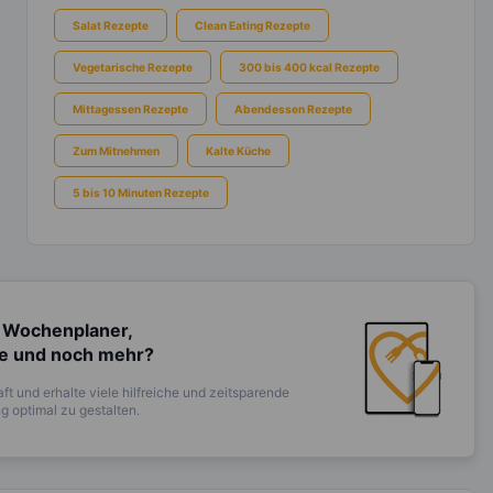
Salat Rezepte
Clean Eating Rezepte
Vegetarische Rezepte
300 bis 400 kcal Rezepte
Mittagessen Rezepte
Abendessen Rezepte
Zum Mitnehmen
Kalte Küche
5 bis 10 Minuten Rezepte
 Wochenplaner,
te und noch mehr?
ft und erhalte viele hilfreiche und zeitsparende
 optimal zu gestalten.