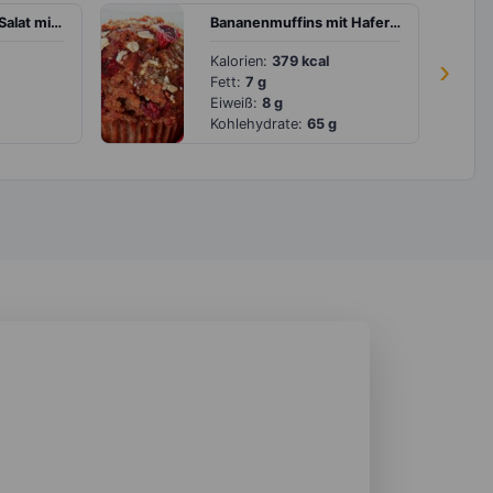
Grünkohl-Quinoa-Salat mit veganem Feta und Nüssen
Bananenmuffins mit Haferflocken
Kalorien:
379 kcal
›
Fett:
7 g
Eiweiß:
8 g
Kohlehydrate:
65 g