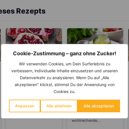
ieses Rezepts
Cookie-Zustimmung – ganz ohne Zucker!
Wir verwenden Cookies, um Dein Surferlebnis zu
LEBENSMITTEL
LEBENSMITTEL
verbessern, individuelle Inhalte einzusetzen und unseren
Datenverkehr zu analysieren. Wenn Du auf „Alle
Der Granatapfel –
Kennst du die
akzeptieren" klickst, stimmst Du der Anwendung von
Ein wahrer
Unterschiede beim
Jungbrunnen
Balsamico Essig?
Cookies zu.
Der Granatapfel glänzt
Der Name „Balsam“ oder
nicht nur durch sein
„Balsamico“ leitet sich vom
Äußeres und inneres
lateinischen Wort
Anpassen
Alle ablehnen
Alle akzeptieren
Aussehen, sondern auch
„balsamum“ ab, das
durch seine...
ursprünglich
wohlriechende...