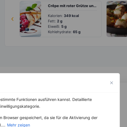
Crêpe mit roter Grütze und Beeren
‹
Kalorien:
349 kcal
Fett:
2 g
Eiweiß:
5 g
Kohlehydrate:
65 g
stimmte Funktionen ausführen kannst. Detaillierte
inwilligungskategorie.
 Browser gespeichert, da sie für die Aktivierung der
....
Mehr zeigen