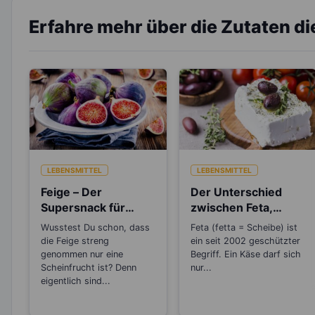
Erfahre mehr über die Zutaten d
LEBENSMITTEL
LEBENSMITTEL
Feige – Der
Der Unterschied
Supersnack für
zwischen Feta,
Sportler
Schafskäse, Hirten-
Wusstest Du schon, dass
Feta (fetta = Scheibe) ist
und Balkankäse
die Feige streng
ein seit 2002 geschützter
genommen nur eine
Begriff. Ein Käse darf sich
Scheinfrucht ist? Denn
nur...
eigentlich sind...