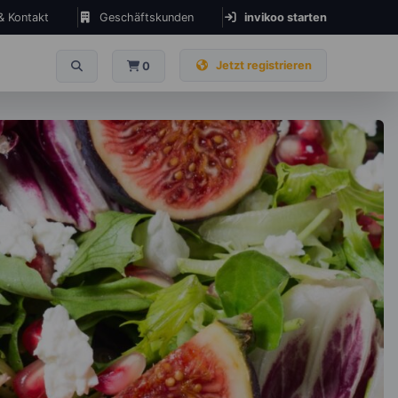
 & Kontakt
Geschäftskunden
invikoo starten
Jetzt registrieren
0