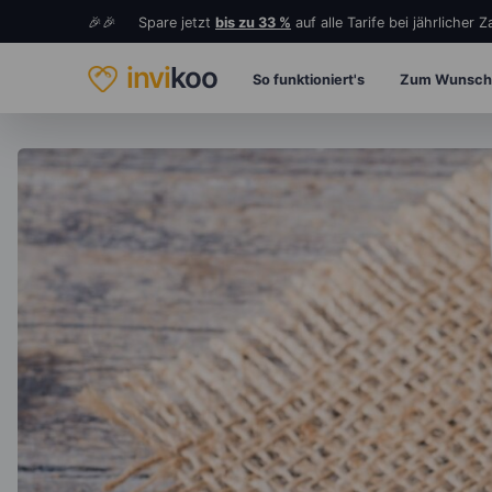
🎉🎉 Spare jetzt
bis zu 33 %
auf alle Tarife bei jährlicher 
invi
koo
So funktioniert's
Zum Wunsch