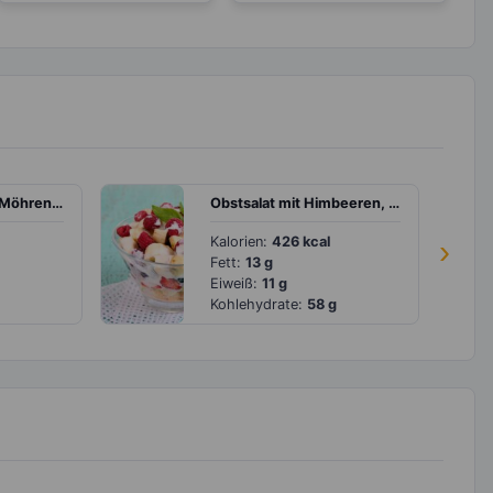
Bohnensuppe mit Möhren und Sellerie
Obstsalat mit Himbeeren, Brombeeren, Banane und Joghurt
Kalorien:
426 kcal
›
Fett:
13 g
Eiweiß:
11 g
Kohlehydrate:
58 g