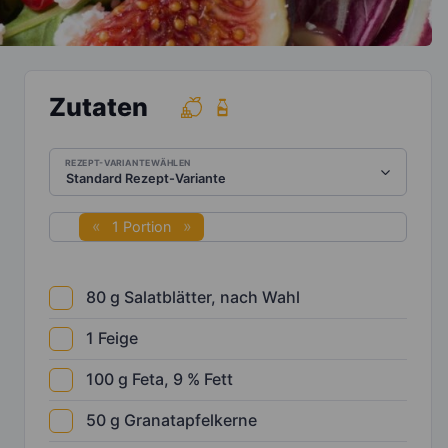
Zutaten
REZEPT-VARIANTE WÄHLEN
1 Portion
80
g
Salatblätter, nach Wahl
1
Feige
100
g
Feta, 9 % Fett
50
g
Granatapfelkerne