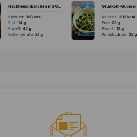
Hackfleischbällchen mit Gemüse und Mozzarella
Kalorien:
398 kcal
Kalorien:
393 kcal
Fett:
14 g
Fett:
22 g
Eiweiß:
42 g
Eiweiß:
12 g
Kohlehydrate:
21 g
Kohlehydrate:
32 g