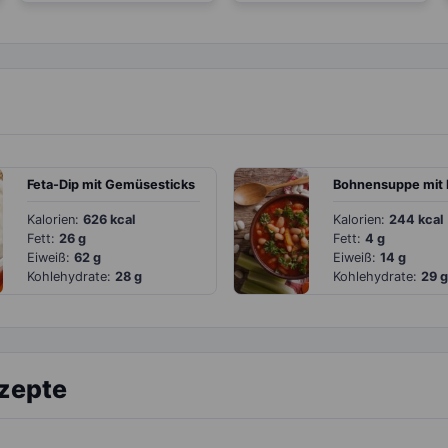
Feta-Dip mit Gemüsesticks
Kalorien:
626 kcal
Kalorien:
244 kcal
Fett:
26 g
Fett:
4 g
Eiweiß:
62 g
Eiweiß:
14 g
Kohlehydrate:
28 g
Kohlehydrate:
29 g
ezepte