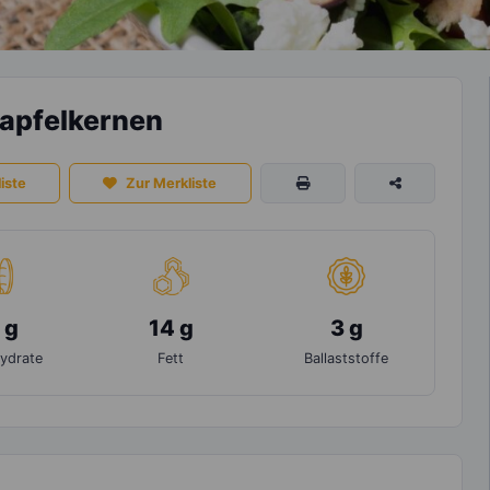
tapfelkernen
iste
Zur Merkliste
 g
14 g
3 g
ydrate
Fett
Ballaststoffe