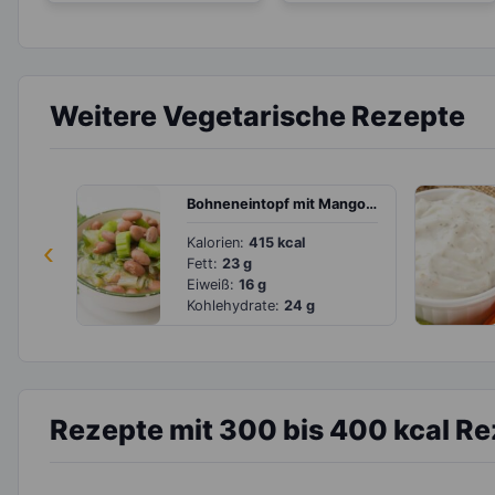
Weitere Vegetarische Rezepte
Bohneneintopf mit Mangold und Stangensellerie
‹
Kalorien:
415 kcal
Fett:
23 g
Eiweiß:
16 g
Kohlehydrate:
24 g
Rezepte mit 300 bis 400 kcal R