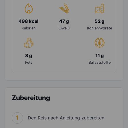
498 kcal
47 g
52 g
Kalorien
Eiweiß
Kohlenhydrate
8 g
11 g
Fett
Ballaststoffe
Zubereitung
1
Den Reis nach Anleitung zubereiten.