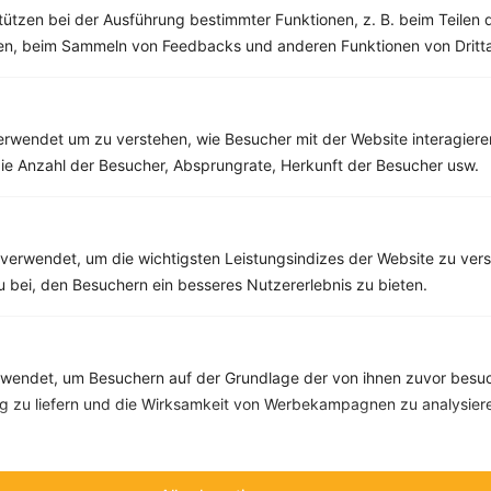
Fett:
10 g
tützen bei der Ausführung bestimmter Funktionen, z. B. beim Teilen 
Eiweiß:
14 g
men, beim Sammeln von Feedbacks und anderen Funktionen von Dritta
Kohlehydrate:
46 g
rwendet um zu verstehen, wie Besucher mit der Website interagiere
Rezepte mit 400 bis 500 kcal
ie Anzahl der Besucher, Absprungrate, Herkunft der Besucher usw.
Rezepte
verwendet, um die wichtigsten Leistungsindizes der Website zu ver
Flammkuchen mit Zwiebel- und Schinkenwürfeln und Tomatensalat
zu bei, den Besuchern ein besseres Nutzererlebnis zu bieten.
‹
Kalorien:
494 kcal
›
Fett:
14 g
Eiweiß:
28 g
endet, um Besuchern auf der Grundlage der von ihnen zuvor besuc
Kohlehydrate:
60 g
 zu liefern und die Wirksamkeit von Werbekampagnen zu analysier