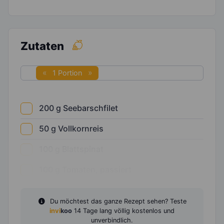
Zutaten
1 Portion
200
g
Seebarschfilet
50
g
Vollkornreis
100
g
Blattspinat
100
g
Tomaten, passiert
Du möchtest das ganze Rezept sehen? Teste
invi
koo
14 Tage lang völlig kostenlos und
unverbindlich.