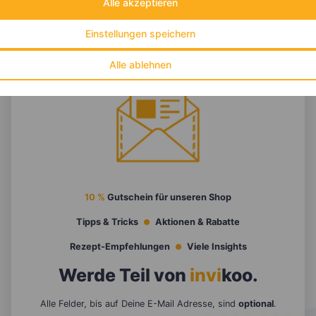
Alle akzeptieren
Einstellungen speichern
Alle ablehnen
10 %
Gutschein für unseren Shop
Tipps & Tricks
Aktionen & Rabatte
Rezept-Empfehlungen
Viele Insights
Werde Teil von
invi
koo
.
Alle Felder, bis auf Deine E-Mail Adresse, sind
optional
.