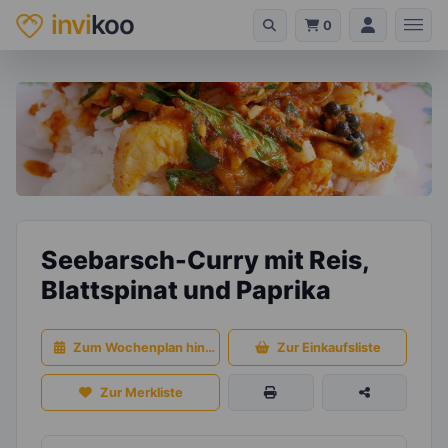
invi
koo
0
Seebarsch-Curry mit Reis,
Blattspinat und Paprika
Zum Wochenplan hinzufügen
Zur Einkaufsliste
Zur Merkliste