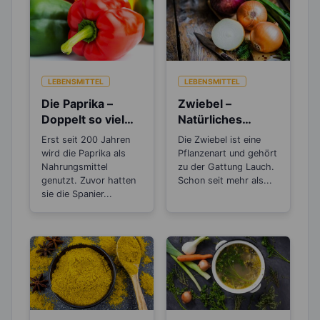
LEBENSMITTEL
LEBENSMITTEL
Die Paprika –
Zwiebel –
Doppelt so viel
Natürliches
Vitamin C, wie die
Antibiotikum und
Erst seit 200 Jahren
Die Zwiebel ist eine
Zitrone
„Wunder“-
wird die Paprika als
Pflanzenart und gehört
Heilmittel
Nahrungsmittel
zu der Gattung Lauch.
genutzt. Zuvor hatten
Schon seit mehr als...
sie die Spanier...