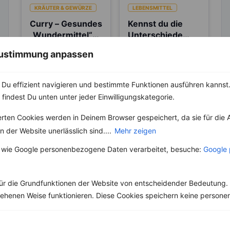
KRÄUTER & GEWÜRZE
LEBENSMITTEL
Curry – Gesundes
Kennst du die
„Wundermittel“
Unterschiede
mit Geschmack
zwischen Brühe,
Curry ist eine
Die Geschichte der
 Zustimmung anpassen
Fond und
Gewürzmischung aus
Brühe reicht bis in die
Bouillon?
vielen verschiedenen
Antike zurück, wo sie
Gewürzen. In Indien ist
in verschiedenen
Du effizient navigieren und bestimmte Funktionen ausführen kannst. 
es als „Masala“
Kulturen...
 findest Du unten unter jeder Einwilligungskategorie.
bekannt....
erten Cookies werden in Deinem Browser gespeichert, da sie für die 
 der Website unerlässlich sind....
Mehr zeigen
 wie Google personenbezogene Daten verarbeitet, besuche:
Google 
Weitere Low Fat Rezepte
ür die Grundfunktionen der Website von entscheidender Bedeutung. 
esehenen Weise funktionieren. Diese Cookies speichern keine perso
Italienisches Nudelgericht mit Bohnen und Pilzen
‹
Kalorien:
368 kcal
›