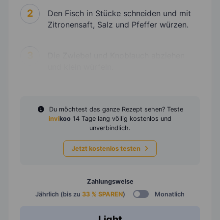
2
Den Fisch in Stücke schneiden und mit
Zitronensaft, Salz und Pfeffer würzen.
3
Die Zwiebel und Knoblauch abziehen
und klein würfeln.
Du möchtest das ganze Rezept sehen? Teste
invi
koo
14 Tage lang völlig kostenlos und
unverbindlich.
Jetzt kostenlos testen
Zahlungsweise
Jährlich (bis zu
33 % SPAREN
)
Monatlich
Light