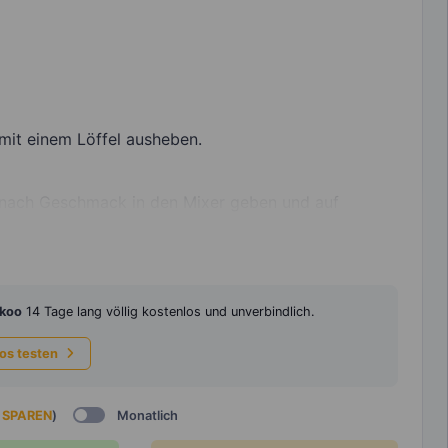
mit einem Löffel ausheben.
n nach Geschmack in den Mixer geben und auf
koo
14 Tage lang völlig kostenlos und unverbindlich.
los testen
 SPAREN
)
Monatlich