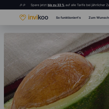
🎉🎉 Spare jetzt
bis zu 33 %
auf alle Tarife bei jährlicher 
invi
koo
So funktioniert's
Zum Wunsch