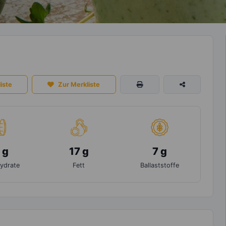
iste
Zur Merkliste
 g
17 g
7 g
ydrate
Fett
Ballaststoffe