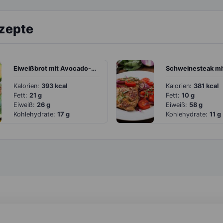
ezepte
Eiweißbrot mit Avocado-Orangen-Creme
Kalorien:
393 kcal
Kalorien:
381 kcal
Fett:
21 g
Fett:
10 g
Eiweiß:
26 g
Eiweiß:
58 g
Kohlehydrate:
17 g
Kohlehydrate:
11 g