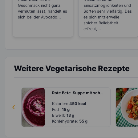
Gemüsesorten?
Geschmack nicht ganz
Einsatzmöglichkeiten und
vermuten lässt, handelt es
Sorten sehr vielfältig. Das
sich bei der Avocado...
es sich mittlerweile
solcher Beliebtheit
erfreut,...
Weitere Vegetarische Rezepte
Rote Bete-Suppe mit schwarzen Bohnen und Pinienkernen
‹
Kalorien:
450 kcal
Fett:
15 g
Eiweiß:
13 g
Kohlehydrate:
55 g