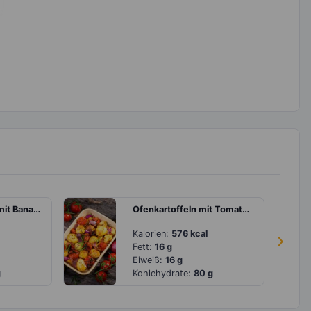
Grüner Smoothie mit Banane, Gurke und Spinat
Ofenkartoffeln mit Tomaten und Zwiebeln
Kalorien:
576 kcal
›
Fett:
16 g
Eiweiß:
16 g
g
Kohlehydrate:
80 g