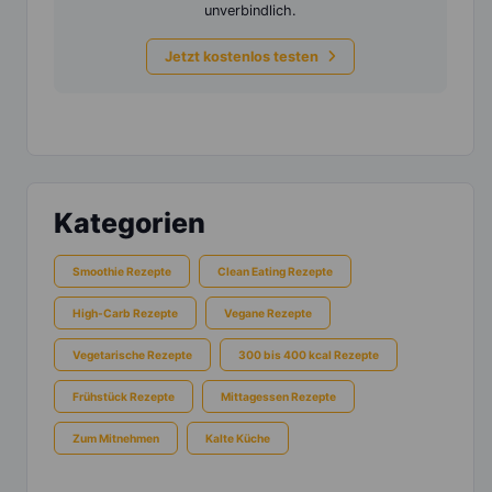
unverbindlich.
Jetzt kostenlos testen
Kategorien
Smoothie Rezepte
Clean Eating Rezepte
High-Carb Rezepte
Vegane Rezepte
Vegetarische Rezepte
300 bis 400 kcal Rezepte
Frühstück Rezepte
Mittagessen Rezepte
Zum Mitnehmen
Kalte Küche