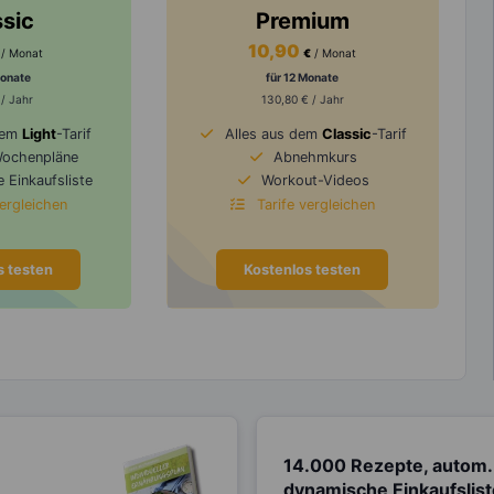
ssic
Premium
10,90
/ Monat
€
/ Monat
Monate
für 12 Monate
 / Jahr
130,80 € / Jahr
dem
Light
-Tarif
Alles aus dem
Classic
-Tarif
Wochenpläne
Abnehmkurs
 Einkaufsliste
Workout-Videos
vergleichen
Tarife vergleichen
s testen
Kostenlos testen
14.000 Rezepte, autom.
dynamische Einkaufslis