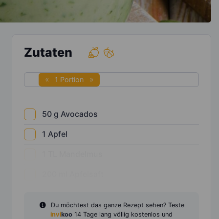
Zutaten
1 Portion
50
g
Avocados
1
Apfel
1
TL
Mandelmus
200
ml
Apfelsaft
Du möchtest das ganze Rezept sehen? Teste
invi
koo
14 Tage lang völlig kostenlos und