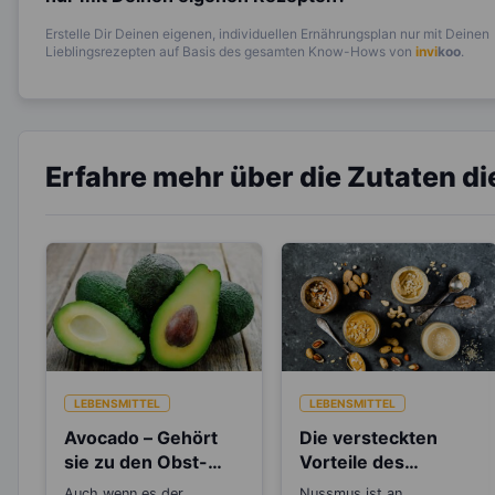
Erstelle Dir Deinen eigenen, individuellen Ernährungsplan nur mit Deinen
Lieblingsrezepten auf Basis des gesamten Know-Hows von
invi
koo
.
Erfahre mehr über die Zutaten d
LEBENSMITTEL
LEBENSMITTEL
Avocado – Gehört
Die versteckten
sie zu den Obst-
Vorteile des
oder
Nussmus
Auch wenn es der
Nussmus ist an