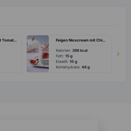
Schweinesteak mit Tomaten
Feigen Nicecream mit Chiapudding
Kalorien:
386 kcal
›
Fett:
15 g
Eiweiß:
10 g
Kohlehydrate:
46 g