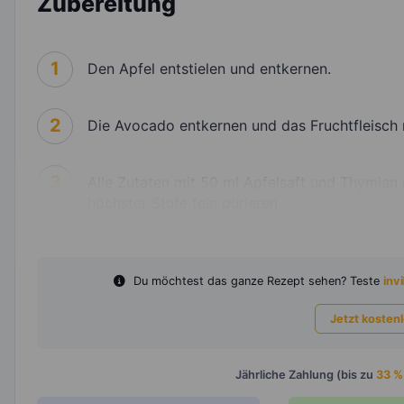
Zubereitung
1
Den Apfel entstielen und entkernen.
2
Die Avocado entkernen und das Fruchtfleisch 
3
Alle Zutaten mit 50 ml Apfelsaft und Thymia
höchster Stufe fein pürieren.
Du möchtest das ganze Rezept sehen? Teste
invi
Jetzt kosten
Jährliche Zahlung (bis zu
33 %