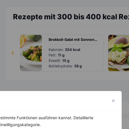
Rezepte mit 300 bis 400 kcal R
Brokkoli-Salat mit Sonnenblumenkernen und Orange
‹
Kalorien:
354 kcal
Fett:
11 g
Eiweiß:
15 g
Kohlehydrate:
39 g
stimmte Funktionen ausführen kannst. Detaillierte
inwilligungskategorie.