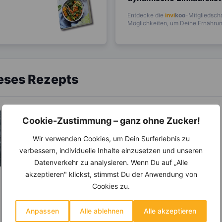
Entdecke die
invi
koo
-Mitgliedscha
Möglichkeiten, um Deine Ernährung
ieses Rezepts
Cookie-Zustimmung – ganz ohne Zucker!
Wir verwenden Cookies, um Dein Surferlebnis zu
verbessern, individuelle Inhalte einzusetzen und unseren
Datenverkehr zu analysieren. Wenn Du auf „Alle
akzeptieren" klickst, stimmst Du der Anwendung von
KRÄUTER & GEWÜRZE
Cookies zu.
Thymian – wirkt
entzündungshemm
Anpassen
Alle ablehnen
Alle akzeptieren
end sowie bei
Thymian gehört zur