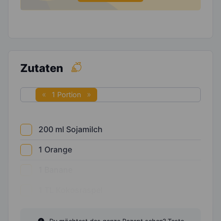
Zutaten
1 Portion
200
ml
Sojamilch
1
Orange
1
Banane
1
TL
Kokosraspel