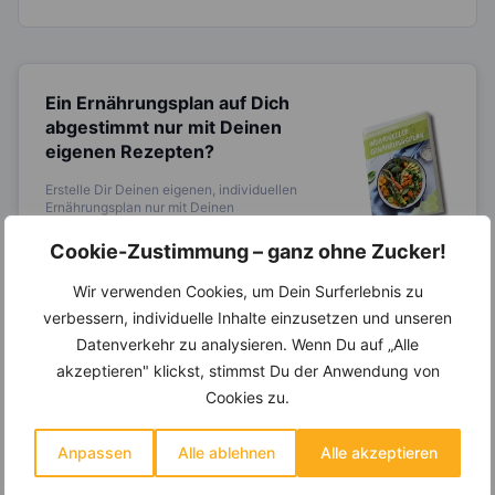
Ein Ernährungsplan auf Dich
abgestimmt
nur mit Deinen
eigenen Rezepten?
Erstelle Dir Deinen eigenen, individuellen
Ernährungsplan nur mit Deinen
Lieblingsrezepten auf Basis des gesamten
Know-Hows von
invi
koo
.
Cookie-Zustimmung – ganz ohne Zucker!
Wir verwenden Cookies, um Dein Surferlebnis zu
verbessern, individuelle Inhalte einzusetzen und unseren
Datenverkehr zu analysieren. Wenn Du auf „Alle
14.000 Rezepte, autom.
Wochenplaner,
dynamische
akzeptieren" klickst, stimmst Du der Anwendung von
Einkaufsliste und noch mehr?
Cookies zu.
Entdecke die
invi
koo
-Mitgliedschaft und erhalte
viele hilfreiche und zeitsparende Möglichkeiten,
Anpassen
Alle ablehnen
Alle akzeptieren
um Deine Ernährung optimal zu gestalten.