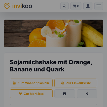
invi
koo
0
Sojamilchshake mit Orange,
Banane und Quark
Zum Wochenplan hinzufügen
Zur Einkaufsliste
Zur Merkliste