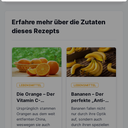
Erfahre mehr über die Zutaten
dieses Rezepts
LEBENSMITTEL
LEBENSMITTEL
Die Orange – Der
Bananen – Der
Vitamin C-
perfekte „Anti-
Booster für die
Stress“-Snack
Ursprünglich stammen
Bananen fallen nicht
kalte Jahreszeit
Orangen aus dem weit
nur durch ihre Optik
entfernten China,
auf, sondern auch
weswegen sie auch
durch ihren speziellen