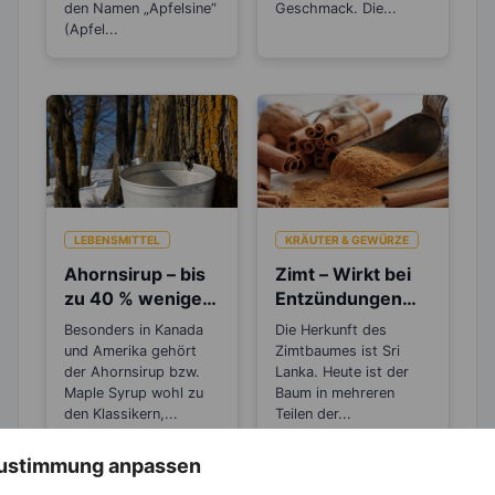
den Namen „Apfelsine“
Geschmack. Die...
(Apfel...
LEBENSMITTEL
KRÄUTER & GEWÜRZE
Ahornsirup – bis
Zimt – Wirkt bei
zu 40 % weniger
Entzündungen
Kalorien als
und Rheuma
Besonders in Kanada
Die Herkunft des
Zucker
und Amerika gehört
Zimtbaumes ist Sri
der Ahornsirup bzw.
Lanka. Heute ist der
Maple Syrup wohl zu
Baum in mehreren
den Klassikern,...
Teilen der...
 Zustimmung anpassen