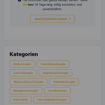
Du möchtest das ganze Rezept sehen? Teste
invi
koo
14 Tage lang völlig kostenlos und
unverbindlich.
Jetzt kostenlos testen
Kategorien
Shake Rezepte
Clean Eating Rezepte
Low Fat Rezepte
Vegetarische Rezepte
200 bis 300 kcal Rezepte
Frühstück Rezepte
Mittagessen Rezepte
Zum Mitnehmen
Kalte Küche
5 bis 10 Minuten Rezepte