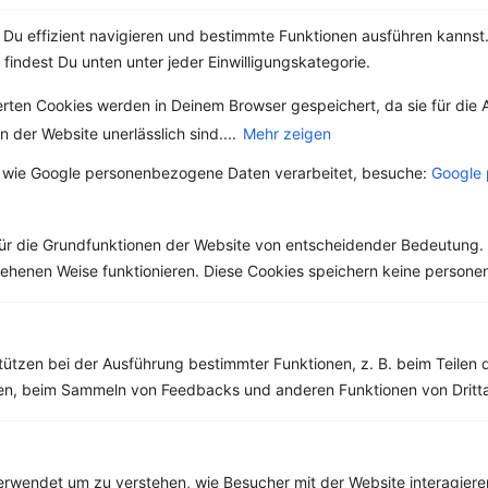
Du effizient navigieren und bestimmte Funktionen ausführen kannst. 
Weitere Vegetarische Rezepte
 findest Du unten unter jeder Einwilligungskategorie.
erten Cookies werden in Deinem Browser gespeichert, da sie für die 
 der Website unerlässlich sind....
Mehr zeigen
Nudelsalat mit Aubergine, Tomate und Kichererbsen
 wie Google personenbezogene Daten verarbeitet, besuche:
Google 
‹
Kalorien:
550 kcal
›
Fett:
15 g
Eiweiß:
18 g
ür die Grundfunktionen der Website von entscheidender Bedeutung. 
Kohlehydrate:
74 g
esehenen Weise funktionieren. Diese Cookies speichern keine perso
Rezepte mit 200 bis 300 kcal
tützen bei der Ausführung bestimmter Funktionen, z. B. beim Teilen 
Rezepte
men, beim Sammeln von Feedbacks und anderen Funktionen von Dritta
Blaubeershake mit Banane und Mandeln
rwendet um zu verstehen, wie Besucher mit der Website interagiere