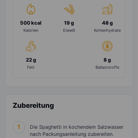
500 kcal
19 g
48 g
Kalorien
Eiweiß
Kohlenhydrate
22 g
8 g
Fett
Ballaststoffe
Zubereitung
1
Die Spaghetti in kochendem Salzwasser
nach Packungsanleitung zubereiten.