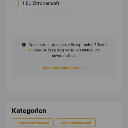
1
EL
Zitronensaft
1
TL
Parmesan, gerieben
1
Ei
Du möchtest das ganze Rezept sehen? Teste
invi
koo
14 Tage lang völlig kostenlos und
unverbindlich.
Jetzt kostenlos testen
Kategorien
Pasta & Nudel Rezepte
Clean Eating Rezepte