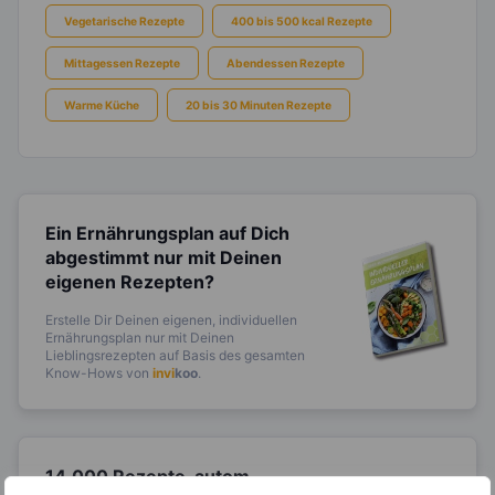
Vegetarische Rezepte
400 bis 500 kcal Rezepte
Mittagessen Rezepte
Abendessen Rezepte
Warme Küche
20 bis 30 Minuten Rezepte
Ein Ernährungsplan auf Dich
abgestimmt
nur mit Deinen
eigenen Rezepten?
Erstelle Dir Deinen eigenen, individuellen
Ernährungsplan nur mit Deinen
Lieblingsrezepten auf Basis des gesamten
Know-Hows von
invi
koo
.
14.000 Rezepte, autom.