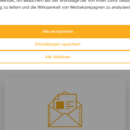
endet, um Besuchern auf der Grundlage der von ihnen zuvor besuc
Schoko-Erdnuss-Muffins
 zu liefern und die Wirksamkeit von Werbekampagnen zu analysier
‹
Kalorien:
481 kcal
›
Fett:
13 g
Eiweiß:
12 g
Kohlehydrate:
71 g
Alle akzeptieren
Einstellungen speichern
Alle ablehnen