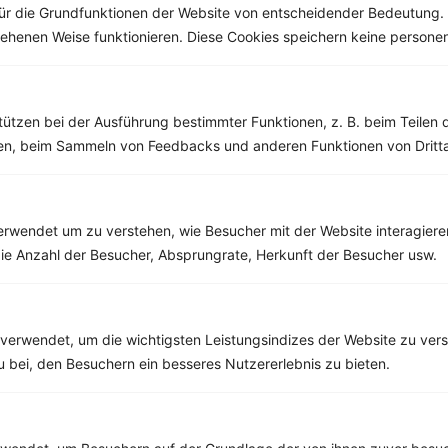
ür die Grundfunktionen der Website von entscheidender Bedeutung. 
esehenen Weise funktionieren. Diese Cookies speichern keine perso
Weitere Vegetarische Rezepte
tützen bei der Ausführung bestimmter Funktionen, z. B. beim Teilen 
men, beim Sammeln von Feedbacks und anderen Funktionen von Dritta
Milchshake mit Erdbeeren, Joghurt und Haferflocken
‹
Kalorien:
222 kcal
›
Fett:
5 g
rwendet um zu verstehen, wie Besucher mit der Website interagiere
Eiweiß:
11 g
Kohlehydrate:
31 g
ie Anzahl der Besucher, Absprungrate, Herkunft der Besucher usw.
verwendet, um die wichtigsten Leistungsindizes der Website zu ver
Rezepte mit 400 bis 500 kcal
zu bei, den Besuchern ein besseres Nutzererlebnis zu bieten.
Rezepte