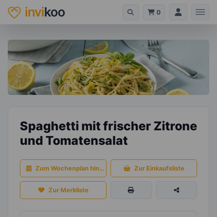
invi
koo
0
Spaghetti mit frischer Zitrone
und Tomatensalat
Zum Wochenplan hinzufügen
Zur Einkaufsliste
Zur Merkliste