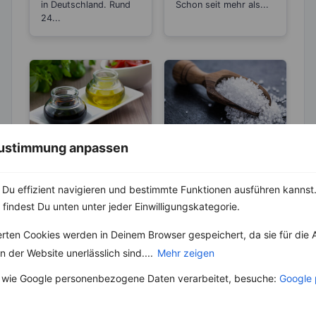
in Deutschland. Rund
Schon seit mehr als...
24...
 Zustimmung anpassen
LEBENSMITTEL
ABNEHMEN
KRÄUTER & GEWÜRZE
Kennst du die
Du effizient navigieren und bestimmte Funktionen ausführen kannst. 
Unterschiede
Salz – Die
beim Balsamico
 findest Du unten unter jeder Einwilligungskategorie.
Abnehmbremse
Der Name „Balsam“
Essig?
oder „Balsamico“ leitet
Salz ist ein
erten Cookies werden in Deinem Browser gespeichert, da sie für die 
sich vom lateinischen
lebenswichtiger Stoff
Wort „balsamum“ ab,
 der Website unerlässlich sind....
Mehr zeigen
und aus unserer Küche
das ursprünglich
nicht mehr weg zu
 wie Google personenbezogene Daten verarbeitet, besuche:
Google 
wohlriechende...
denken. Der...