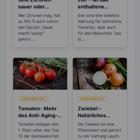
sauer oder
enthaltene
basisch?
Cholesterin
Wer Zitronen mag, hat
Eier sind eine beliebte
gesundheitsschä
zu 100 % auch schon
Nahrung für zahlreiche
dlich?
den Spruch „Sauer
Tierarten, aber auch
macht lustig!“
für den Menschen. Das
gehört....
Ei...
LEBENSMITTEL
LEBENSMITTEL
Tomaten- Mehr
Zwiebel –
des Anti-Aging-
Natürliches
Stoffs Lycopin
Antibiotikum und
Tomaten belegen den
Die Zwiebel ist eine
durchs
„Wunder“-
1. Platz unter den Top
Pflanzenart und gehört
Einkochen?
Heilmittel
10 der Gemüsesorten
zu der Gattung Lauch.