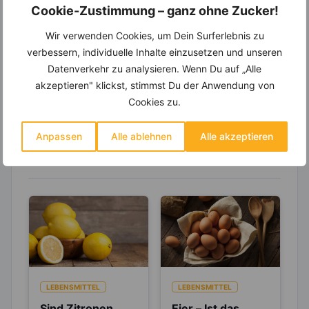
Wochenplaner,
dynamische
Cookie-Zustimmung – ganz ohne Zucker!
Einkaufsliste und noch mehr?
Wir verwenden Cookies, um Dein Surferlebnis zu
Entdecke die
invi
koo
-Mitgliedschaft und erhalte
verbessern, individuelle Inhalte einzusetzen und unseren
viele hilfreiche und zeitsparende Möglichkeiten,
um Deine Ernährung optimal zu gestalten.
Datenverkehr zu analysieren. Wenn Du auf „Alle
akzeptieren" klickst, stimmst Du der Anwendung von
Cookies zu.
Erfahre mehr über die Zutaten
Anpassen
Alle ablehnen
Alle akzeptieren
dieses Rezepts
LEBENSMITTEL
LEBENSMITTEL
Sind Zitronen
Eier – Ist das