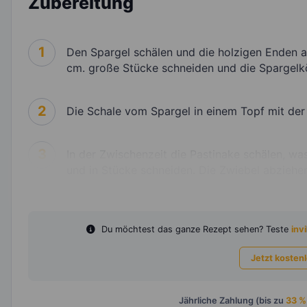
Zubereitung
1
Den Spargel schälen und die holzigen Enden a
cm. große Stücke schneiden und die Spargelkö
2
Die Schale vom Spargel in einem Topf mit de
3
In der Zwischenzeit die Pastinake schälen, wa
und in Stücke schneiden. Die Zwiebel abziehen
Du möchtest das ganze Rezept sehen? Teste
invi
Jetzt kosten
Jährliche Zahlung (bis zu
33 %