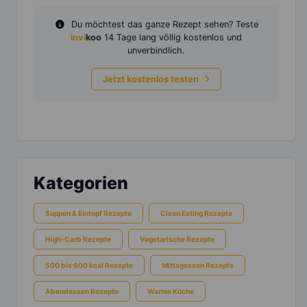
Du möchtest das ganze Rezept sehen? Teste
invi
koo
14 Tage lang völlig kostenlos und
unverbindlich.
Jetzt kostenlos testen
Kategorien
Suppen & Eintopf Rezepte
Clean Eating Rezepte
High-Carb Rezepte
Vegetarische Rezepte
500 bis 600 kcal Rezepte
Mittagessen Rezepte
Abendessen Rezepte
Warme Küche