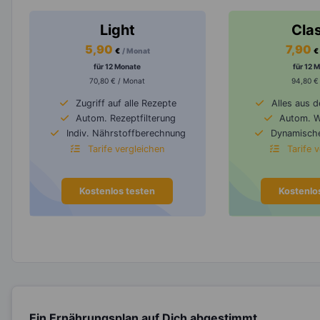
Light
Cla
5,90
7,90
€
/ Monat
€
für 12 Monate
für 12 
70,80 € / Monat
94,80 €
Zugriff auf alle Rezepte
Alles aus 
Autom. Rezeptfilterung
Autom. 
Indiv. Nährstoffberechnung
Dynamische
Tarife vergleichen
Tarife 
Kostenlos testen
Kostenlo
Ein Ernährungsplan auf Dich abgestimmt