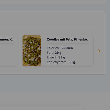
Pudding mit Chiasamen, Kiwi und Buchweizenflocken
Zoodles mit Feta, Pinienkernen und Erbsen
Kalorien:
566 kcal
›
Fett:
29 g
Eiweiß:
33 g
g
Kohlehydrate:
33 g