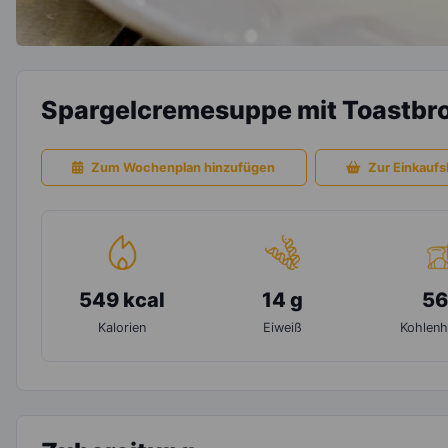
Spargelcremesuppe mit Toastbro
Zum Wochenplan hinzufügen
Zur Einkaufsl
549 kcal
14 g
56
Kalorien
Eiweiß
Kohlenh