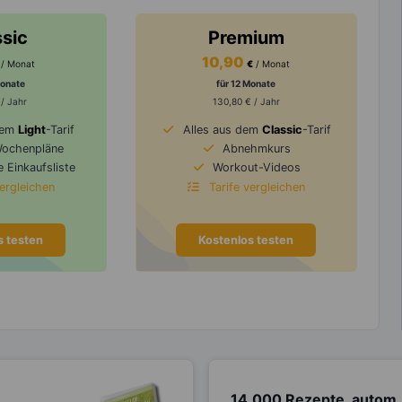
ssic
Premium
10,90
/ Monat
€
/ Monat
Monate
für 12 Monate
 / Jahr
130,80 € / Jahr
dem
Light
-Tarif
Alles aus dem
Classic
-Tarif
Wochenpläne
Abnehmkurs
 Einkaufsliste
Workout-Videos
vergleichen
Tarife vergleichen
s testen
Kostenlos testen
14.000 Rezepte, autom.