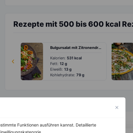
Rezepte mit 500 bis 600 kcal R
Bulgursalat mit Zitronendressing
‹
Kalorien:
531 kcal
Fett:
12 g
Eiweiß:
13 g
Kohlehydrate:
79 g
stimmte Funktionen ausführen kannst. Detaillierte
inwilligungskategorie.