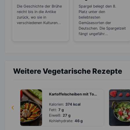
zwischen Brühe,
Abnehmen und
Die Geschichte der Brühe
Spargel belegt den 8.
Fond und Bouillon?
Detoxen
reicht bis in die Antike
Platz unter den
zurück, wo sie in
beliebtesten
verschiedenen Kulturen...
Gemüsesorten der
Deutschen. Die Spargelzeit
fängt ungefähr...
Weitere Vegetarische Rezepte
Kartoffelscheiben mit Tomaten, Zucchini und Dip
‹
Kalorien:
374 kcal
Fett:
7 g
Eiweiß:
27 g
Kohlehydrate:
46 g