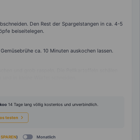
bschneiden. Den Rest der Spargelstangen in ca. 4-5
pfe beiseitelegen.
r Gemüsebrühe ca. 10 Minuten auskochen lassen.
schen und grob raspeln. Die Pellkartoffeln schälen
 und in kleine Würfel schneiden.
koo
14 Tage lang völlig kostenlos und unverbindlich.
los testen
 SPAREN
)
Monatlich