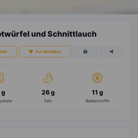
twürfel und Schnittlauch
iste
Zur Merkliste
 g
26 g
11 g
ydrate
Fett
Ballaststoffe