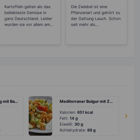
oder machen sie
Antibiotikum und
Kartoffeln gelten als das
Die Zwiebel ist eine
dick?
„Wunder“-Heilmittel
beliebteste Gemüse in
Pflanzenart und gehört zu
ganz Deutschland. Leider
der Gattung Lauch. Schon
wurden sie vor allem am...
seit mehr als...
Chiasamenpudding mit Banane, Trauben und Blaubeeren
Mediterraner Bulgur mit Zaziki
Kalorien:
651 kcal
›
Fett:
14 g
Eiweiß:
30 g
g
Kohlehydrate:
89 g