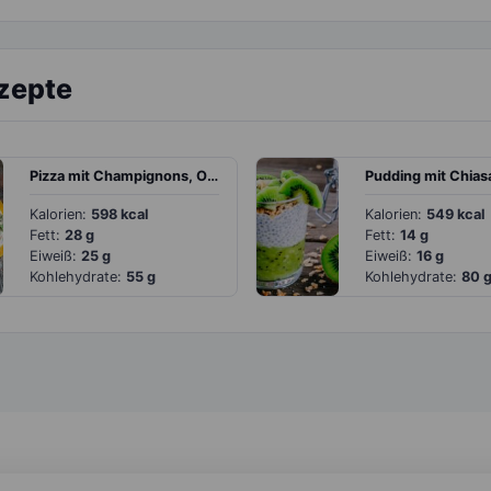
ezepte
Pizza mit Champignons, Oliven und Walnüssen
Kalorien:
598 kcal
Kalorien:
549 kcal
Fett:
28 g
Fett:
14 g
Eiweiß:
25 g
Eiweiß:
16 g
Kohlehydrate:
55 g
Kohlehydrate:
80 