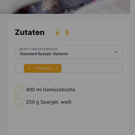
Zutaten
REZEPT-VARIANTE WÄHLEN
1 Portion
400
ml
Gemüsebrühe
250
g
Spargel, weiß
80
ml
Schlagsahne, 30 % Fett
1
Pastinake