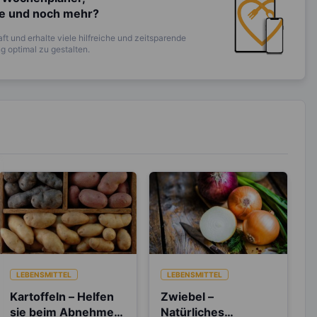
te und noch mehr?
ft und erhalte viele hilfreiche und zeitsparende
 optimal zu gestalten.
LEBENSMITTEL
LEBENSMITTEL
Kartoffeln – Helfen
Zwiebel –
sie beim Abnehmen
Natürliches