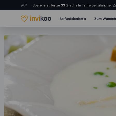
🎉🎉 Spare jetzt
bis zu 33 %
auf alle Tarife bei jährlicher 
invi
koo
So funktioniert's
Zum Wunsch