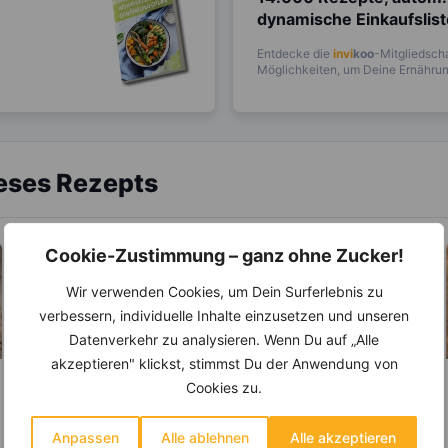
dynamische Einkaufslis
Entdecke die
invi
koo
-Mitgliedscha
Möglichkeiten, um Deine Ernährung
ieses Rezepts
Cookie-Zustimmung – ganz ohne Zucker!
Wir verwenden Cookies, um Dein Surferlebnis zu
verbessern, individuelle Inhalte einzusetzen und unseren
Datenverkehr zu analysieren. Wenn Du auf „Alle
akzeptieren" klickst, stimmst Du der Anwendung von
Cookies zu.
LEBENSMITTEL
LEBENSMITTEL
Kennst Du die
Pastinaken – Diese
Anpassen
Alle ablehnen
Alle akzeptieren
Unterschiede
super „Sattmacher“