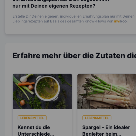
nur mit Deinen eigenen Rezepten?
Erstelle Dir Deinen eigenen, individuellen Ernährungsplan nur mit Deinen
Lieblingsrezepten auf Basis des gesamten Know-Hows von
invi
koo
.
Erfahre mehr über die Zutaten d
LEBENSMITTEL
LEBENSMITTEL
Kennst du die
Spargel – Ein idealer
Unterschiede
Begleiter beim