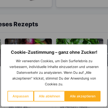
ieses Rezepts
Cookie-Zustimmung – ganz ohne Zucker!
Wir verwenden Cookies, um Dein Surferlebnis zu
verbessern, individuelle Inhalte einzusetzen und unseren
Datenverkehr zu analysieren. Wenn Du auf „Alle
LEBENSMITTEL
KRÄUTER & GEWÜRZE
akzeptieren" klickst, stimmst Du der Anwendung von
Zwiebel –
Basilikum – Es gibt
Cookies zu.
Natürliches
über 60
Antibiotikum und
verschiedene Arten
Die Zwiebel ist eine
Der Geschmack und
Anpassen
Alle ablehnen
Alle akzeptieren
„Wunder“-Heilmittel
Pflanzenart und gehört zu
Geruch erinnert wohl als
der Gattung Lauch. Schon
Erstes an Italien. Dabei ist
seit mehr als...
die Herkunft heute...