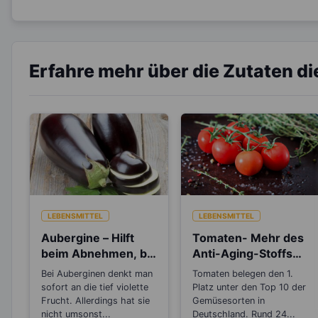
Erfahre mehr über die Zutaten d
LEBENSMITTEL
LEBENSMITTEL
Aubergine – Hilft
Tomaten- Mehr des
beim Abnehmen, bei
Anti-Aging-Stoffs
Müdigkeit und
Lycopin durchs
Bei Auberginen denkt man
Tomaten belegen den 1.
Stress
Einkochen?
sofort an die tief violette
Platz unter den Top 10 der
Frucht. Allerdings hat sie
Gemüsesorten in
nicht umsonst...
Deutschland. Rund 24...