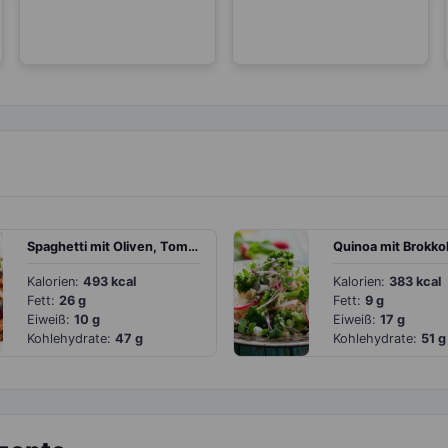
Spaghetti mit Oliven, Tomatensoße und veganem Feta
Kalorien:
493 kcal
Kalorien:
383 kcal
Fett:
26 g
Fett:
9 g
Eiweiß:
10 g
Eiweiß:
17 g
Kohlehydrate:
47 g
Kohlehydrate:
51 g