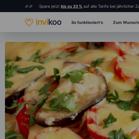
🎉🎉 Spare jetzt
bis zu 33 %
auf alle Tarife bei jährlicher 
invi
koo
So funktioniert's
Zum Wunsch