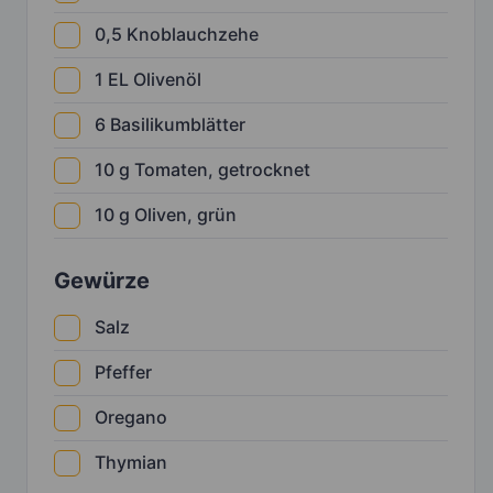
0,5
Knoblauchzehe
1
EL
Olivenöl
6
Basilikumblätter
10
g
Tomaten, getrocknet
10
g
Oliven, grün
Gewürze
Salz
Pfeffer
Oregano
Thymian