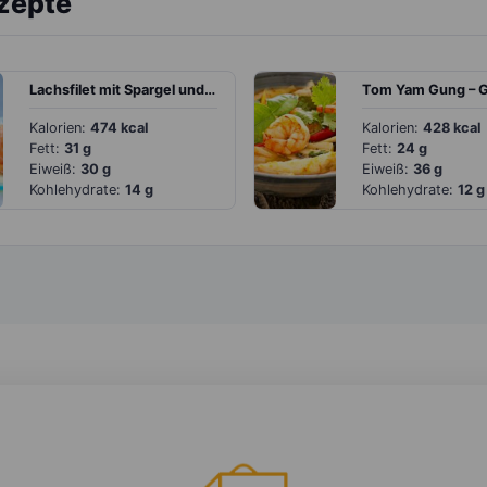
ezepte
Lachsfilet mit Spargel und Zitronensauce
Kalorien:
474 kcal
Kalorien:
428 kcal
Fett:
31 g
Fett:
24 g
Eiweiß:
30 g
Eiweiß:
36 g
Kohlehydrate:
14 g
Kohlehydrate:
12 g