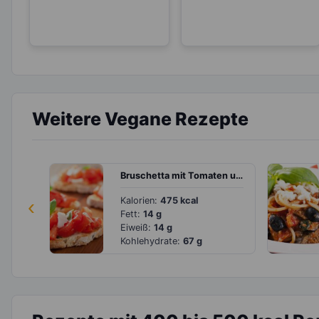
Weitere Vegane Rezepte
Bruschetta mit Tomaten und Parmezzano
‹
Kalorien:
475 kcal
Fett:
14 g
Eiweiß:
14 g
Kohlehydrate:
67 g