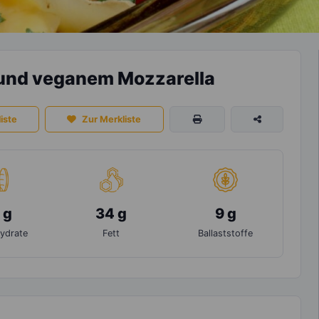
 und veganem Mozzarella
iste
Zur Merkliste
 g
34 g
9 g
ydrate
Fett
Ballaststoffe