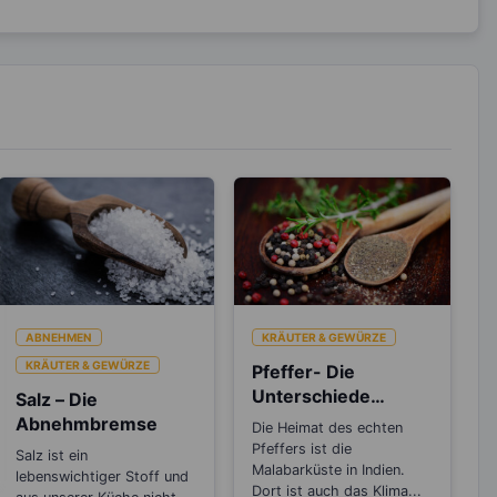
ABNEHMEN
KRÄUTER & GEWÜRZE
KRÄUTER & GEWÜRZE
Pfeffer- Die
Unterschiede
Salz – Die
zwischen den
Abnehmbremse
Die Heimat des echten
Sorten
Pfeffers ist die
Salz ist ein
Malabarküste in Indien.
lebenswichtiger Stoff und
Dort ist auch das Klima...