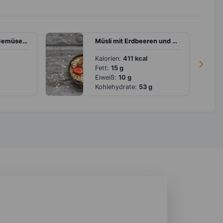
Tom Yam Gung – Gemüsesuppe mit Garnelen
Müsli mit Erdbeeren und Walnüssen
Kalorien:
411 kcal
›
Fett:
15 g
Eiweiß:
10 g
Kohlehydrate:
53 g