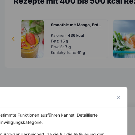
Rezepte mit 400 bis 500 kcal R
Smoothie mit Mango, Erdbeeren und Granatapfelkernen
‹
Kalorien:
436 kcal
Fett:
15 g
Eiweiß:
7 g
Kohlehydrate:
61 g
stimmte Funktionen ausführen kannst. Detaillierte
inwilligungskategorie.
 Browser gespeichert, da sie für die Aktivierung der