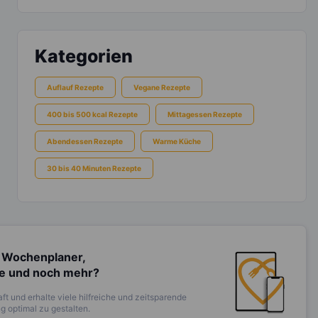
Kategorien
Auflauf Rezepte
Vegane Rezepte
400 bis 500 kcal Rezepte
Mittagessen Rezepte
Abendessen Rezepte
Warme Küche
30 bis 40 Minuten Rezepte
 Wochenplaner,
te und noch mehr?
ft und erhalte viele hilfreiche und zeitsparende
 optimal zu gestalten.