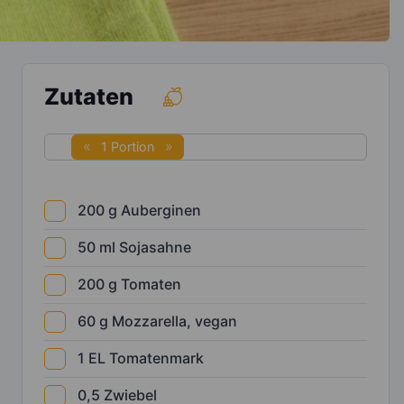
Zutaten
1 Portion
200
g
Auberginen
50
ml
Sojasahne
200
g
Tomaten
60
g
Mozzarella, vegan
1
EL
Tomatenmark
0,5
Zwiebel