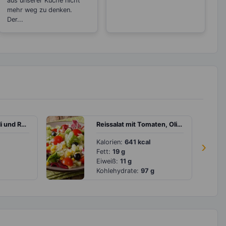
aus unserer Küche nicht
mehr weg zu denken.
Der...
Quinoa mit Brokkoli und Radieschen
Reissalat mit Tomaten, Oliven und Gurke
Kalorien:
641 kcal
›
Fett:
19 g
Eiweiß:
11 g
Kohlehydrate:
97 g