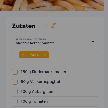
Zutaten
REZEPT-VARIANTE WÄHLEN
1 Portion
150
g
Rinderhack, mager
80
g
Vollkornspaghetti
100
g
Auberginen
100
g
Tomaten