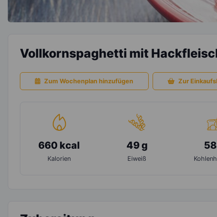
Vollkornspaghetti mit Hackfleis
Zum Wochenplan hinzufügen
Zur Einkaufsl
660 kcal
49 g
58
Kalorien
Eiweiß
Kohlenh