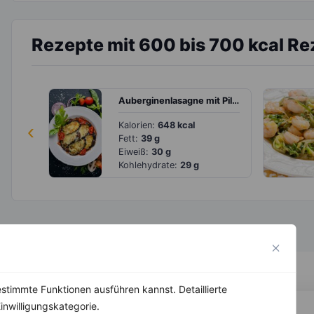
Rezepte mit 600 bis 700 kcal Re
Auberginenlasagne mit Pilzfüllung
‹
Kalorien:
648 kcal
Fett:
39 g
Eiweiß:
30 g
Kohlehydrate:
29 g
stimmte Funktionen ausführen kannst. Detaillierte
inwilligungskategorie.