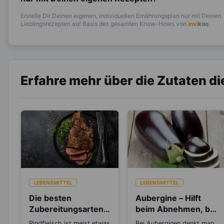
Erstelle Dir Deinen eigenen, individuellen Ernährungsplan nur mit Deinen
Lieblingsrezepten auf Basis des gesamten Know-Hows von
invi
koo
.
Erfahre mehr über die Zutaten d
LEBENSMITTEL
LEBENSMITTEL
Die besten
Aubergine – Hilft
Zubereitungsarten
beim Abnehmen, bei
für Rindfleisch
Müdigkeit und
Rindfleisch ist meist etwas
Bei Auberginen denkt man