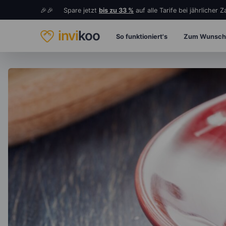
🎉🎉 Spare jetzt
bis zu 33 %
auf alle Tarife bei jährlicher 
invi
koo
So funktioniert's
Zum Wunsch