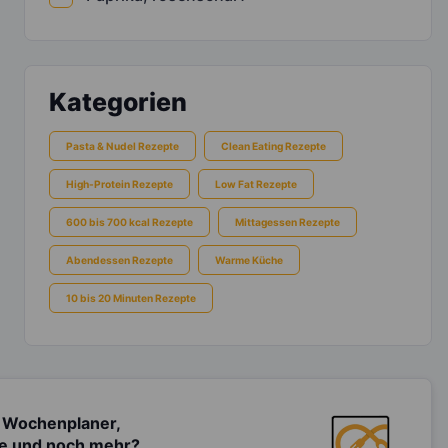
Kategorien
Pasta & Nudel Rezepte
Clean Eating Rezepte
High-Protein Rezepte
Low Fat Rezepte
600 bis 700 kcal Rezepte
Mittagessen Rezepte
Abendessen Rezepte
Warme Küche
10 bis 20 Minuten Rezepte
 Wochenplaner,
te und noch mehr?