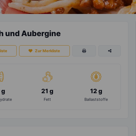
ch und Aubergine
iste
Zur Merkliste
 g
21 g
12 g
ydrate
Fett
Ballaststoffe