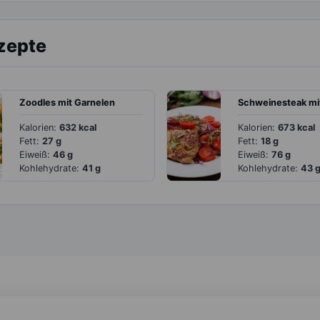
zepte
Zoodles mit Garnelen
Kalorien:
632 kcal
Kalorien:
673 kcal
Fett:
27 g
Fett:
18 g
Eiweiß:
46 g
Eiweiß:
76 g
Kohlehydrate:
41 g
Kohlehydrate:
43 