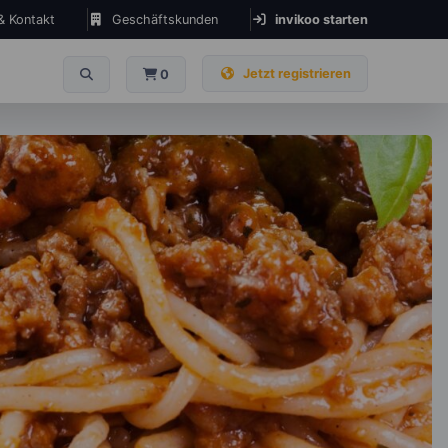
 & Kontakt
Geschäftskunden
invikoo starten
Jetzt registrieren
0