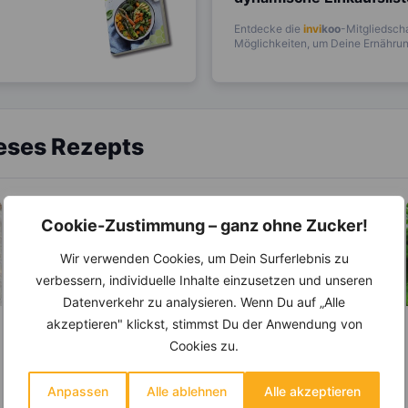
Entdecke die
invi
koo
-Mitgliedscha
Möglichkeiten, um Deine Ernährung
ieses Rezepts
Cookie-Zustimmung – ganz ohne Zucker!
Wir verwenden Cookies, um Dein Surferlebnis zu
verbessern, individuelle Inhalte einzusetzen und unseren
Datenverkehr zu analysieren. Wenn Du auf „Alle
akzeptieren" klickst, stimmst Du der Anwendung von
LEBENSMITTEL
LEBENSMITTEL
Cookies zu.
Tomaten- Mehr des
Zwiebel –
Anti-Aging-Stoffs
Natürliches
Anpassen
Alle ablehnen
Alle akzeptieren
Lycopin durchs
Antibiotikum und
Tomaten belegen den 1.
Die Zwiebel ist eine