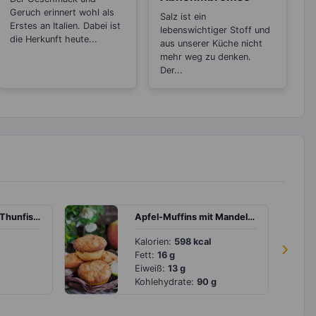
Geruch erinnert wohl als
Salz ist ein
Erstes an Italien. Dabei ist
lebenswichtiger Stoff und
die Herkunft heute...
aus unserer Küche nicht
mehr weg zu denken.
Der...
Sommerrollen mit Thunfisch, Frischkäse und buntem Gemüse
Apfel-Muffins mit Mandeln und Rosinen
Kalorien:
598 kcal
›
Fett:
16 g
Eiweiß:
13 g
Kohlehydrate:
90 g