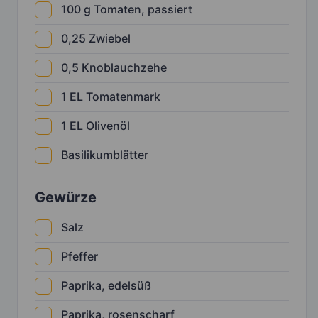
100
g
Tomaten, passiert
0,25
Zwiebel
0,5
Knoblauchzehe
1
EL
Tomatenmark
1
EL
Olivenöl
Basilikumblätter
Gewürze
Salz
Pfeffer
Paprika, edelsüß
Paprika, rosenscharf