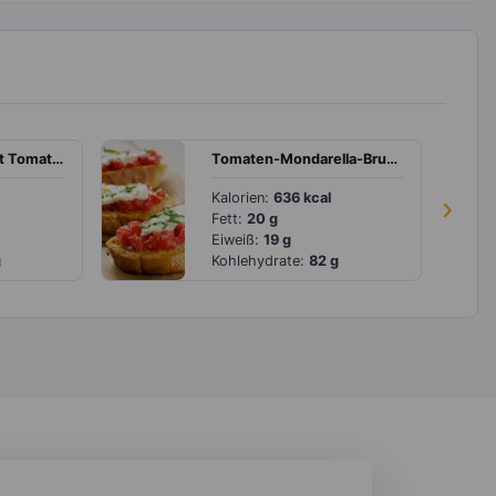
Schweinesteak mit Tomaten
Tomaten-Mondarella-Bruschetta
Kalorien:
636 kcal
›
Fett:
20 g
Eiweiß:
19 g
g
Kohlehydrate:
82 g