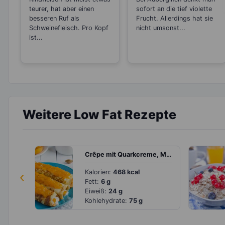
Stress
teurer, hat aber einen
sofort an die tief violette
besseren Ruf als
Frucht. Allerdings hat sie
Schweinefleisch. Pro Kopf
nicht umsonst...
ist...
Weitere Low Fat Rezepte
Crêpe mit Quarkcreme, Marmelade und Aprikosen
‹
Kalorien:
468 kcal
Fett:
6 g
Eiweiß:
24 g
Kohlehydrate:
75 g