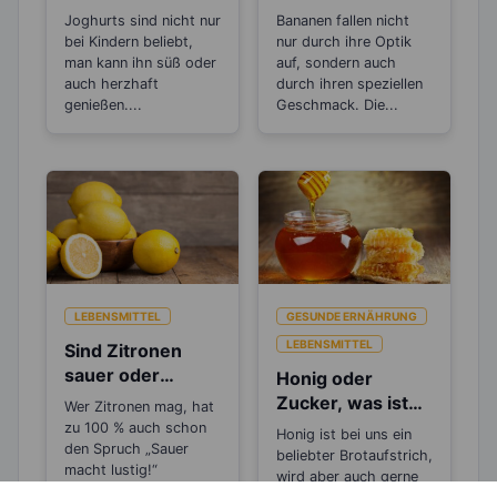
achten solltest
Stress“-Snack
Joghurts sind nicht nur
Bananen fallen nicht
bei Kindern beliebt,
nur durch ihre Optik
man kann ihn süß oder
auf, sondern auch
auch herzhaft
durch ihren speziellen
genießen....
Geschmack. Die...
LEBENSMITTEL
GESUNDE ERNÄHRUNG
LEBENSMITTEL
Sind Zitronen
sauer oder
Honig oder
basisch?
Zucker, was ist
Wer Zitronen mag, hat
gesünder?
zu 100 % auch schon
Honig ist bei uns ein
den Spruch „Sauer
beliebter Brotaufstrich,
macht lustig!“
wird aber auch gerne
gehört....