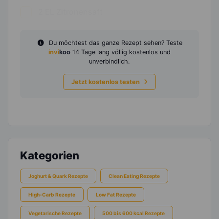
2
EL
Zitronensaft
Du möchtest das ganze Rezept sehen? Teste
invi
koo
14 Tage lang völlig kostenlos und
unverbindlich.
Jetzt kostenlos testen
Kategorien
Joghurt & Quark Rezepte
Clean Eating Rezepte
High-Carb Rezepte
Low Fat Rezepte
Vegetarische Rezepte
500 bis 600 kcal Rezepte