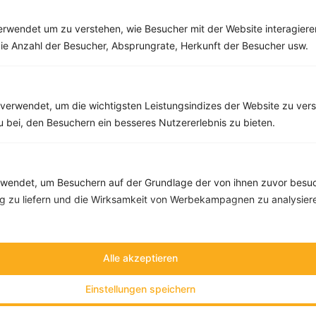
Rezepte
rwendet um zu verstehen, wie Besucher mit der Website interagiere
ie Anzahl der Besucher, Absprungrate, Herkunft der Besucher usw.
Falafel-Bällchen mit Senfdip
‹
Kalorien:
573 kcal
›
Fett:
9 g
verwendet, um die wichtigsten Leistungsindizes der Website zu ver
Eiweiß:
38 g
Kohlehydrate:
71 g
zu bei, den Besuchern ein besseres Nutzererlebnis zu bieten.
endet, um Besuchern auf der Grundlage der von ihnen zuvor besuc
 zu liefern und die Wirksamkeit von Werbekampagnen zu analysier
Alle akzeptieren
Einstellungen speichern