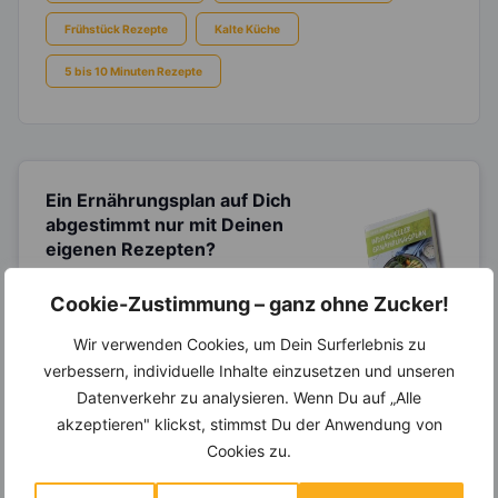
Frühstück Rezepte
Kalte Küche
5 bis 10 Minuten Rezepte
Ein Ernährungsplan auf Dich
abgestimmt
nur mit Deinen
eigenen Rezepten?
Erstelle Dir Deinen eigenen, individuellen
Cookie-Zustimmung – ganz ohne Zucker!
Ernährungsplan nur mit Deinen
Lieblingsrezepten auf Basis des gesamten
Know-Hows von
invi
koo
.
Wir verwenden Cookies, um Dein Surferlebnis zu
verbessern, individuelle Inhalte einzusetzen und unseren
Datenverkehr zu analysieren. Wenn Du auf „Alle
akzeptieren" klickst, stimmst Du der Anwendung von
14.000 Rezepte, autom.
Cookies zu.
Wochenplaner,
dynamische
Einkaufsliste und noch mehr?