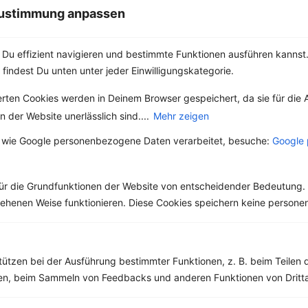
wegen seines leicht
 Zustimmung anpassen
karamelligen...
Du effizient navigieren und bestimmte Funktionen ausführen kannst. 
 findest Du unten unter jeder Einwilligungskategorie.
erten Cookies werden in Deinem Browser gespeichert, da sie für die 
Weitere Vegetarische Rezepte
 der Website unerlässlich sind....
Mehr zeigen
 wie Google personenbezogene Daten verarbeitet, besuche:
Google 
Omelett mit Kartoffeln, Spinat und Frühlingszwiebel
‹
Kalorien:
634 kcal
›
ür die Grundfunktionen der Website von entscheidender Bedeutung. 
Fett:
29 g
esehenen Weise funktionieren. Diese Cookies speichern keine perso
Eiweiß:
43 g
Kohlehydrate:
41 g
tützen bei der Ausführung bestimmter Funktionen, z. B. beim Teilen 
men, beim Sammeln von Feedbacks und anderen Funktionen von Dritta
Rezepte mit 500 bis 600 kcal