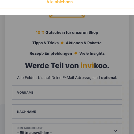
Alle ablehnen
10 %
Gutschein für unseren Shop
Tipps & Tricks
Aktionen & Rabatte
Rezept-Empfehlungen
Viele Insights
Werde Teil von
invi
koo
.
Alle Felder, bis auf Deine E-Mail Adresse, sind
optional
.
VORNAME
NACHNAME
DEIN TAGESBEDARF