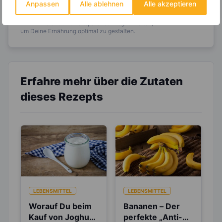
Anpassen
Alle ablehnen
Alle akzeptieren
Entdecke die
invi
koo
-Mitgliedschaft und erhalte
viele hilfreiche und zeitsparende Möglichkeiten,
um Deine Ernährung optimal zu gestalten.
Erfahre mehr über die Zutaten
dieses Rezepts
LEBENSMITTEL
LEBENSMITTEL
Worauf Du beim
Bananen – Der
Kauf von Joghurt
perfekte „Anti-