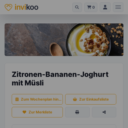
invi
koo
0
Zitronen-Bananen-Joghurt
mit Müsli
Zum Wochenplan hinzufügen
Zur Einkaufsliste
Zur Merkliste