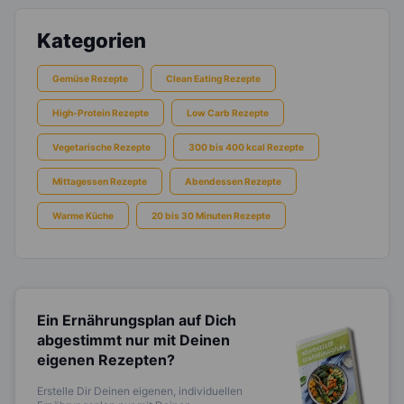
Kategorien
Gemüse Rezepte
Clean Eating Rezepte
High-Protein Rezepte
Low Carb Rezepte
Vegetarische Rezepte
300 bis 400 kcal Rezepte
Mittagessen Rezepte
Abendessen Rezepte
Warme Küche
20 bis 30 Minuten Rezepte
Ein Ernährungsplan auf Dich
abgestimmt
nur mit Deinen
eigenen Rezepten?
Erstelle Dir Deinen eigenen, individuellen