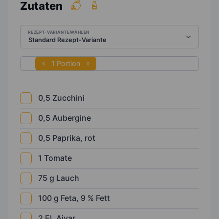
Zutaten
REZEPT-VARIANTE WÄHLEN
1 Portion
0,5
Zucchini
0,5
Aubergine
0,5
Paprika, rot
1
Tomate
75
g
Lauch
100
g
Feta, 9 % Fett
2
EL
Ajvar