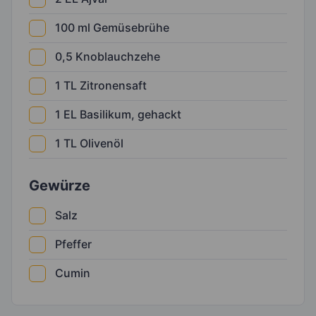
100
ml
Gemüsebrühe
0,5
Knoblauchzehe
1
TL
Zitronensaft
1
EL
Basilikum, gehackt
1
TL
Olivenöl
Gewürze
Salz
Pfeffer
Cumin