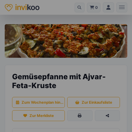
invi
koo
0
Gemüsepfanne mit Ajvar-
Feta-Kruste
Zum Wochenplan hinzufügen
Zur Einkaufsliste
Zur Merkliste