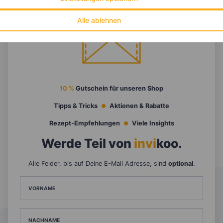
Alle ablehnen
10 %
Gutschein für unseren Shop
Tipps & Tricks
Aktionen & Rabatte
Rezept-Empfehlungen
Viele Insights
Werde Teil von
invi
koo
.
Alle Felder, bis auf Deine E-Mail Adresse, sind
optional
.
VORNAME
NACHNAME