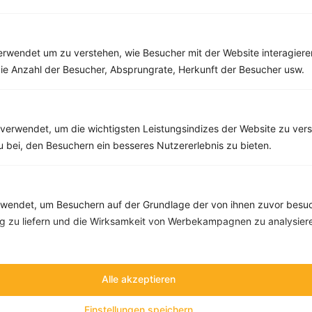
Rezepte mit 300 bis 400 kcal
Rezepte
rwendet um zu verstehen, wie Besucher mit der Website interagiere
ie Anzahl der Besucher, Absprungrate, Herkunft der Besucher usw.
Bohnen-Paprika-Auflauf mit Soja-Hackfleisch
verwendet, um die wichtigsten Leistungsindizes der Website zu ver
‹
Kalorien:
367 kcal
›
Fett:
14 g
zu bei, den Besuchern ein besseres Nutzererlebnis zu bieten.
Eiweiß:
30 g
Kohlehydrate:
22 g
endet, um Besuchern auf der Grundlage der von ihnen zuvor besuc
 zu liefern und die Wirksamkeit von Werbekampagnen zu analysier
Alle akzeptieren
Einstellungen speichern