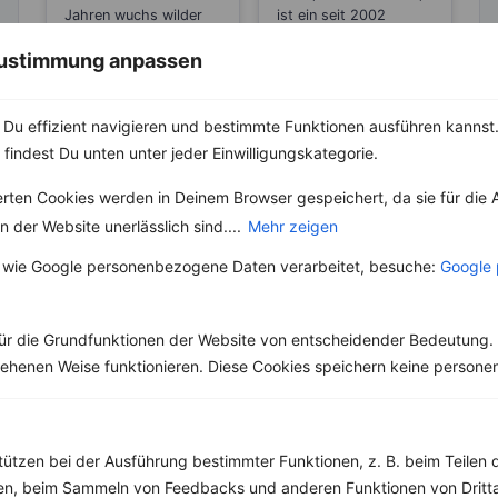
Hirten- und
Jahren wuchs wilder
ist ein seit 2002
Balkankäse
Lauch im gesamten
geschützter Begriff.
 Zustimmung anpassen
Mittelmeerraum.
Ein Käse darf sich
Vermutungen zu Folge
nur...
kam er...
Du effizient navigieren und bestimmte Funktionen ausführen kannst. 
 findest Du unten unter jeder Einwilligungskategorie.
erten Cookies werden in Deinem Browser gespeichert, da sie für die 
 der Website unerlässlich sind....
Mehr zeigen
Weitere Vegetarische Rezepte
 wie Google personenbezogene Daten verarbeitet, besuche:
Google 
Ciabatta mit Käse und Tomaten
ür die Grundfunktionen der Website von entscheidender Bedeutung. 
esehenen Weise funktionieren. Diese Cookies speichern keine perso
‹
Kalorien:
378 kcal
›
Fett:
12 g
Eiweiß:
25 g
Kohlehydrate:
39 g
tützen bei der Ausführung bestimmter Funktionen, z. B. beim Teilen 
men, beim Sammeln von Feedbacks und anderen Funktionen von Dritta