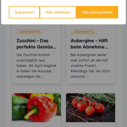
Anpassen
Alle ablehnen
Alle akzeptieren
LEBENSMITTEL
LEBENSMITTEL
Zucchini – Das
Aubergine – Hilft
perfekte Gemüse
beim Abnehmen,
zum Abnehmen
bei Müdigkeit und
Die Zucchini kommt
Bei Auberginen denkt
Stress
ursprünglich aus
man sofort an die tief
Italien. Ab April beginnt
violette Frucht.
in Italien die Aussaat,
Allerdings hat sie nicht
weswegen sie...
umsonst...