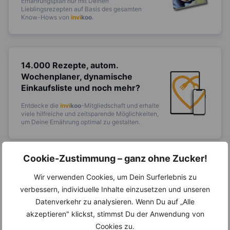
Ernährungsplan nur mit Deinen
Lieblingsrezepten auf Basis des gesamten
Know-Hows von
invi
koo
.
14.000 Rezepte, autom.
Wochenplaner,
dynamische
Einkaufsliste und noch mehr?
Entdecke die
invi
koo
-Mitgliedschaft und erhalte
viele hilfreiche und zeitsparende Möglichkeiten,
um Deine Ernährung optimal zu gestalten.
Cookie-Zustimmung – ganz ohne Zucker!
Erfahre mehr über die Zutaten
Wir verwenden Cookies, um Dein Surferlebnis zu
dieses Rezepts
verbessern, individuelle Inhalte einzusetzen und unseren
Datenverkehr zu analysieren. Wenn Du auf „Alle
akzeptieren" klickst, stimmst Du der Anwendung von
Cookies zu.