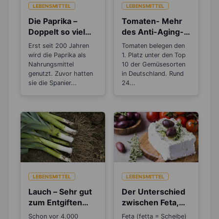
LEBENSMITTEL
LEBENSMITTEL
Die Paprika –
Tomaten- Mehr
Doppelt so viel
des Anti-Aging-
Vitamin C, wie die
Stoffs Lycopin
Erst seit 200 Jahren
Tomaten belegen den
Zitrone
durchs
wird die Paprika als
1. Platz unter den Top
Einkochen?
Nahrungsmittel
10 der Gemüsesorten
genutzt. Zuvor hatten
in Deutschland. Rund
sie die Spanier...
24...
LEBENSMITTEL
LEBENSMITTEL
Lauch – Sehr gut
Der Unterschied
zum Entgiften
zwischen Feta,
und Detoxen
Schafskäse,
Schon vor 4.000
Feta (fetta = Scheibe)