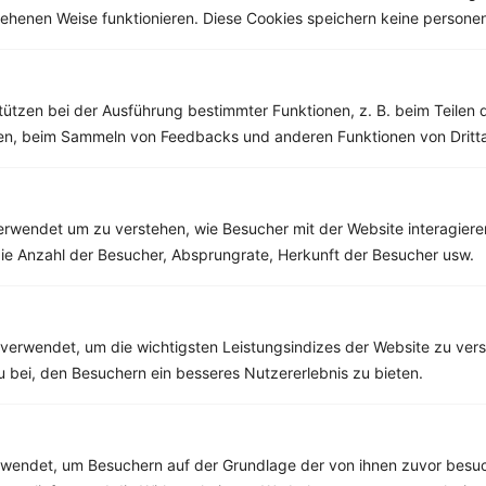
esehenen Weise funktionieren. Diese Cookies speichern keine perso
Weitere Vegetarische Rezepte
tützen bei der Ausführung bestimmter Funktionen, z. B. beim Teilen 
Quinoasalat mit gebratener Zucchini und Granatapfelkernen
men, beim Sammeln von Feedbacks und anderen Funktionen von Dritta
‹
Kalorien:
398 kcal
›
Fett:
17 g
Eiweiß:
12 g
Kohlehydrate:
44 g
rwendet um zu verstehen, wie Besucher mit der Website interagiere
ie Anzahl der Besucher, Absprungrate, Herkunft der Besucher usw.
Rezepte mit 500 bis 600 kcal
verwendet, um die wichtigsten Leistungsindizes der Website zu ver
Rezepte
zu bei, den Besuchern ein besseres Nutzererlebnis zu bieten.
Schweinesteak mit gefüllter Paprika und Krautsalat
endet, um Besuchern auf der Grundlage der von ihnen zuvor besuc