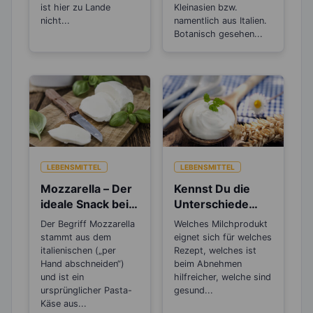
ist hier zu Lande
Kleinasien bzw.
nicht...
namentlich aus Italien.
Botanisch gesehen...
LEBENSMITTEL
LEBENSMITTEL
Mozzarella – Der
Kennst Du die
ideale Snack beim
Unterschiede
Abnehmen
zwischen Sahne,
Der Begriff Mozzarella
Welches Milchprodukt
Saurer Sahne,
stammt aus dem
eignet sich für welches
Creme Fraiche,
italienischen („per
Rezept, welches ist
Hand abschneiden“)
Schmand und
beim Abnehmen
und ist ein
hilfreicher, welche sind
Co?
ursprünglicher Pasta-
gesund...
Käse aus...