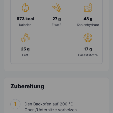
573 kcal
27 g
48 g
Kalorien
Eiweiß
Kohlenhydrate
25 g
17 g
Fett
Ballaststoffe
Zubereitung
1
Den Backofen auf 200 °C
Ober-/Unterhitze vorheizen.