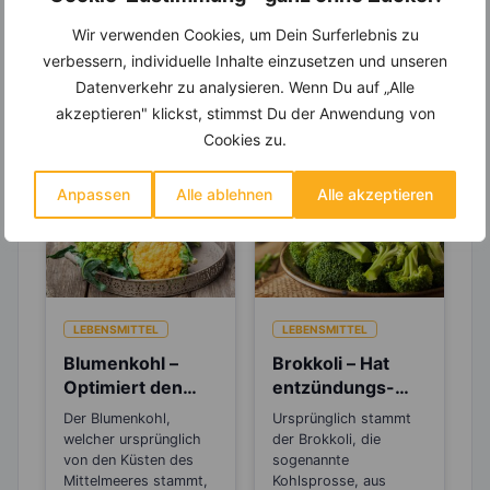
Wir verwenden Cookies, um Dein Surferlebnis zu
verbessern, individuelle Inhalte einzusetzen und unseren
Erfahre mehr über die Zutaten
Datenverkehr zu analysieren. Wenn Du auf „Alle
akzeptieren" klickst, stimmst Du der Anwendung von
dieses Rezepts
Cookies zu.
Anpassen
Alle ablehnen
Alle akzeptieren
LEBENSMITTEL
LEBENSMITTEL
Blumenkohl –
Brokkoli – Hat
Optimiert den
entzündungs-
pH-Wert im Blut
und
Der Blumenkohl,
Ursprünglich stammt
und schützt vor
krebshemmende
welcher ursprünglich
der Brokkoli, die
Übersäuerung
Wirkung
von den Küsten des
sogenannte
Mittelmeeres stammt,
Kohlsprosse, aus