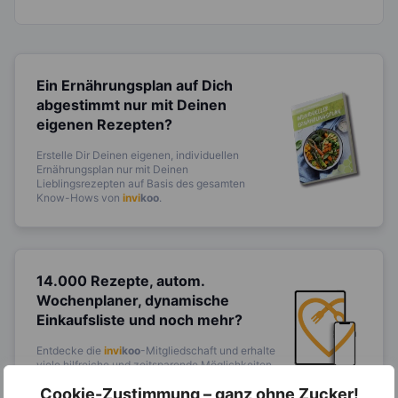
Ein Ernährungsplan auf Dich
abgestimmt
nur mit Deinen
eigenen Rezepten?
Erstelle Dir Deinen eigenen, individuellen
Ernährungsplan nur mit Deinen
Lieblingsrezepten auf Basis des gesamten
Know-Hows von
invi
koo
.
14.000 Rezepte, autom.
Wochenplaner,
dynamische
Einkaufsliste und noch mehr?
Entdecke die
invi
koo
-Mitgliedschaft und erhalte
viele hilfreiche und zeitsparende Möglichkeiten,
um Deine Ernährung optimal zu gestalten.
Cookie-Zustimmung – ganz ohne Zucker!