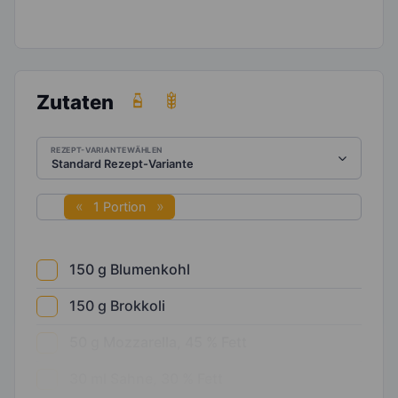
Zutaten
REZEPT-VARIANTE WÄHLEN
1 Portion
150
g
Blumenkohl
150
g
Brokkoli
50
g
Mozzarella, 45 % Fett
30
ml
Sahne, 30 % Fett