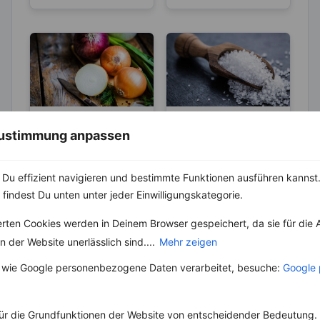
LEBENSMITTEL
ABNEHMEN
 Zustimmung anpassen
KRÄUTER & GEWÜRZE
Zwiebel –
Natürliches
Salz – Die
Du effizient navigieren und bestimmte Funktionen ausführen kannst. 
Antibiotikum und
Abnehmbremse
Die Zwiebel ist eine
 findest Du unten unter jeder Einwilligungskategorie.
„Wunder“-
Pflanzenart und gehört
Salz ist ein
Heilmittel
zu der Gattung Lauch.
lebenswichtiger Stoff
erten Cookies werden in Deinem Browser gespeichert, da sie für die 
Schon seit mehr als...
und aus unserer Küche
 der Website unerlässlich sind....
Mehr zeigen
nicht mehr weg zu
denken. Der...
 wie Google personenbezogene Daten verarbeitet, besuche:
Google 
ür die Grundfunktionen der Website von entscheidender Bedeutung. 