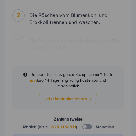
2
Die Röschen vom Blumenkohl und
Brokkoli trennen und waschen.
3
Die Zwiebel und den Knoblauch schälen
und fein würfeln.
Du möchtest das ganze Rezept sehen? Teste
invi
koo
14 Tage lang völlig kostenlos und
unverbindlich.
Jetzt kostenlos testen
Zahlungsweise
Jährlich (bis zu
33 % SPAREN
)
Monatlich