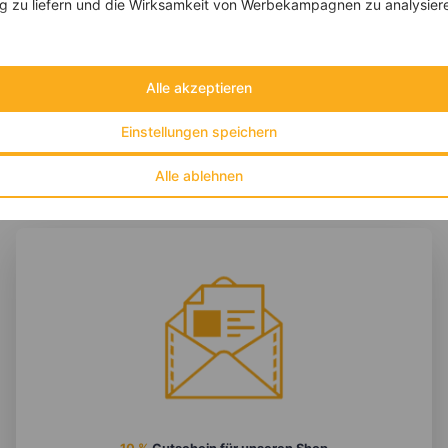
 zu liefern und die Wirksamkeit von Werbekampagnen zu analysier
‹
Kalorien:
569 kcal
›
Fett:
13 g
Eiweiß:
42 g
Kohlehydrate:
61 g
Alle akzeptieren
Einstellungen speichern
Alle ablehnen