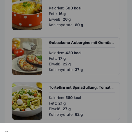
Kalorien:
500 kcal
Fett:
16 g
Eiweiß:
26 g
Kohlehydrate:
60 g
Gebackene Aubergine mit Gemüse und Mozzarella
Kalorien:
430 kcal
Fett:
17 g
Eiweiß:
22 g
Kohlehydrate:
37 g
Tortellini mit Spinatfüllung, Tomaten und Mozzarella
Kalorien:
560 kcal
Fett:
21 g
Eiweiß:
27 g
Kohlehydrate:
62 g