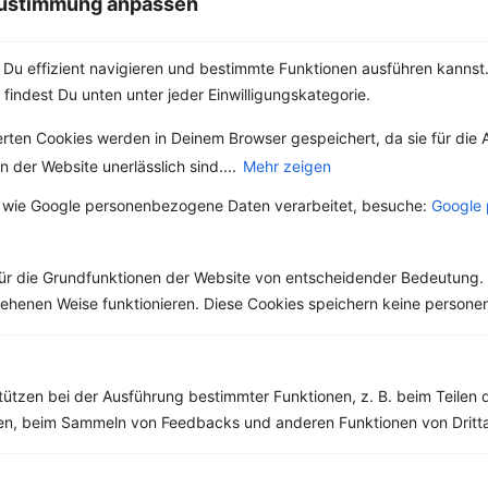
 Zustimmung anpassen
Weitere Themen durchsuchen
Du effizient navigieren und bestimmte Funktionen ausführen kannst. 
 findest Du unten unter jeder Einwilligungskategorie.
erten Cookies werden in Deinem Browser gespeichert, da sie für die 
 der Website unerlässlich sind....
Mehr zeigen
 wie Google personenbezogene Daten verarbeitet, besuche:
Google 
Alle Themen
ür die Grundfunktionen der Website von entscheidender Bedeutung. 
esehenen Weise funktionieren. Diese Cookies speichern keine perso
Abnehmen
Clean Eating
tützen bei der Ausführung bestimmter Funktionen, z. B. beim Teilen 
Diäten
Gesunde Ernährung
men, beim Sammeln von Feedbacks und anderen Funktionen von Dritta
Gesunde Küche
High Protein