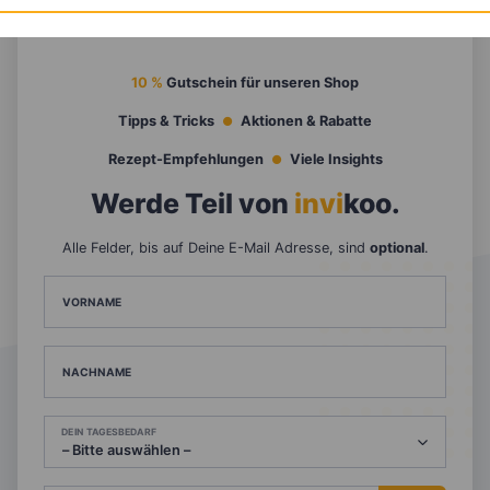
10 %
Gutschein für unseren Shop
Tipps & Tricks
Aktionen & Rabatte
Rezept-Empfehlungen
Viele Insights
Werde Teil von
invi
koo
.
Alle Felder, bis auf Deine E-Mail Adresse, sind
optional
.
VORNAME
NACHNAME
DEIN TAGESBEDARF