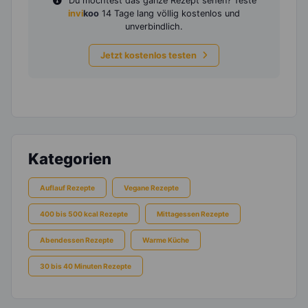
Du möchtest das ganze Rezept sehen? Teste
invi
koo
14 Tage lang völlig kostenlos und
unverbindlich.
Jetzt kostenlos testen
Kategorien
Auflauf Rezepte
Vegane Rezepte
400 bis 500 kcal Rezepte
Mittagessen Rezepte
Abendessen Rezepte
Warme Küche
30 bis 40 Minuten Rezepte