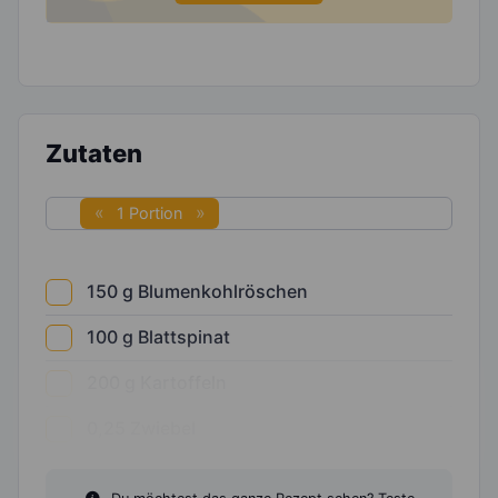
Zutaten
1 Portion
150
g
Blumenkohlröschen
100
g
Blattspinat
200
g
Kartoffeln
0,25
Zwiebel