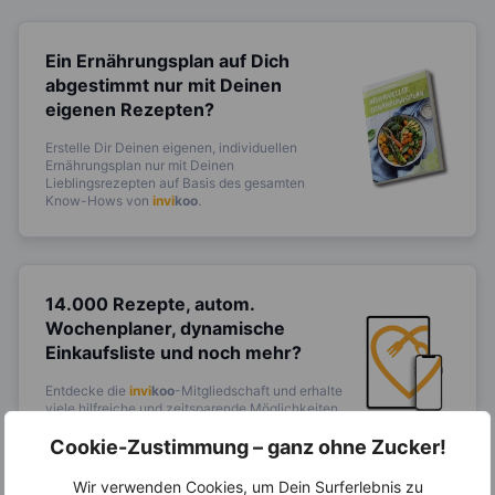
Ein Ernährungsplan auf Dich
abgestimmt
nur mit Deinen
eigenen Rezepten?
Erstelle Dir Deinen eigenen, individuellen
Ernährungsplan nur mit Deinen
Lieblingsrezepten auf Basis des gesamten
Know-Hows von
invi
koo
.
14.000 Rezepte, autom.
Wochenplaner,
dynamische
Einkaufsliste und noch mehr?
Entdecke die
invi
koo
-Mitgliedschaft und erhalte
viele hilfreiche und zeitsparende Möglichkeiten,
um Deine Ernährung optimal zu gestalten.
Cookie-Zustimmung – ganz ohne Zucker!
Wir verwenden Cookies, um Dein Surferlebnis zu