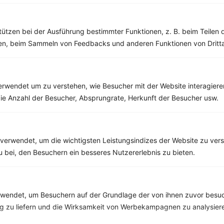
Kohlsuppe mit Paprika, Möhren und Tomaten
tützen bei der Ausführung bestimmter Funktionen, z. B. beim Teilen 
‹
Kalorien:
430 kcal
›
men, beim Sammeln von Feedbacks und anderen Funktionen von Dritta
Fett:
13 g
Eiweiß:
14 g
Kohlehydrate:
58 g
rwendet um zu verstehen, wie Besucher mit der Website interagiere
ie Anzahl der Besucher, Absprungrate, Herkunft der Besucher usw.
Rezepte mit 400 bis 500 kcal
Rezepte
verwendet, um die wichtigsten Leistungsindizes der Website zu ver
zu bei, den Besuchern ein besseres Nutzererlebnis zu bieten.
Baguette mit Feta, Tomaten und Oliven
‹
Kalorien:
486 kcal
›
endet, um Besuchern auf der Grundlage der von ihnen zuvor besuc
Fett:
10 g
 zu liefern und die Wirksamkeit von Werbekampagnen zu analysier
Eiweiß:
25 g
Kohlehydrate:
64 g