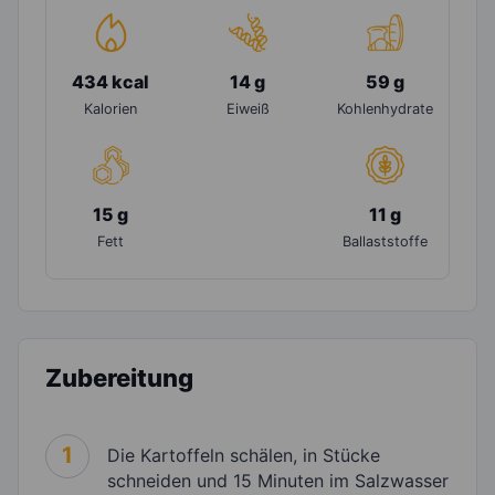
434 kcal
14 g
59 g
Kalorien
Eiweiß
Kohlenhydrate
15 g
11 g
Fett
Ballaststoffe
Zubereitung
1
Die Kartoffeln schälen, in Stücke
schneiden und 15 Minuten im Salzwasser