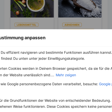
LEBENSMITTEL
ABNEHMEN
KRÄUTER & GEWÜRZE
Kennst du die
 Zustimmung anpassen
Unterschiede
Salz – Die
zwischen Brühe,
Abnehmbremse
Die Geschichte der
Fond und
Brühe reicht bis in die
Salz ist ein
Du effizient navigieren und bestimmte Funktionen ausführen kannst. 
Bouillon?
Antike zurück, wo sie
lebenswichtiger Stoff
 findest Du unten unter jeder Einwilligungskategorie.
in verschiedenen
und aus unserer Küche
Kulturen...
nicht mehr weg zu
erten Cookies werden in Deinem Browser gespeichert, da sie für die 
denken. Der...
 der Website unerlässlich sind....
Mehr zeigen
 wie Google personenbezogene Daten verarbeitet, besuche:
Google 
ür die Grundfunktionen der Website von entscheidender Bedeutung. 
Weitere Vegane Rezepte
esehenen Weise funktionieren. Diese Cookies speichern keine perso