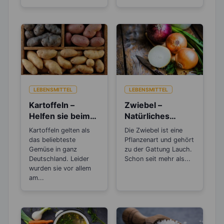
LEBENSMITTEL
LEBENSMITTEL
Kartoffeln –
Zwiebel –
Helfen sie beim
Natürliches
Abnehmen oder
Antibiotikum und
Kartoffeln gelten als
Die Zwiebel ist eine
machen sie dick?
„Wunder“-
das beliebteste
Pflanzenart und gehört
Heilmittel
Gemüse in ganz
zu der Gattung Lauch.
Deutschland. Leider
Schon seit mehr als...
wurden sie vor allem
am...