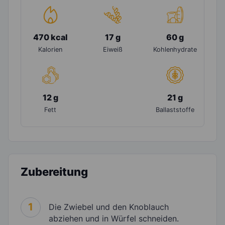
470 kcal
17 g
60 g
Kalorien
Eiweiß
Kohlenhydrate
12 g
21 g
Fett
Ballaststoffe
Zubereitung
1
Die Zwiebel und den Knoblauch
abziehen und in Würfel schneiden.