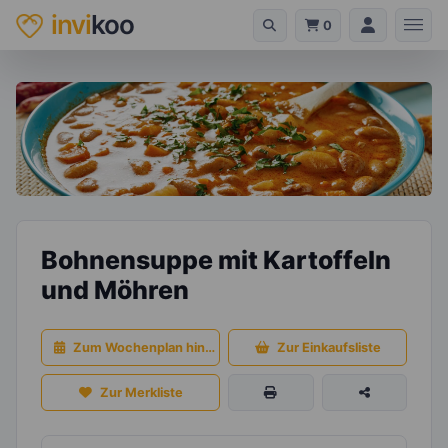
invi
koo
0
Bohnensuppe mit Kartoffeln
und Möhren
Zum Wochenplan hinzufügen
Zur Einkaufsliste
Zur Merkliste