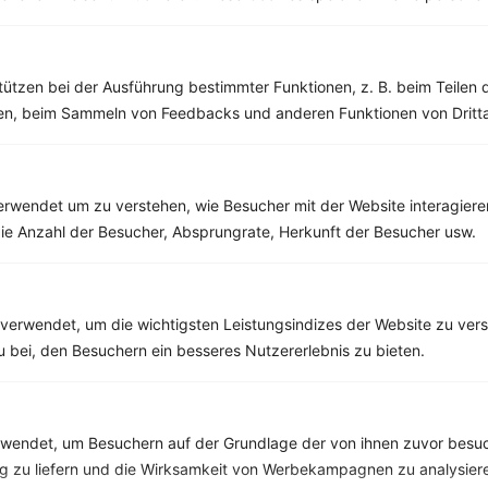
Salat-Omelett
tützen bei der Ausführung bestimmter Funktionen, z. B. beim Teilen 
men, beim Sammeln von Feedbacks und anderen Funktionen von Dritta
‹
Kalorien:
663 kcal
›
Fett:
33 g
Eiweiß:
34 g
Kohlehydrate:
48 g
rwendet um zu verstehen, wie Besucher mit der Website interagiere
ie Anzahl der Besucher, Absprungrate, Herkunft der Besucher usw.
Rezepte mit 400 bis 500 kcal
Rezepte
verwendet, um die wichtigsten Leistungsindizes der Website zu ver
zu bei, den Besuchern ein besseres Nutzererlebnis zu bieten.
Vollkorntoast mit Erdnussmus, Apfel und Mandeln
endet, um Besuchern auf der Grundlage der von ihnen zuvor besuc
‹
Kalorien:
472 kcal
›
 zu liefern und die Wirksamkeit von Werbekampagnen zu analysier
Fett:
17 g