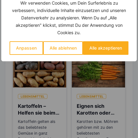
Wir verwenden Cookies, um Dein Surferlebnis zu
verbessern, individuelle Inhalte einzusetzen und unseren
Datenverkehr zu analysieren. Wenn Du auf „Alle
akzeptieren" klickst, stimmst Du der Anwendung von
Erfahre mehr über die Zutaten
Cookies zu.
dieses Rezepts
Anpassen
Alle ablehnen
Alle akzeptieren
LEBENSMITTEL
LEBENSMITTEL
Kartoffeln –
Eignen sich
Helfen sie beim
Karotten oder
Abnehmen oder
Möhren zum
Kartoffeln gelten als
Karotten bzw. Möhren
machen sie dick?
Abnehmen?
das beliebteste
gehören mit zu den
Gemüse in ganz
beliebtesten