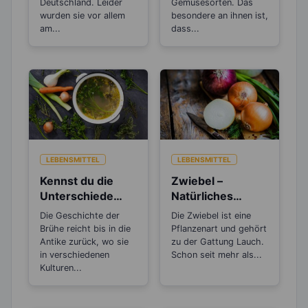
Deutschland. Leider
Gemüsesorten. Das
wurden sie vor allem
besondere an ihnen ist,
am...
dass...
LEBENSMITTEL
LEBENSMITTEL
Kennst du die
Zwiebel –
Unterschiede
Natürliches
zwischen Brühe,
Antibiotikum und
Die Geschichte der
Die Zwiebel ist eine
Fond und
„Wunder“-
Brühe reicht bis in die
Pflanzenart und gehört
Bouillon?
Heilmittel
Antike zurück, wo sie
zu der Gattung Lauch.
in verschiedenen
Schon seit mehr als...
Kulturen...