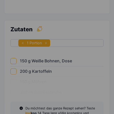
Zutaten
1 Portion
150
g
Weiße Bohnen, Dose
200
g
Kartoffeln
150
g
Möhren
300
ml
Gemüsebrühe
Du möchtest das ganze Rezept sehen? Teste
invi
koo
14 Tage lang völlig kostenlos und