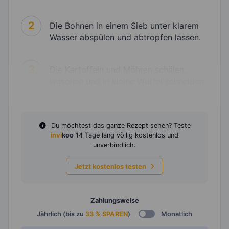
2
Die Bohnen in einem Sieb unter klarem
Wasser abspülen und abtropfen lassen.
3
Die Kartoffeln und Möhren schälen,
waschen und in kleine Würfel schneiden.
Du möchtest das ganze Rezept sehen? Teste
invi
koo
14 Tage lang völlig kostenlos und
unverbindlich.
Jetzt kostenlos testen
Zahlungsweise
Jährlich (bis zu
33 % SPAREN
)
Monatlich