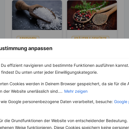
ABNEHMEN
KRÄUTER & GEWÜRZE
KRÄUTER & GEWÜRZE
Pfeffer- Die
 Zustimmung anpassen
Unterschiede
Salz – Die
zwischen den
Abnehmbremse
Die Heimat des echten
Du effizient navigieren und bestimmte Funktionen ausführen kannst. 
Sorten
Pfeffers ist die
Salz ist ein
 findest Du unten unter jeder Einwilligungskategorie.
Malabarküste in Indien.
lebenswichtiger Stoff
Dort ist auch das
und aus unserer Küche
erten Cookies werden in Deinem Browser gespeichert, da sie für die 
Klima...
nicht mehr weg zu
 der Website unerlässlich sind....
Mehr zeigen
denken. Der...
 wie Google personenbezogene Daten verarbeitet, besuche:
Google 
ür die Grundfunktionen der Website von entscheidender Bedeutung. 
Weitere Vegetarische Rezepte
esehenen Weise funktionieren. Diese Cookies speichern keine perso