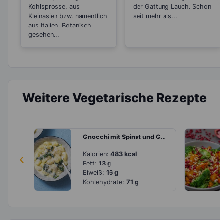
Kohlsprosse, aus
der Gattung Lauch. Schon
Kleinasien bzw. namentlich
seit mehr als...
aus Italien. Botanisch
gesehen...
Weitere Vegetarische Rezepte
Gnocchi mit Spinat und Gorgonzola
‹
Kalorien:
483 kcal
Fett:
13 g
Eiweiß:
16 g
Kohlehydrate:
71 g