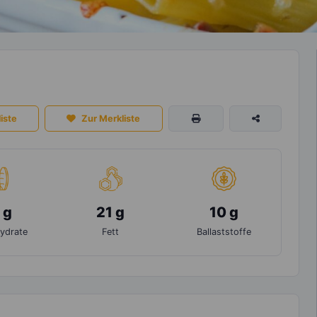
iste
Zur Merkliste
 g
21 g
10 g
ydrate
Fett
Ballaststoffe