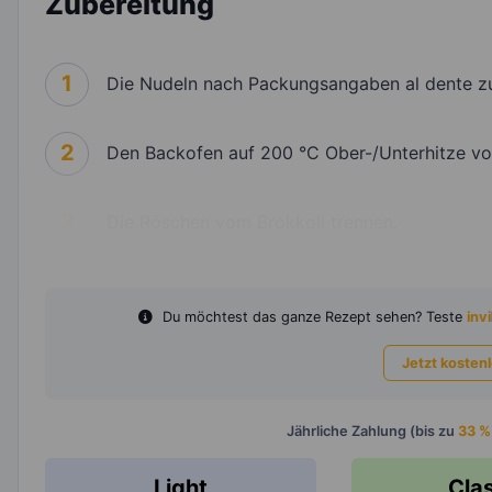
Zubereitung
1
Die Nudeln nach Packungsangaben al dente zu
2
Den Backofen auf 200 °C Ober-/Unterhitze vo
3
Die Röschen vom Brokkoli trennen.
Du möchtest das ganze Rezept sehen? Teste
invi
Jetzt kosten
Jährliche Zahlung (bis zu
33 %
Light
Cla