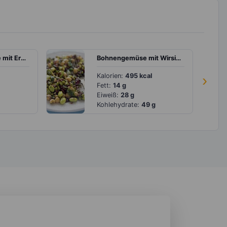
Mandelmilchshake mit Erdbeeren, Banane, Mandeln und Haferflocken
Bohnengemüse mit Wirsing und Currycreme
Kalorien:
495 kcal
›
Fett:
14 g
Eiweiß:
28 g
Kohlehydrate:
49 g