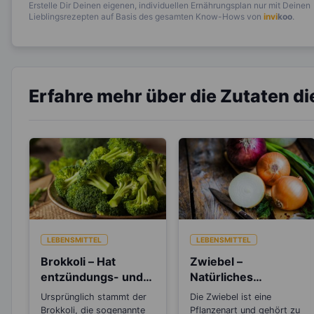
Erstelle Dir Deinen eigenen, individuellen Ernährungsplan nur mit Deinen
Lieblingsrezepten auf Basis des gesamten Know-Hows von
invi
koo
.
Erfahre mehr über die Zutaten d
LEBENSMITTEL
LEBENSMITTEL
Brokkoli – Hat
Zwiebel –
entzündungs- und
Natürliches
krebshemmende
Antibiotikum und
Ursprünglich stammt der
Die Zwiebel ist eine
Wirkung
„Wunder“-Heilmittel
Brokkoli, die sogenannte
Pflanzenart und gehört zu