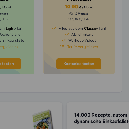
10,90
/ Monat
€
/ Monat
Monate
für 12 Monate
 / Jahr
130,80 € / Jahr
dem
Light
-Tarif
Alles aus dem
Classic
-Tarif
Wochenpläne
Abnehmkurs
 Einkaufsliste
Workout-Videos
vergleichen
Tarife vergleichen
s testen
Kostenlos testen
14.000 Rezepte, autom.
dynamische Einkaufslis