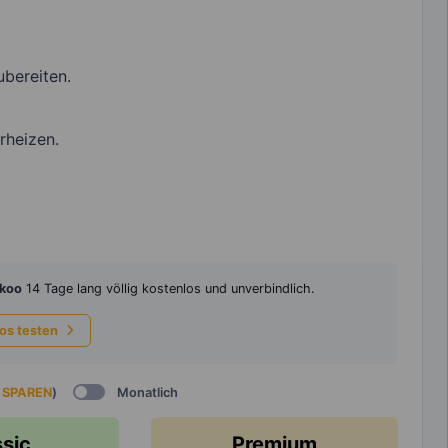
bereiten.
rheizen.
koo
14 Tage lang völlig kostenlos und unverbindlich.
los testen
 SPAREN
)
Monatlich
ssic
Premium