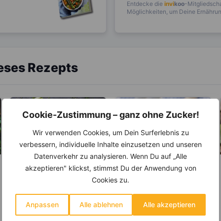
Entdecke die
invi
koo
-Mitgliedscha
Möglichkeiten, um Deine Ernährung
ieses Rezepts
Cookie-Zustimmung – ganz ohne Zucker!
Wir verwenden Cookies, um Dein Surferlebnis zu
verbessern, individuelle Inhalte einzusetzen und unseren
Datenverkehr zu analysieren. Wenn Du auf „Alle
akzeptieren" klickst, stimmst Du der Anwendung von
LEBENSMITTEL
LEBENSMITTEL
Cookies zu.
Kennst du die
Kennst Du die
Unterschiede
Unterschiede
Anpassen
Alle ablehnen
Alle akzeptieren
zwischen Brühe,
zwischen Sahne,
Die Geschichte der Brühe
Welches Milchprodukt
Fond und Bouillon?
Saurer Sahne,
reicht bis in die Antike
eignet sich für welches