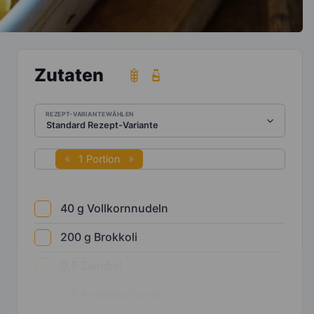
Zutaten
REZEPT-VARIANTE WÄHLEN
1 Portion
40
g
Vollkornnudeln
200
g
Brokkoli
0,5
Zwiebel
0,5
Knoblauchzehe