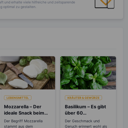
ft und erhalte viele hilfreiche und zeitsparende
 optimal zu gestalten.
LEBENSMITTEL
KRÄUTER & GEWÜRZE
Mozzarella – Der
Basilikum – Es gibt
ideale Snack beim
über 60
Abnehmen
verschiedene Arten
Der Begriff Mozzarella
Der Geschmack und
stammt aus dem
Geruch erinnert wohl als