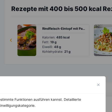
Rezepte mit 400 bis 500 kcal R
Rindfleisch-Eintopf mit Paprika-Mix
‹
Kalorien:
485 kcal
Fett:
19 g
Eiweiß:
48 g
Kohlehydrate:
21 g
stimmte Funktionen ausführen kannst. Detaillierte
inwilligungskategorie.