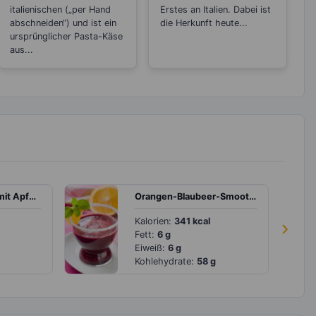
italienischen („per Hand
Erstes an Italien. Dabei ist
abschneiden“) und ist ein
die Herkunft heute...
ursprünglicher Pasta-Käse
aus...
Grüner Smoothie mit Apfel, Datteln und Sellerie
Orangen-Blaubeer-Smoothie
Kalorien:
341 kcal
›
Fett:
6 g
Eiweiß:
6 g
Kohlehydrate:
58 g