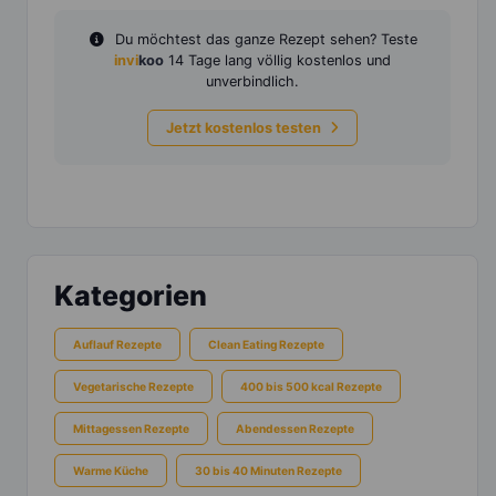
Du möchtest das ganze Rezept sehen? Teste
invi
koo
14 Tage lang völlig kostenlos und
unverbindlich.
Jetzt kostenlos testen
Kategorien
Auflauf Rezepte
Clean Eating Rezepte
Vegetarische Rezepte
400 bis 500 kcal Rezepte
Mittagessen Rezepte
Abendessen Rezepte
Warme Küche
30 bis 40 Minuten Rezepte