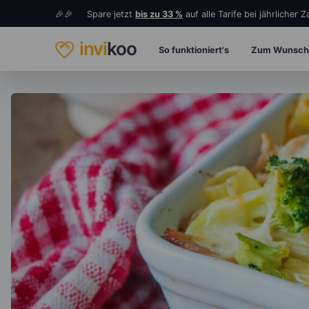
🎉🎉 Spare jetzt
bis zu 33 %
auf alle Tarife bei jährlicher 
invi
koo
So funktioniert's
Zum Wunsch