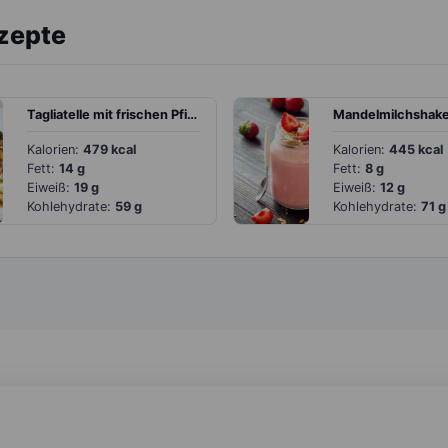
ezepte
Tagliatelle mit frischen Pfifferlingen
Kalorien:
479 kcal
Kalorien:
445 kcal
Fett:
14 g
Fett:
8 g
Eiweiß:
19 g
Eiweiß:
12 g
Kohlehydrate:
59 g
Kohlehydrate:
71 g