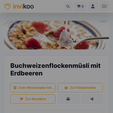
invi
koo
0
Buchweizenflockenmüsli mit
Erdbeeren
Zum Wochenplan hinzufügen
Zur Einkaufsliste
Zur Merkliste