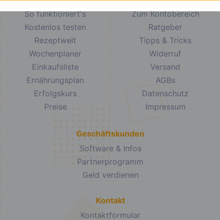
So funktioniert's
Zum Kontobereich
Kostenlos testen
Ratgeber
Rezeptwelt
Tipps & Tricks
Wochenplaner
Widerruf
Einkaufsliste
Versand
Ernährungsplan
AGBs
Erfolgskurs
Datenschutz
Preise
Impressum
Geschäftskunden
Software & Infos
Partnerprogramm
Geld verdienen
Kontakt
Kontaktformular