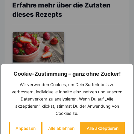
Erfahre mehr über die Zutaten
dieses Rezepts
LEBENSMITTEL
Cookie-Zustimmung – ganz ohne Zucker!
Erdbeeren zum
Wir verwenden Cookies, um Dein Surferlebnis zu
Abnehmen –
verbessern, individuelle Inhalte einzusetzen und unseren
Wusstest du, das
Rund 150.000 Tonnen
Datenverkehr zu analysieren. Wenn Du auf „Alle
sie botanisch
Erdbeeren werden
akzeptieren" klickst, stimmst Du der Anwendung von
gesehen Nüsse
jährlich allein in
sind?
Deutschland geerntet.
Cookies zu.
Hautsächlich werden
sie in Niedersachen,...
Anpassen
Alle ablehnen
Alle akzeptieren