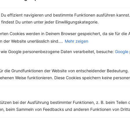
Du effizient navigieren und bestimmte Funktionen ausführen kannst. 
10 %
Gutschein für unseren Shop
 findest Du unten unter jeder Einwilligungskategorie.
Tipps & Tricks
Aktionen & Rabatte
erten Cookies werden in Deinem Browser gespeichert, da sie für die 
Rezept-Empfehlungen
Viele Insights
 der Website unerlässlich sind....
Mehr zeigen
Werde Teil von
invi
koo
.
 wie Google personenbezogene Daten verarbeitet, besuche:
Google 
Alle Felder, bis auf Deine E-Mail Adresse, sind
optional
.
ür die Grundfunktionen der Website von entscheidender Bedeutung. 
VORNAME
esehenen Weise funktionieren. Diese Cookies speichern keine perso
NACHNAME
tützen bei der Ausführung bestimmter Funktionen, z. B. beim Teilen 
men, beim Sammeln von Feedbacks und anderen Funktionen von Dritta
DEIN TAGESBEDARF
DEINE E-MAIL ADRESSE