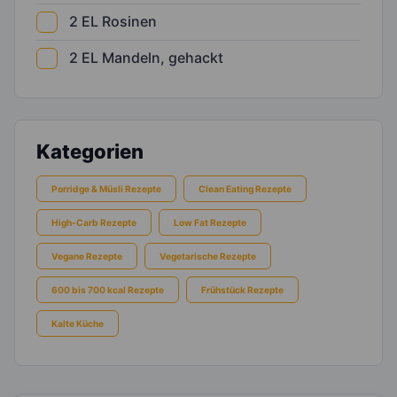
2
EL
Rosinen
2
EL
Mandeln, gehackt
Kategorien
Porridge & Müsli Rezepte
Clean Eating Rezepte
High-Carb Rezepte
Low Fat Rezepte
Vegane Rezepte
Vegetarische Rezepte
600 bis 700 kcal Rezepte
Frühstück Rezepte
Kalte Küche