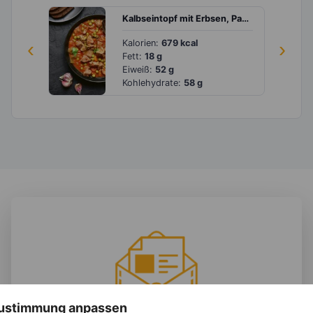
Kalbseintopf mit Erbsen, Paprika und Möhren in Tomatensauce
‹
Kalorien:
679 kcal
›
Fett:
18 g
Eiweiß:
52 g
Kohlehydrate:
58 g
 Zustimmung anpassen