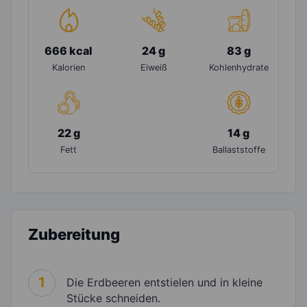
666 kcal
24 g
83 g
Kalorien
Eiweiß
Kohlenhydrate
22 g
14 g
Fett
Ballaststoffe
Zubereitung
1
Die Erdbeeren entstielen und in kleine
Stücke schneiden.