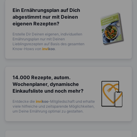
Ein Ernährungsplan auf Dich
abgestimmt
nur mit Deinen
eigenen Rezepten?
Erstelle Dir Deinen eigenen, individuellen
Ernährungsplan nur mit Deinen
Lieblingsrezepten auf Basis des gesamten
Know-Hows von
invi
koo
.
14.000 Rezepte, autom.
Wochenplaner,
dynamische
Einkaufsliste und noch mehr?
Entdecke die
invi
koo
-Mitgliedschaft und erhalte
viele hilfreiche und zeitsparende Möglichkeiten,
um Deine Ernährung optimal zu gestalten.