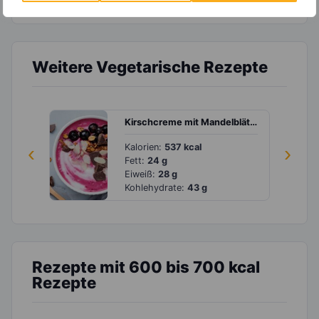
Weitere Vegetarische Rezepte
Kirschcreme mit Mandelblättchen, Schokolade und Knusperflocken
‹
Kalorien:
537 kcal
›
Fett:
24 g
Eiweiß:
28 g
Kohlehydrate:
43 g
Rezepte mit 600 bis 700 kcal
Rezepte